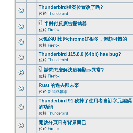
Thunderbird檔案位置改了嗎?
位於
Thunderbird
半對付反廣告攔截器
位於
Firefox
火狐的UI比起chrome好很多，但頗可惜的
位於
Firefox
Thunderbird 115.8.0 (64bit) has bug?
位於
Thunderbird
請問怎麼解決這種顯示異常?
位於
Firefox
Rust 的過去跟未來
位於
新聞與報導
Thunderbird 91 砍掉了使用者自訂字元編碼
的功能
位於
Thunderbird
開啟分頁只有背景而已
位於
Firefox