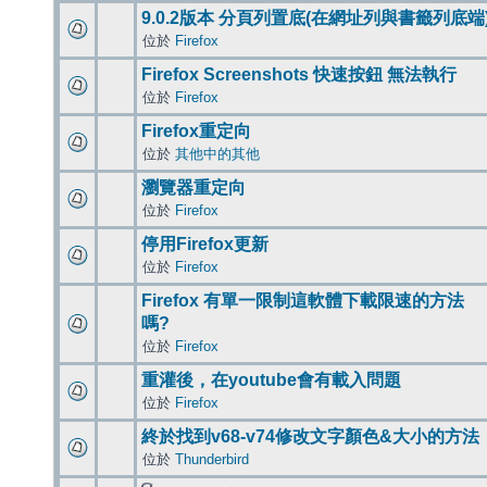
9.0.2版本 分頁列置底(在網址列與書籤列底端
位於
Firefox
Firefox Screenshots 快速按鈕 無法執行
位於
Firefox
Firefox重定向
位於
其他中的其他
瀏覽器重定向
位於
Firefox
停用Firefox更新
位於
Firefox
Firefox 有單一限制這軟體下載限速的方法
嗎?
位於
Firefox
重灌後，在youtube會有載入問題
位於
Firefox
終於找到v68-v74修改文字顏色&大小的方法
位於
Thunderbird