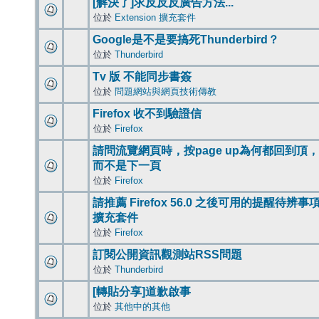
[解決了]求反反反廣告方法...
位於
Extension 擴充套件
Google是不是要搞死Thunderbird？
位於
Thunderbird
Tv 版 不能同步書簽
位於
問題網站與網頁技術傳教
Firefox 收不到驗證信
位於
Firefox
請問流覽網頁時，按page up為何都回到頂，
而不是下一頁
位於
Firefox
請推薦 Firefox 56.0 之後可用的提醒待辨事
擴充套件
位於
Firefox
訂閱公開資訊觀測站RSS問題
位於
Thunderbird
[轉貼分享]道歉啟事
位於
其他中的其他