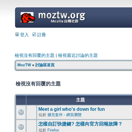
=
登入
註冊
檢視沒有回覆的主題
|
檢視最近討論的主題
MozTW
»
討論區首頁
檢視沒有回覆的主題
主題
Meet a girl who's down for fun
位於
擴充套件 - 網頁瀏覽
怎樣自訂快捷鍵? 怎樣向官方回報故障？
位於
Firefox