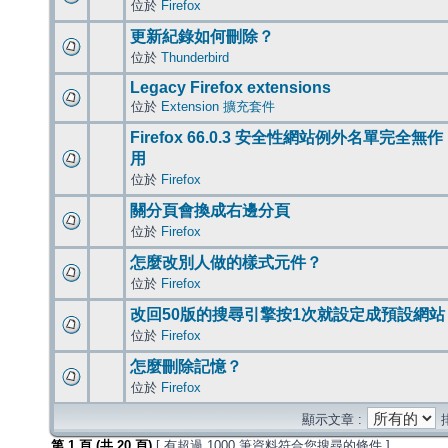
位於
Firefox
更新紀錄如何刪除？
位於
Thunderbird
Legacy Firefox extensions
位於
Extension 擴充套件
Firefox 66.0.3 安全性網站例外名單完全無作
用
位於
Firefox
關分頁會換成右邊分頁
位於
Firefox
怎麼改別人做的樣式元件？
位於
Firefox
改回50版的搜尋引擎按1次就設定成預設網站
位於
Firefox
怎麼刪除記憶？
位於
Firefox
顯示文章 :
第
1
頁 (共
20
頁)
[ 有超過 1000 筆資料符合您搜尋的條件 ]