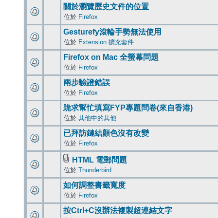
關於瀏覽歷史文件的位置
位於
Firefox
Gesturefy滾輪手勢無法使用
位於
Extension 擴充套件
Firefox on Mac 全螢幕問題
位於
Firefox
兩步驗證錯誤
位於
Firefox
跪求幫忙填寫FYP專題問卷(來自香港)
位於
其他中的其他
已拜訪鏈結顏色沒有改變
位於
Firefox
HTML 電郵問題
位於
Thunderbird
如何調整書籤寬度
位於
Firefox
按Ctrl+C沒辦法複製超連結文字