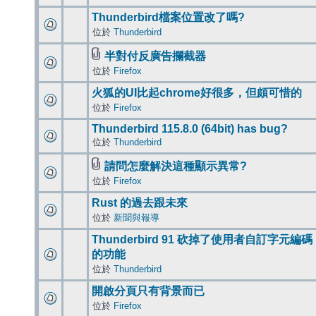
Thunderbird檔案位置改了嗎?
位於
Thunderbird
半對付反廣告攔截器
位於
Firefox
火狐的UI比起chrome好很多，但頗可惜的
位於
Firefox
Thunderbird 115.8.0 (64bit) has bug?
位於
Thunderbird
請問怎麼解決這種顯示異常?
位於
Firefox
Rust 的過去跟未來
位於
新聞與報導
Thunderbird 91 砍掉了使用者自訂字元編碼
的功能
位於
Thunderbird
開啟分頁只有背景而已
位於
Firefox