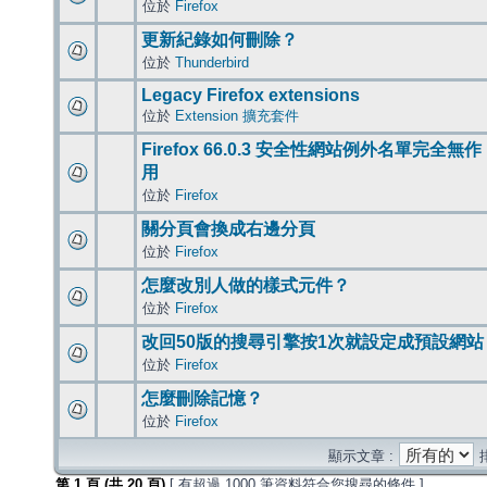
位於
Firefox
更新紀錄如何刪除？
位於
Thunderbird
Legacy Firefox extensions
位於
Extension 擴充套件
Firefox 66.0.3 安全性網站例外名單完全無作
用
位於
Firefox
關分頁會換成右邊分頁
位於
Firefox
怎麼改別人做的樣式元件？
位於
Firefox
改回50版的搜尋引擎按1次就設定成預設網站
位於
Firefox
怎麼刪除記憶？
位於
Firefox
顯示文章 :
第
1
頁 (共
20
頁)
[ 有超過 1000 筆資料符合您搜尋的條件 ]