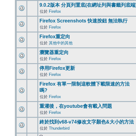
9.0.2版本 分頁列置底(在網址列與書籤列底端
位於
Firefox
Firefox Screenshots 快速按鈕 無法執行
位於
Firefox
Firefox重定向
位於
其他中的其他
瀏覽器重定向
位於
Firefox
停用Firefox更新
位於
Firefox
Firefox 有單一限制這軟體下載限速的方法
嗎?
位於
Firefox
重灌後，在youtube會有載入問題
位於
Firefox
終於找到v68-v74修改文字顏色&大小的方法
位於
Thunderbird