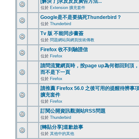
[解決了]求反反反廣告方法...
位於
Extension 擴充套件
Google是不是要搞死Thunderbird？
位於
Thunderbird
Tv 版 不能同步書簽
位於
問題網站與網頁技術傳教
Firefox 收不到驗證信
位於
Firefox
請問流覽網頁時，按page up為何都回到頂，
而不是下一頁
位於
Firefox
請推薦 Firefox 56.0 之後可用的提醒待辨事
擴充套件
位於
Firefox
訂閱公開資訊觀測站RSS問題
位於
Thunderbird
[轉貼分享]道歉啟事
位於
其他中的其他