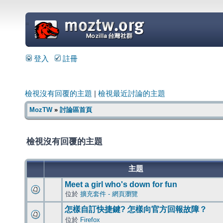
=
登入
註冊
檢視沒有回覆的主題
|
檢視最近討論的主題
MozTW
»
討論區首頁
檢視沒有回覆的主題
主題
Meet a girl who's down for fun
位於
擴充套件 - 網頁瀏覽
怎樣自訂快捷鍵? 怎樣向官方回報故障？
位於
Firefox