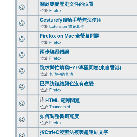
關於瀏覽歷史文件的位置
位於
Firefox
Gesturefy滾輪手勢無法使用
位於
Extension 擴充套件
Firefox on Mac 全螢幕問題
位於
Firefox
兩步驗證錯誤
位於
Firefox
跪求幫忙填寫FYP專題問卷(來自香港)
位於
其他中的其他
已拜訪鏈結顏色沒有改變
位於
Firefox
HTML 電郵問題
位於
Thunderbird
如何調整書籤寬度
位於
Firefox
按Ctrl+C沒辦法複製超連結文字