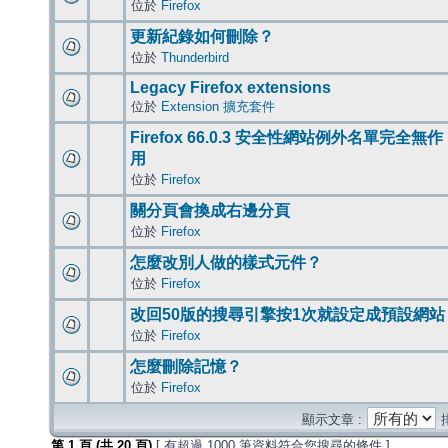
位於
Firefox
更新紀錄如何刪除？
位於
Thunderbird
Legacy Firefox extensions
位於
Extension 擴充套件
Firefox 66.0.3 安全性網站例外名單完全無作
用
位於
Firefox
關分頁會換成右邊分頁
位於
Firefox
怎麼改別人做的樣式元件？
位於
Firefox
改回50版的搜尋引擎按1次就設定成預設網站
位於
Firefox
怎麼刪除記憶？
位於
Firefox
顯示文章 :
第
1
頁 (共
20
頁)
[ 有超過 1000 筆資料符合您搜尋的條件 ]