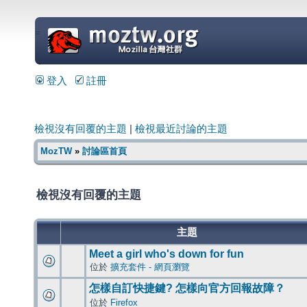
=
登入
註冊
檢視沒有回覆的主題
|
檢視最近討論的主題
MozTW
»
討論區首頁
檢視沒有回覆的主題
主題
Meet a girl who's down for fun
位於
擴充套件 - 網頁瀏覽
怎樣自訂快捷鍵? 怎樣向官方回報故障？
位於
Firefox