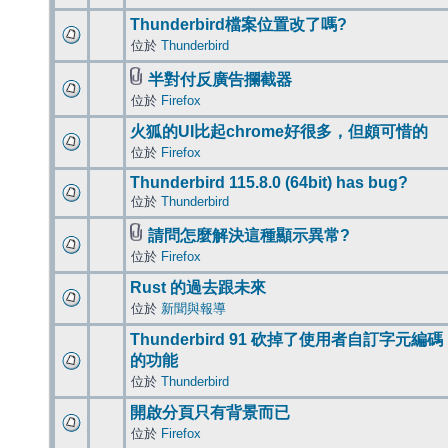
Thunderbird檔案位置改了嗎?
位於
Thunderbird
半對付反廣告攔截器
位於
Firefox
火狐的UI比起chrome好很多，但頗可惜的
位於
Firefox
Thunderbird 115.8.0 (64bit) has bug?
位於
Thunderbird
請問怎麼解決這種顯示異常?
位於
Firefox
Rust 的過去跟未來
位於
新聞與報導
Thunderbird 91 砍掉了使用者自訂字元編碼
的功能
位於
Thunderbird
開啟分頁只有背景而已
位於
Firefox