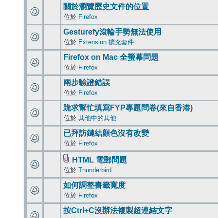
關於瀏覽歷史文件的位置
位於
Firefox
Gesturefy滾輪手勢無法使用
位於
Extension 擴充套件
Firefox on Mac 全螢幕問題
位於
Firefox
兩步驗證錯誤
位於
Firefox
跪求幫忙填寫FYP專題問卷(來自香港)
位於
其他中的其他
已拜訪鏈結顏色沒有改變
位於
Firefox
HTML 電郵問題
位於
Thunderbird
如何調整書籤寬度
位於
Firefox
按Ctrl+C沒辦法複製超連結文字