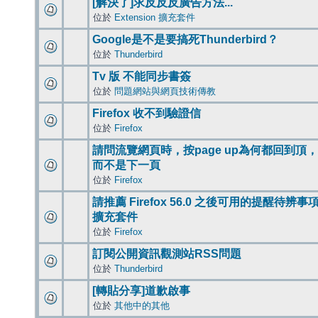
[解決了]求反反反廣告方法...
位於
Extension 擴充套件
Google是不是要搞死Thunderbird？
位於
Thunderbird
Tv 版 不能同步書簽
位於
問題網站與網頁技術傳教
Firefox 收不到驗證信
位於
Firefox
請問流覽網頁時，按page up為何都回到頂，
而不是下一頁
位於
Firefox
請推薦 Firefox 56.0 之後可用的提醒待辨事
擴充套件
位於
Firefox
訂閱公開資訊觀測站RSS問題
位於
Thunderbird
[轉貼分享]道歉啟事
位於
其他中的其他