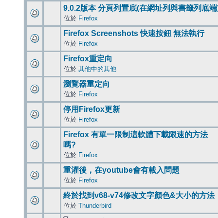
9.0.2版本 分頁列置底(在網址列與書籤列底端
位於
Firefox
Firefox Screenshots 快速按鈕 無法執行
位於
Firefox
Firefox重定向
位於
其他中的其他
瀏覽器重定向
位於
Firefox
停用Firefox更新
位於
Firefox
Firefox 有單一限制這軟體下載限速的方法
嗎?
位於
Firefox
重灌後，在youtube會有載入問題
位於
Firefox
終於找到v68-v74修改文字顏色&大小的方法
位於
Thunderbird