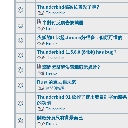
Thunderbird檔案位置改了嗎?
位於
Thunderbird
半對付反廣告攔截器
位於
Firefox
火狐的UI比起chrome好很多，但頗可惜的
位於
Firefox
Thunderbird 115.8.0 (64bit) has bug?
位於
Thunderbird
請問怎麼解決這種顯示異常?
位於
Firefox
Rust 的過去跟未來
位於
新聞與報導
Thunderbird 91 砍掉了使用者自訂字元編碼
的功能
位於
Thunderbird
開啟分頁只有背景而已
位於
Firefox