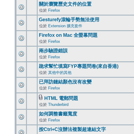
關於瀏覽歷史文件的位置
位於
Firefox
Gesturefy滾輪手勢無法使用
位於
Extension 擴充套件
Firefox on Mac 全螢幕問題
位於
Firefox
兩步驗證錯誤
位於
Firefox
跪求幫忙填寫FYP專題問卷(來自香港)
位於
其他中的其他
已拜訪鏈結顏色沒有改變
位於
Firefox
HTML 電郵問題
位於
Thunderbird
如何調整書籤寬度
位於
Firefox
按Ctrl+C沒辦法複製超連結文字