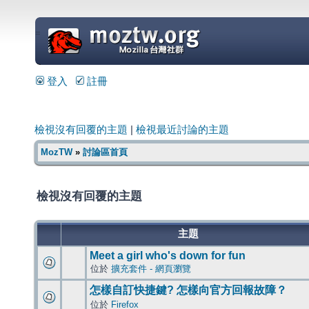
=
登入
註冊
檢視沒有回覆的主題
|
檢視最近討論的主題
MozTW
»
討論區首頁
檢視沒有回覆的主題
主題
Meet a girl who's down for fun
位於
擴充套件 - 網頁瀏覽
怎樣自訂快捷鍵? 怎樣向官方回報故障？
位於
Firefox