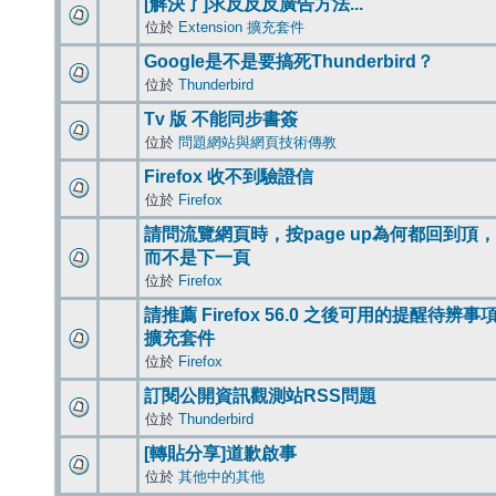
[解決了]求反反反廣告方法...
位於
Extension 擴充套件
Google是不是要搞死Thunderbird？
位於
Thunderbird
Tv 版 不能同步書簽
位於
問題網站與網頁技術傳教
Firefox 收不到驗證信
位於
Firefox
請問流覽網頁時，按page up為何都回到頂，
而不是下一頁
位於
Firefox
請推薦 Firefox 56.0 之後可用的提醒待辨事
擴充套件
位於
Firefox
訂閱公開資訊觀測站RSS問題
位於
Thunderbird
[轉貼分享]道歉啟事
位於
其他中的其他