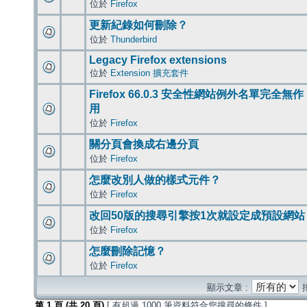
位於
Firefox
更新紀錄如何刪除？
位於
Thunderbird
Legacy Firefox extensions
位於
Extension 擴充套件
Firefox 66.0.3 安全性網站例外名單完全無作
用
位於
Firefox
關分頁會換成右邊分頁
位於
Firefox
怎麼改別人做的樣式元件？
位於
Firefox
改回50版的搜尋引擎按1次就設定成預設網站
位於
Firefox
怎麼刪除記憶？
位於
Firefox
顯示文章 :
第
1
頁 (共
20
頁)
[ 有超過 1000 筆資料符合您搜尋的條件 ]