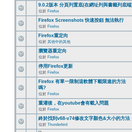
9.0.2版本 分頁列置底(在網址列與書籤列底端
位於
Firefox
Firefox Screenshots 快速按鈕 無法執行
位於
Firefox
Firefox重定向
位於
其他中的其他
瀏覽器重定向
位於
Firefox
停用Firefox更新
位於
Firefox
Firefox 有單一限制這軟體下載限速的方法
嗎?
位於
Firefox
重灌後，在youtube會有載入問題
位於
Firefox
終於找到v68-v74修改文字顏色&大小的方法
位於
Thunderbird