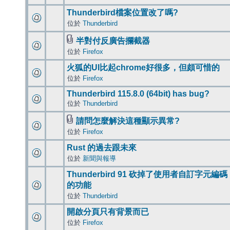
Thunderbird檔案位置改了嗎?
位於
Thunderbird
半對付反廣告攔截器
位於
Firefox
火狐的UI比起chrome好很多，但頗可惜的
位於
Firefox
Thunderbird 115.8.0 (64bit) has bug?
位於
Thunderbird
請問怎麼解決這種顯示異常?
位於
Firefox
Rust 的過去跟未來
位於
新聞與報導
Thunderbird 91 砍掉了使用者自訂字元編碼
的功能
位於
Thunderbird
開啟分頁只有背景而已
位於
Firefox