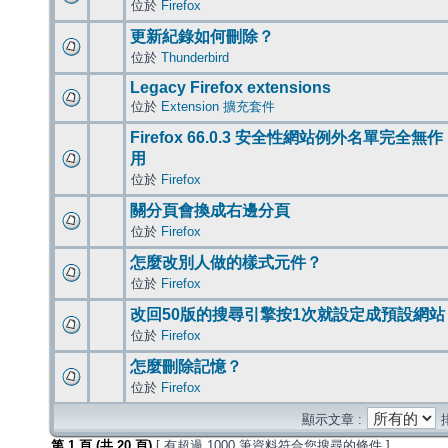
位於
Firefox
更新紀錄如何刪除？
位於
Thunderbird
Legacy Firefox extensions
位於
Extension 擴充套件
Firefox 66.0.3 安全性網站例外名單完全無作
用
位於
Firefox
關分頁會換成右邊分頁
位於
Firefox
怎麼改別人做的樣式元件？
位於
Firefox
改回50版的搜尋引擎按1次就設定成預設網站
位於
Firefox
怎麼刪除記憶？
位於
Firefox
顯示文章 :
第
1
頁 (共
20
頁)
[ 有超過 1000 筆資料符合您搜尋的條件 ]