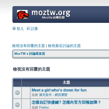
=
登入
註冊
檢視沒有回覆的主題
|
檢視最近討論的主題
MozTW
»
討論區首頁
檢視沒有回覆的主題
主題
Meet a girl who's down for fun
位於
擴充套件 - 網頁瀏覽
怎樣自訂快捷鍵? 怎樣向官方回報故障？
位於
Firefox