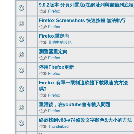
9.0.2版本 分頁列置底(在網址列與書籤列底端
位於
Firefox
Firefox Screenshots 快速按鈕 無法執行
位於
Firefox
Firefox重定向
位於
其他中的其他
瀏覽器重定向
位於
Firefox
停用Firefox更新
位於
Firefox
Firefox 有單一限制這軟體下載限速的方法
嗎?
位於
Firefox
重灌後，在youtube會有載入問題
位於
Firefox
終於找到v68-v74修改文字顏色&大小的方法
位於
Thunderbird