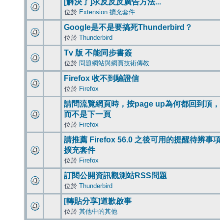
[解決了]求反反反廣告方法...
位於
Extension 擴充套件
Google是不是要搞死Thunderbird？
位於
Thunderbird
Tv 版 不能同步書簽
位於
問題網站與網頁技術傳教
Firefox 收不到驗證信
位於
Firefox
請問流覽網頁時，按page up為何都回到頂，
而不是下一頁
位於
Firefox
請推薦 Firefox 56.0 之後可用的提醒待辨事
擴充套件
位於
Firefox
訂閱公開資訊觀測站RSS問題
位於
Thunderbird
[轉貼分享]道歉啟事
位於
其他中的其他