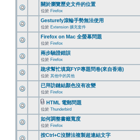
關於瀏覽歷史文件的位置
位於
Firefox
Gesturefy滾輪手勢無法使用
位於
Extension 擴充套件
Firefox on Mac 全螢幕問題
位於
Firefox
兩步驗證錯誤
位於
Firefox
跪求幫忙填寫FYP專題問卷(來自香港)
位於
其他中的其他
已拜訪鏈結顏色沒有改變
位於
Firefox
HTML 電郵問題
位於
Thunderbird
如何調整書籤寬度
位於
Firefox
按Ctrl+C沒辦法複製超連結文字