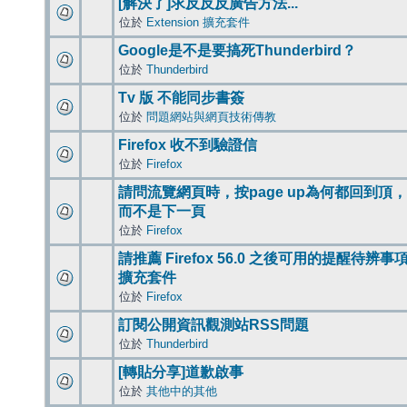
[解決了]求反反反廣告方法...
位於
Extension 擴充套件
Google是不是要搞死Thunderbird？
位於
Thunderbird
Tv 版 不能同步書簽
位於
問題網站與網頁技術傳教
Firefox 收不到驗證信
位於
Firefox
請問流覽網頁時，按page up為何都回到頂，
而不是下一頁
位於
Firefox
請推薦 Firefox 56.0 之後可用的提醒待辨事
擴充套件
位於
Firefox
訂閱公開資訊觀測站RSS問題
位於
Thunderbird
[轉貼分享]道歉啟事
位於
其他中的其他