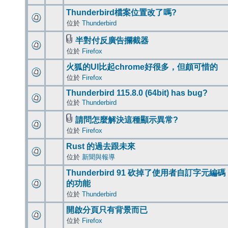
Thunderbird檔案位置改了嗎?
位於
Thunderbird
半對付反廣告攔截器
位於
Firefox
火狐的UI比起chrome好很多，但頗可惜的
位於
Firefox
Thunderbird 115.8.0 (64bit) has bug?
位於
Thunderbird
請問怎麼解決這種顯示異常?
位於
Firefox
Rust 的過去跟未來
位於
新聞與報導
Thunderbird 91 砍掉了使用者自訂字元編碼
的功能
位於
Thunderbird
開啟分頁只有背景而已
位於
Firefox