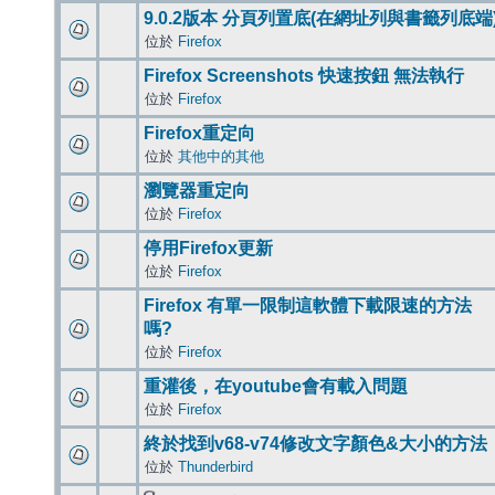
9.0.2版本 分頁列置底(在網址列與書籤列底端
位於
Firefox
Firefox Screenshots 快速按鈕 無法執行
位於
Firefox
Firefox重定向
位於
其他中的其他
瀏覽器重定向
位於
Firefox
停用Firefox更新
位於
Firefox
Firefox 有單一限制這軟體下載限速的方法
嗎?
位於
Firefox
重灌後，在youtube會有載入問題
位於
Firefox
終於找到v68-v74修改文字顏色&大小的方法
位於
Thunderbird