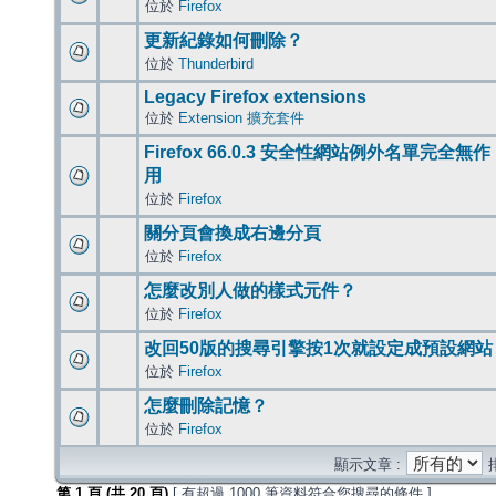
位於
Firefox
更新紀錄如何刪除？
位於
Thunderbird
Legacy Firefox extensions
位於
Extension 擴充套件
Firefox 66.0.3 安全性網站例外名單完全無作
用
位於
Firefox
關分頁會換成右邊分頁
位於
Firefox
怎麼改別人做的樣式元件？
位於
Firefox
改回50版的搜尋引擎按1次就設定成預設網站
位於
Firefox
怎麼刪除記憶？
位於
Firefox
顯示文章 :
第
1
頁 (共
20
頁)
[ 有超過 1000 筆資料符合您搜尋的條件 ]