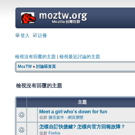
=
登入
註冊
檢視沒有回覆的主題
|
檢視最近討論的主題
MozTW
»
討論區首頁
檢視沒有回覆的主題
主題
Meet a girl who's down for fun
位於
擴充套件 - 網頁瀏覽
怎樣自訂快捷鍵? 怎樣向官方回報故障？
位於
Firefox