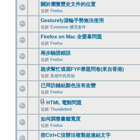
關於瀏覽歷史文件的位置
位於
Firefox
Gesturefy滾輪手勢無法使用
位於
Extension 擴充套件
Firefox on Mac 全螢幕問題
位於
Firefox
兩步驗證錯誤
位於
Firefox
跪求幫忙填寫FYP專題問卷(來自香港)
位於
其他中的其他
已拜訪鏈結顏色沒有改變
位於
Firefox
HTML 電郵問題
位於
Thunderbird
如何調整書籤寬度
位於
Firefox
按Ctrl+C沒辦法複製超連結文字