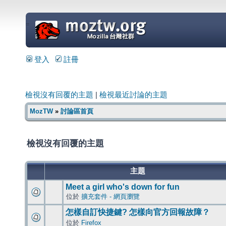
=
登入
註冊
檢視沒有回覆的主題
|
檢視最近討論的主題
MozTW
»
討論區首頁
檢視沒有回覆的主題
主題
Meet a girl who's down for fun
位於
擴充套件 - 網頁瀏覽
怎樣自訂快捷鍵? 怎樣向官方回報故障？
位於
Firefox