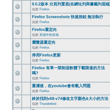
9.0.2版本 分頁列置底(在網址列與書籤列底端
位於
Firefox
Firefox Screenshots 快速按鈕 無法執行
位於
Firefox
Firefox重定向
位於
其他中的其他
瀏覽器重定向
位於
Firefox
停用Firefox更新
位於
Firefox
Firefox 有單一限制這軟體下載限速的方法
嗎?
位於
Firefox
重灌後，在youtube會有載入問題
位於
Firefox
終於找到v68-v74修改文字顏色&大小的方法
位於
Thunderbird