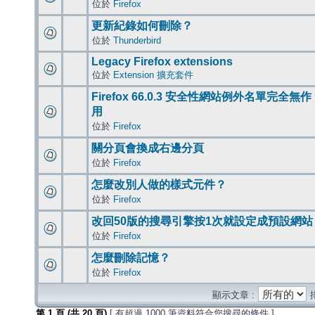
位於
Firefox
更新紀錄如何刪除？
位於
Thunderbird
Legacy Firefox extensions
位於
Extension 擴充套件
Firefox 66.0.3 安全性網站例外名單完全無作
用
位於
Firefox
關分頁會換成右邊分頁
位於
Firefox
怎麼改別人做的樣式元件？
位於
Firefox
改回50版的搜尋引擎按1次就設定成預設網站
位於
Firefox
怎麼刪除記憶？
位於
Firefox
顯示文章 :
第
1
頁 (共
20
頁)
[ 有超過 1000 筆資料符合您搜尋的條件 ]