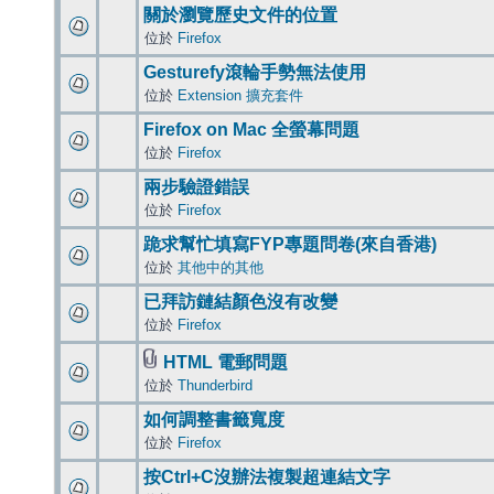
關於瀏覽歷史文件的位置
位於
Firefox
Gesturefy滾輪手勢無法使用
位於
Extension 擴充套件
Firefox on Mac 全螢幕問題
位於
Firefox
兩步驗證錯誤
位於
Firefox
跪求幫忙填寫FYP專題問卷(來自香港)
位於
其他中的其他
已拜訪鏈結顏色沒有改變
位於
Firefox
HTML 電郵問題
位於
Thunderbird
如何調整書籤寬度
位於
Firefox
按Ctrl+C沒辦法複製超連結文字