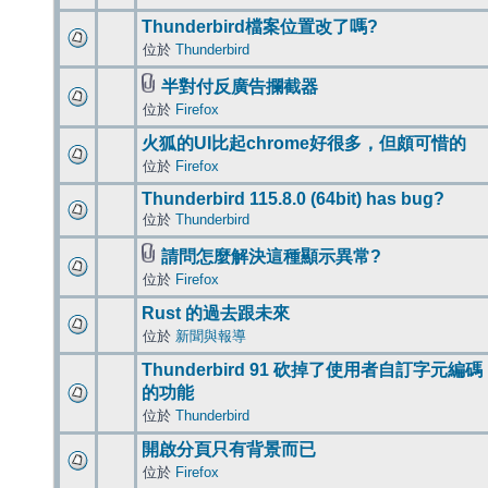
Thunderbird檔案位置改了嗎?
位於
Thunderbird
半對付反廣告攔截器
位於
Firefox
火狐的UI比起chrome好很多，但頗可惜的
位於
Firefox
Thunderbird 115.8.0 (64bit) has bug?
位於
Thunderbird
請問怎麼解決這種顯示異常?
位於
Firefox
Rust 的過去跟未來
位於
新聞與報導
Thunderbird 91 砍掉了使用者自訂字元編碼
的功能
位於
Thunderbird
開啟分頁只有背景而已
位於
Firefox