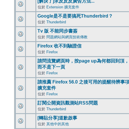
[解決了]求反反反廣告方法...
位於
Extension 擴充套件
Google是不是要搞死Thunderbird？
位於
Thunderbird
Tv 版 不能同步書簽
位於
問題網站與網頁技術傳教
Firefox 收不到驗證信
位於
Firefox
請問流覽網頁時，按page up為何都回到頂，
而不是下一頁
位於
Firefox
請推薦 Firefox 56.0 之後可用的提醒待辨事
擴充套件
位於
Firefox
訂閱公開資訊觀測站RSS問題
位於
Thunderbird
[轉貼分享]道歉啟事
位於
其他中的其他