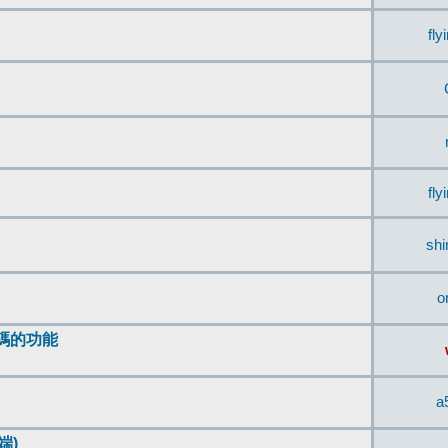
fly
fly
sh
o
編碼的功能
a
端)