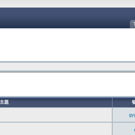
主題
gy