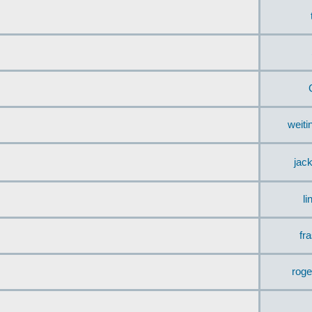
weit
jac
li
fr
rog