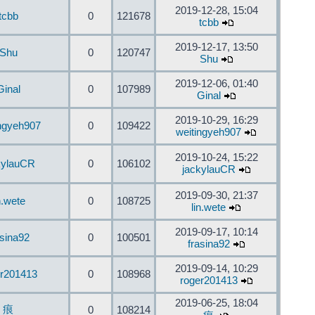
2019-12-28, 15:04
tcbb
0
121678
tcbb
2019-12-17, 13:50
Shu
0
120747
Shu
2019-12-06, 01:40
Ginal
0
107989
Ginal
2019-10-29, 16:29
ingyeh907
0
109422
weitingyeh907
2019-10-24, 15:22
kylauCR
0
106102
jackylauCR
2019-09-30, 21:37
n.wete
0
108725
lin.wete
2019-09-17, 10:14
asina92
0
100501
frasina92
2019-09-14, 10:29
er201413
0
108968
roger201413
2019-06-25, 18:04
痕
0
108214