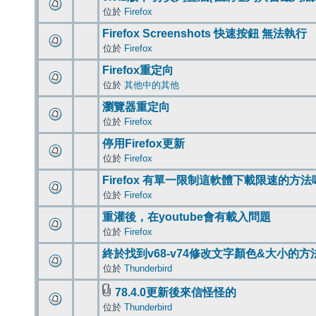
位於
Firefox
Firefox Screenshots 快速按鈕 無法執行
位於
Firefox
Firefox重定向
位於
其他中的其他
瀏覽器重定向
位於
Firefox
停用Firefox更新
位於
Firefox
Firefox 有單一限制這軟體下載限速的方法
位於
Firefox
重灌後，在youtube會有載入問題
位於
Firefox
終於找到v68-v74修改文字顏色&大小的方
位於
Thunderbird
78.4.0更新後來信怪怪的
位於
Thunderbird