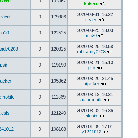
akeru
0
103067
kakeru
2020-03-31, 16:22
.vieri
0
179886
c.vieri
2020-03-29, 18:03
inu20
0
122535
inu20
2020-03-25, 10:58
andy0208
0
120825
rubcandy0208
2020-03-21, 15:10
psir
0
119190
psir
2020-03-20, 21:45
jacker
0
105362
hijacker
2020-03-19, 10:31
omobile
0
111869
automobile
2020-03-02, 16:36
lesis
0
121240
alesis
2020-01-05, 17:01
241012
0
108108
y1241012