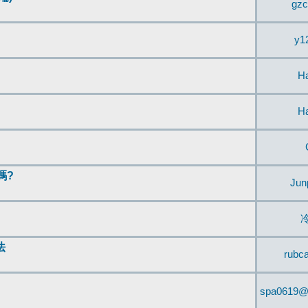
gzc
y1
H
H
嗎?
Jun
法
rubc
spa0619@