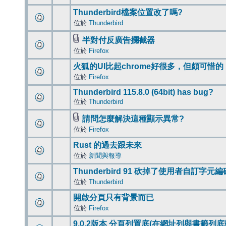
Thunderbird檔案位置改了嗎?
位於
Thunderbird
半對付反廣告攔截器
位於
Firefox
火狐的UI比起chrome好很多，但頗可惜的
位於
Firefox
Thunderbird 115.8.0 (64bit) has bug?
位於
Thunderbird
請問怎麼解決這種顯示異常?
位於
Firefox
Rust 的過去跟未來
位於
新聞與報導
Thunderbird 91 砍掉了使用者自訂字元
位於
Thunderbird
開啟分頁只有背景而已
位於
Firefox
9.0.2版本 分頁列置底(在網址列與書籤列底