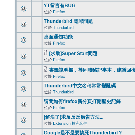
YT留言有BUG
位於
Firefox
Thunderbird 電郵問題
位於
Thunderbird
桌面通知功能
位於
Firefox
[求助]Super Start問題
位於
Firefox
書籤說明欄，等同聯絡記事本，建議回
位於
Firefox
Thunderbird中文名稱常常變亂碼
位於
Thunderbird
請問如何firefox新分頁打開歷史記錄
位於
Firefox
[解決了]求反反反廣告方法...
位於
Extension 擴充套件
Google是不是要搞死Thunderbird？