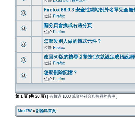
位於
Extension 擴充套件
Firefox 66.0.3 安全性網站例外名單完全
位於
Firefox
關分頁會換成右邊分頁
位於
Firefox
怎麼改別人做的樣式元件？
位於
Firefox
改回50版的搜尋引擎按1次就設定成預設網
位於
Firefox
怎麼刪除記憶？
位於
Firefox
第
1
頁 (共
20
頁)
[ 有超過 1000 筆資料符合您搜尋的條件 ]
MozTW
»
討論區首頁