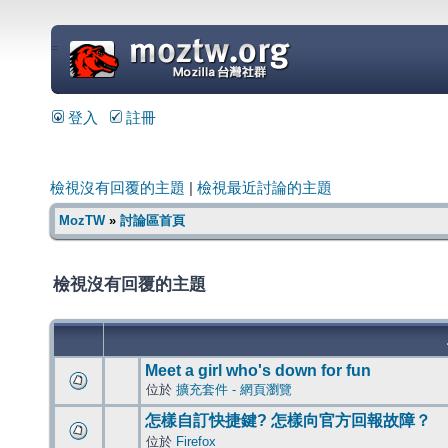
=
登入
註冊
檢視沒有回覆的主題
|
檢視最近討論的主題
MozTW
»
討論區首頁
檢視沒有回覆的主題
Meet a girl who's down for fun
位於
擴充套件 - 網頁瀏覽
怎樣自訂快捷鍵? 怎樣向官方回報故障？
位於
Firefox