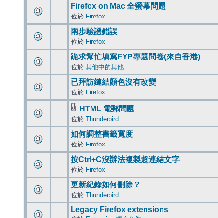
Firefox on Mac 全螢幕問題
位於
Firefox
兩步驗證錯誤
位於
Firefox
跪求幫忙填寫FYP專題問卷(來自香港)
位於
其他中的其他
已拜訪鏈結顏色沒有改變
位於
Firefox
HTML 電郵問題
位於
Thunderbird
如何調整書籤寬度
位於
Firefox
按Ctrl+C沒辦法複製超連結文字
位於
Firefox
更新紀錄如何刪除？
位於
Thunderbird
Legacy Firefox extensions