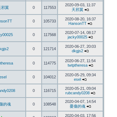
2020-09-03, 11:37
天邪翼
0
117553
天邪翼
2020-08-20, 16:37
nsonTT
0
105733
HansonTT
2020-07-14, 08:17
ky00025
0
117568
jacky00025
2020-06-27, 20:03
kgjs2
0
121714
dkgjs2
2020-06-27, 11:54
ptheresa
0
114775
twtptheresa
2020-05-29, 09:34
esel
0
104012
esel
2020-05-21, 09:04
andy0208
0
116715
rubcandy0208
2020-04-07, 14:54
傷的魂
0
108548
憂傷的魂
2020-04-03, 17:56