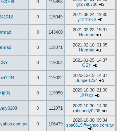
780706
0
115858
gzc780706
2021-05-24, 19:30
241012
0
115349
y1241012
2021-03-23, 15:37
armad
0
143400
Harmad
2021-02-18, 01:05
armad
0
118971
Harmad
2021-01-25, 14:37
CSY
0
119002
CSY
2020-12-19, 14:37
pei1234
0
119022
Junpei1234
2020-10-30, 21:00
冷豬肉
0
119950
冷豬肉
2020-10-30, 14:38
andy0208
0
112971
rubcandy0208
2020-10-30, 09:34
yahoo.com.tw
0
106479
spa0619@yahoo.com.tw