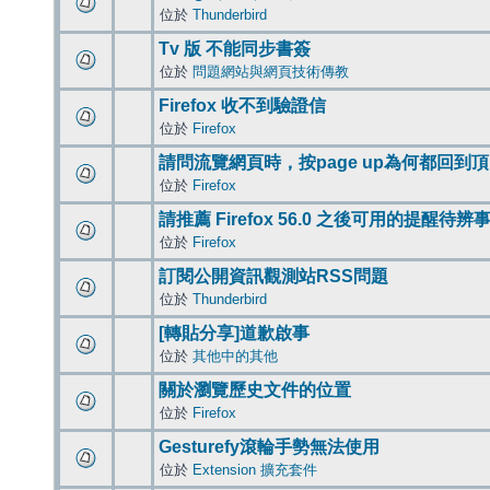
位於
Thunderbird
Tv 版 不能同步書簽
位於
問題網站與網頁技術傳教
Firefox 收不到驗證信
位於
Firefox
請問流覽網頁時，按page up為何都回到
位於
Firefox
請推薦 Firefox 56.0 之後可用的提醒待
位於
Firefox
訂閱公開資訊觀測站RSS問題
位於
Thunderbird
[轉貼分享]道歉啟事
位於
其他中的其他
關於瀏覽歷史文件的位置
位於
Firefox
Gesturefy滾輪手勢無法使用
位於
Extension 擴充套件