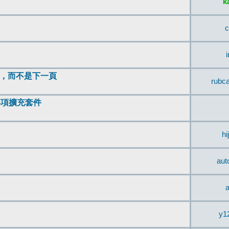
k
c
頂，而不是下一頁
rubc
辨事項擴充套件
hi
aut
a
y1