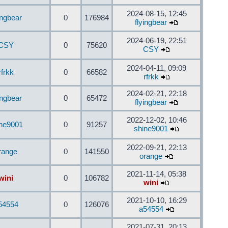
2024-08-15, 12:45
ingbear
0
176984
flyingbear
2024-06-19, 22:51
CSY
0
75620
CSY
2024-04-11, 09:09
rfrkk
0
66582
rfrkk
2024-02-21, 22:18
ingbear
0
65472
flyingbear
2022-12-02, 10:46
ine9001
0
91257
shine9001
2022-09-21, 22:13
range
0
141550
orange
2021-11-14, 05:38
wini
0
106782
wini
2021-10-10, 16:29
54554
0
126076
a54554
2021-07-31, 20:13