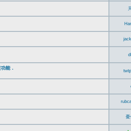
Ha
jac
d
復功能．
twt
rubc
憂