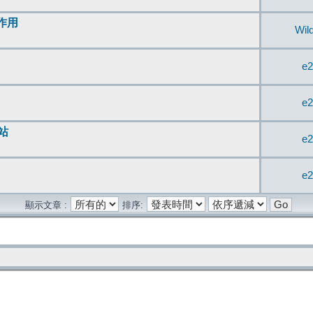
無作用
Wil
e2
e2
站
e2
e2
顯示文章 :
排序: