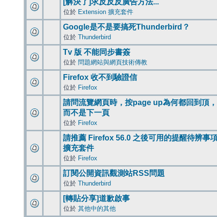
[解決了]求反反反廣告方法...
位於
Extension 擴充套件
Google是不是要搞死Thunderbird？
位於
Thunderbird
Tv 版 不能同步書簽
位於
問題網站與網頁技術傳教
Firefox 收不到驗證信
位於
Firefox
請問流覽網頁時，按page up為何都回到頂，
而不是下一頁
位於
Firefox
請推薦 Firefox 56.0 之後可用的提醒待辨事
擴充套件
位於
Firefox
訂閱公開資訊觀測站RSS問題
位於
Thunderbird
[轉貼分享]道歉啟事
位於
其他中的其他