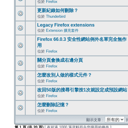
位於
Firefox
更新紀錄如何刪除？
位於
Thunderbird
Legacy Firefox extensions
位於
Extension 擴充套件
Firefox 66.0.3 安全性網站例外名單完全無作
用
位於
Firefox
關分頁會換成右邊分頁
位於
Firefox
怎麼改別人做的樣式元件？
位於
Firefox
改回50版的搜尋引擎按1次就設定成預設網站
位於
Firefox
怎麼刪除記憶？
位於
Firefox
顯示文章 :
第
1
頁 (共
20
頁)
[ 有超過 1000 筆資料符合您搜尋的條件 ]