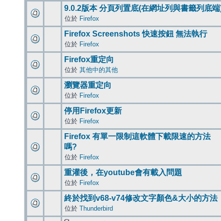
9.0.2版本 分頁列置底(在網址列與書籤列底端
位於
Firefox
Firefox Screenshots 快速按鈕 無法執行
位於
Firefox
Firefox重定向
位於
其他中的其他
瀏覽器重定向
位於
Firefox
停用Firefox更新
位於
Firefox
Firefox 有單一限制這軟體下載限速的方法
嗎?
位於
Firefox
重灌後，在youtube會有載入問題
位於
Firefox
終於找到v68-v74修改文字顏色&大小的方法
位於
Thunderbird