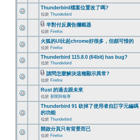
Thunderbird檔案位置改了嗎?
位於
Thunderbird
半對付反廣告攔截器
位於
Firefox
火狐的UI比起chrome好很多，但頗可惜的
位於
Firefox
Thunderbird 115.8.0 (64bit) has bug?
位於
Thunderbird
請問怎麼解決這種顯示異常?
位於
Firefox
Rust 的過去跟未來
位於
新聞與報導
Thunderbird 91 砍掉了使用者自訂字元編碼
的功能
位於
Thunderbird
開啟分頁只有背景而已
位於
Firefox