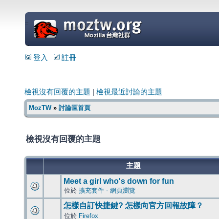
=
登入
註冊
檢視沒有回覆的主題
|
檢視最近討論的主題
MozTW
»
討論區首頁
檢視沒有回覆的主題
主題
Meet a girl who's down for fun
位於
擴充套件 - 網頁瀏覽
怎樣自訂快捷鍵? 怎樣向官方回報故障？
位於
Firefox