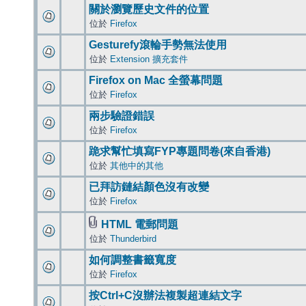
關於瀏覽歷史文件的位置
位於
Firefox
Gesturefy滾輪手勢無法使用
位於
Extension 擴充套件
Firefox on Mac 全螢幕問題
位於
Firefox
兩步驗證錯誤
位於
Firefox
跪求幫忙填寫FYP專題問卷(來自香港)
位於
其他中的其他
已拜訪鏈結顏色沒有改變
位於
Firefox
HTML 電郵問題
位於
Thunderbird
如何調整書籤寬度
位於
Firefox
按Ctrl+C沒辦法複製超連結文字