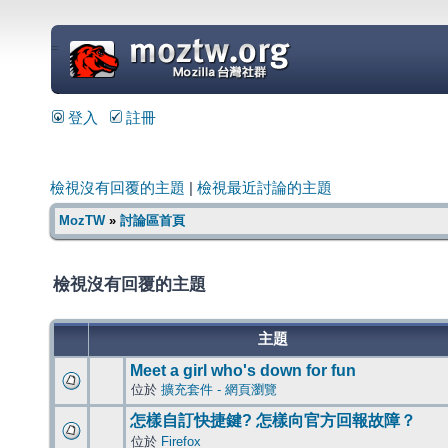
=
登入
註冊
檢視沒有回覆的主題
|
檢視最近討論的主題
MozTW
»
討論區首頁
檢視沒有回覆的主題
主題
Meet a girl who's down for fun
位於
擴充套件 - 網頁瀏覽
怎樣自訂快捷鍵? 怎樣向官方回報故障？
位於
Firefox