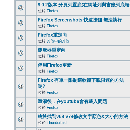
9.0.2版本 分頁列置底(在網址列與書籤列底端
位於
Firefox
Firefox Screenshots 快速按鈕 無法執行
位於
Firefox
Firefox重定向
位於
其他中的其他
瀏覽器重定向
位於
Firefox
停用Firefox更新
位於
Firefox
Firefox 有單一限制這軟體下載限速的方法
嗎?
位於
Firefox
重灌後，在youtube會有載入問題
位於
Firefox
終於找到v68-v74修改文字顏色&大小的方法
位於
Thunderbird