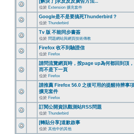
[解決了]求反反反廣告方法...
位於
Extension 擴充套件
Google是不是要搞死Thunderbird？
位於
Thunderbird
Tv 版 不能同步書簽
位於
問題網站與網頁技術傳教
Firefox 收不到驗證信
位於
Firefox
請問流覽網頁時，按page up為何都回到頂，
而不是下一頁
位於
Firefox
請推薦 Firefox 56.0 之後可用的提醒待辨事
擴充套件
位於
Firefox
訂閱公開資訊觀測站RSS問題
位於
Thunderbird
[轉貼分享]道歉啟事
位於
其他中的其他