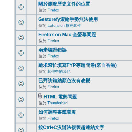
關於瀏覽歷史文件的位置
位於
Firefox
Gesturefy滾輪手勢無法使用
位於
Extension 擴充套件
Firefox on Mac 全螢幕問題
位於
Firefox
兩步驗證錯誤
位於
Firefox
跪求幫忙填寫FYP專題問卷(來自香港)
位於
其他中的其他
已拜訪鏈結顏色沒有改變
位於
Firefox
HTML 電郵問題
位於
Thunderbird
如何調整書籤寬度
位於
Firefox
按Ctrl+C沒辦法複製超連結文字