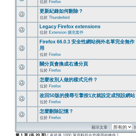
位於
Firefox
更新紀錄如何刪除？
位於
Thunderbird
Legacy Firefox extensions
位於
Extension 擴充套件
Firefox 66.0.3 安全性網站例外名單完全無作
用
位於
Firefox
關分頁會換成右邊分頁
位於
Firefox
怎麼改別人做的樣式元件？
位於
Firefox
改回50版的搜尋引擎按1次就設定成預設網站
位於
Firefox
怎麼刪除記憶？
位於
Firefox
顯示文章 :
第
1
頁 (共
20
頁)
[ 有超過 1000 筆資料符合您搜尋的條件 ]