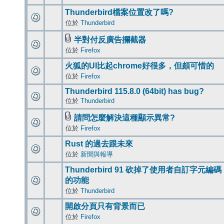
Thunderbird檔案位置改了嗎?
位於
Thunderbird
半對付反廣告攔截器
位於
Firefox
火狐的UI比起chrome好很多，但頗可惜的
位於
Firefox
Thunderbird 115.8.0 (64bit) has bug?
位於
Thunderbird
請問怎麼解決這種顯示異常?
位於
Firefox
Rust 的過去跟未來
位於
新聞與報導
Thunderbird 91 砍掉了使用者自訂字元編碼
的功能
位於
Thunderbird
開啟分頁只有背景而已
位於
Firefox