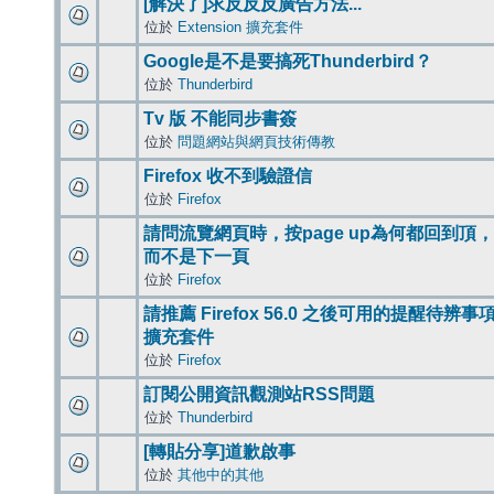
[解決了]求反反反廣告方法...
位於
Extension 擴充套件
Google是不是要搞死Thunderbird？
位於
Thunderbird
Tv 版 不能同步書簽
位於
問題網站與網頁技術傳教
Firefox 收不到驗證信
位於
Firefox
請問流覽網頁時，按page up為何都回到頂，
而不是下一頁
位於
Firefox
請推薦 Firefox 56.0 之後可用的提醒待辨事
擴充套件
位於
Firefox
訂閱公開資訊觀測站RSS問題
位於
Thunderbird
[轉貼分享]道歉啟事
位於
其他中的其他