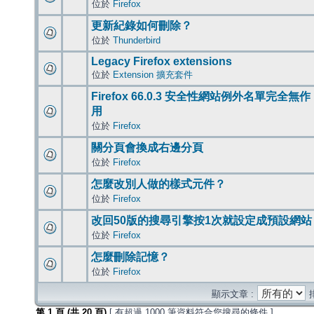
位於
Firefox
更新紀錄如何刪除？
位於
Thunderbird
Legacy Firefox extensions
位於
Extension 擴充套件
Firefox 66.0.3 安全性網站例外名單完全無作
用
位於
Firefox
關分頁會換成右邊分頁
位於
Firefox
怎麼改別人做的樣式元件？
位於
Firefox
改回50版的搜尋引擎按1次就設定成預設網站
位於
Firefox
怎麼刪除記憶？
位於
Firefox
顯示文章 :
第
1
頁 (共
20
頁)
[ 有超過 1000 筆資料符合您搜尋的條件 ]