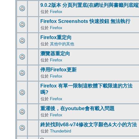
9.0.2版本 分頁列置底(在網址列與書籤列底端
位於
Firefox
Firefox Screenshots 快速按鈕 無法執行
位於
Firefox
Firefox重定向
位於
其他中的其他
瀏覽器重定向
位於
Firefox
停用Firefox更新
位於
Firefox
Firefox 有單一限制這軟體下載限速的方法
嗎?
位於
Firefox
重灌後，在youtube會有載入問題
位於
Firefox
終於找到v68-v74修改文字顏色&大小的方法
位於
Thunderbird