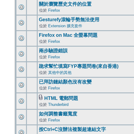
關於瀏覽歷史文件的位置
位於
Firefox
Gesturefy滾輪手勢無法使用
位於
Extension 擴充套件
Firefox on Mac 全螢幕問題
位於
Firefox
兩步驗證錯誤
位於
Firefox
跪求幫忙填寫FYP專題問卷(來自香港)
位於
其他中的其他
已拜訪鏈結顏色沒有改變
位於
Firefox
HTML 電郵問題
位於
Thunderbird
如何調整書籤寬度
位於
Firefox
按Ctrl+C沒辦法複製超連結文字