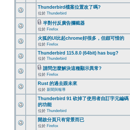
Thunderbird檔案位置改了嗎?
位於
Thunderbird
半對付反廣告攔截器
位於
Firefox
火狐的UI比起chrome好很多，但頗可惜的
位於
Firefox
Thunderbird 115.8.0 (64bit) has bug?
位於
Thunderbird
請問怎麼解決這種顯示異常?
位於
Firefox
Rust 的過去跟未來
位於
新聞與報導
Thunderbird 91 砍掉了使用者自訂字元編碼
的功能
位於
Thunderbird
開啟分頁只有背景而已
位於
Firefox