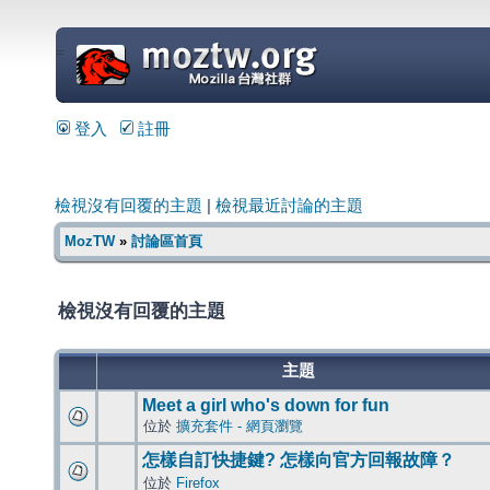
=
登入
註冊
檢視沒有回覆的主題
|
檢視最近討論的主題
MozTW
»
討論區首頁
檢視沒有回覆的主題
主題
Meet a girl who's down for fun
位於
擴充套件 - 網頁瀏覽
怎樣自訂快捷鍵? 怎樣向官方回報故障？
位於
Firefox