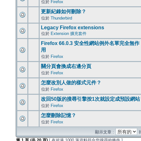
位於
Firefox
更新紀錄如何刪除？
位於
Thunderbird
Legacy Firefox extensions
位於
Extension 擴充套件
Firefox 66.0.3 安全性網站例外名單完全無作
用
位於
Firefox
關分頁會換成右邊分頁
位於
Firefox
怎麼改別人做的樣式元件？
位於
Firefox
改回50版的搜尋引擎按1次就設定成預設網站
位於
Firefox
怎麼刪除記憶？
位於
Firefox
顯示文章 :
第
1
頁 (共
20
頁)
[ 有超過 1000 筆資料符合您搜尋的條件 ]