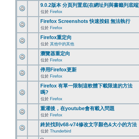
9.0.2版本 分頁列置底(在網址列與書籤列底端
位於
Firefox
Firefox Screenshots 快速按鈕 無法執行
位於
Firefox
Firefox重定向
位於
其他中的其他
瀏覽器重定向
位於
Firefox
停用Firefox更新
位於
Firefox
Firefox 有單一限制這軟體下載限速的方法
嗎?
位於
Firefox
重灌後，在youtube會有載入問題
位於
Firefox
終於找到v68-v74修改文字顏色&大小的方法
位於
Thunderbird