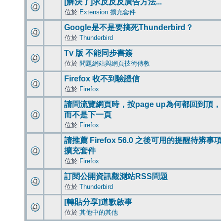
[解決了]求反反反廣告方法...
位於
Extension 擴充套件
Google是不是要搞死Thunderbird？
位於
Thunderbird
Tv 版 不能同步書簽
位於
問題網站與網頁技術傳教
Firefox 收不到驗證信
位於
Firefox
請問流覽網頁時，按page up為何都回到頂，
而不是下一頁
位於
Firefox
請推薦 Firefox 56.0 之後可用的提醒待辨事
擴充套件
位於
Firefox
訂閱公開資訊觀測站RSS問題
位於
Thunderbird
[轉貼分享]道歉啟事
位於
其他中的其他