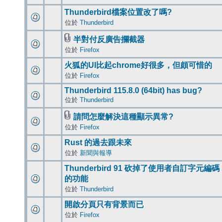
Thunderbird檔案位置改了嗎?
位於
Thunderbird
半對付反廣告攔截器
位於
Firefox
火狐的UI比起chrome好很多，但頗可惜的
位於
Firefox
Thunderbird 115.8.0 (64bit) has bug?
位於
Thunderbird
請問怎麼解決這種顯示異常?
位於
Firefox
Rust 的過去跟未來
位於
新聞與報導
Thunderbird 91 砍掉了使用者自訂字元編碼
的功能
位於
Thunderbird
開啟分頁只有背景而已
位於
Firefox