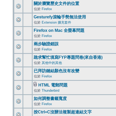
關於瀏覽歷史文件的位置
位於
Firefox
Gesturefy滾輪手勢無法使用
位於
Extension 擴充套件
Firefox on Mac 全螢幕問題
位於
Firefox
兩步驗證錯誤
位於
Firefox
跪求幫忙填寫FYP專題問卷(來自香港)
位於
其他中的其他
已拜訪鏈結顏色沒有改變
位於
Firefox
HTML 電郵問題
位於
Thunderbird
如何調整書籤寬度
位於
Firefox
按Ctrl+C沒辦法複製超連結文字