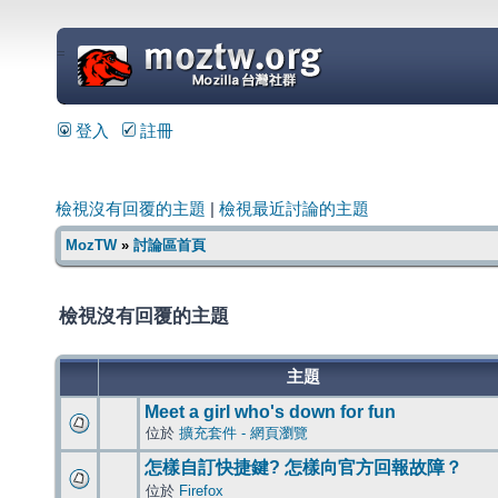
=
登入
註冊
檢視沒有回覆的主題
|
檢視最近討論的主題
MozTW
»
討論區首頁
檢視沒有回覆的主題
主題
Meet a girl who's down for fun
位於
擴充套件 - 網頁瀏覽
怎樣自訂快捷鍵? 怎樣向官方回報故障？
位於
Firefox