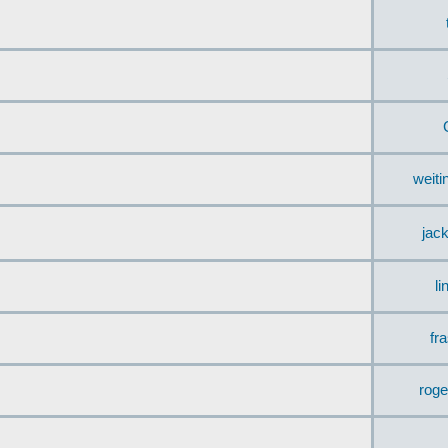
weit
jac
li
fr
rog