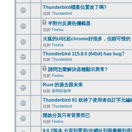
Thunderbird檔案位置改了嗎?
位於
Thunderbird
半對付反廣告攔截器
位於
Firefox
火狐的UI比起chrome好很多，但頗可惜的
位於
Firefox
Thunderbird 115.8.0 (64bit) has bug?
位於
Thunderbird
請問怎麼解決這種顯示異常?
位於
Firefox
Rust 的過去跟未來
位於
新聞與報導
Thunderbird 91 砍掉了使用者自訂字元
位於
Thunderbird
開啟分頁只有背景而已
位於
Firefox
9.0.2版本 分頁列置底(在網址列與書籤列底