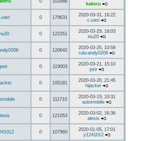
akeru
0
102888
kakeru
2020-03-31, 16:22
.vieri
0
179631
c.vieri
2020-03-29, 18:03
inu20
0
122351
inu20
2020-03-25, 10:58
andy0208
0
120642
rubcandy0208
2020-03-21, 15:10
psir
0
119003
psir
2020-03-20, 21:45
jacker
0
105181
hijacker
2020-03-19, 10:31
omobile
0
111710
automobile
2020-03-02, 16:36
lesis
0
121053
alesis
2020-01-05, 17:01
241012
0
107960
y1241012