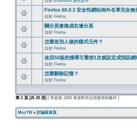
位於
Extension 擴充套件
Firefox 66.0.3 安全性網站例外名單完全
位於
Firefox
關分頁會換成右邊分頁
位於
Firefox
怎麼改別人做的樣式元件？
位於
Firefox
改回50版的搜尋引擎按1次就設定成預設網
位於
Firefox
怎麼刪除記憶？
位於
Firefox
第
1
頁 (共
20
頁)
[ 有超過 1000 筆資料符合您搜尋的條件 ]
MozTW
»
討論區首頁