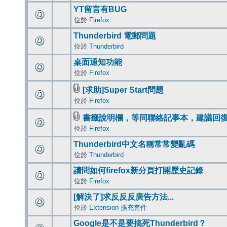
YT留言有BUG
位於
Firefox
Thunderbird 電郵問題
位於
Thunderbird
桌面通知功能
位於
Firefox
[求助]Super Start問題
位於
Firefox
書籤說明欄，等同聯絡記事本，建議回
位於
Firefox
Thunderbird中文名稱常常變亂碼
位於
Thunderbird
請問如何firefox新分頁打開歷史記錄
位於
Firefox
[解決了]求反反反廣告方法...
位於
Extension 擴充套件
Google是不是要搞死Thunderbird？