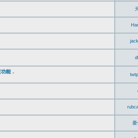
Ha
jac
d
復功能．
twt
rubc
憂