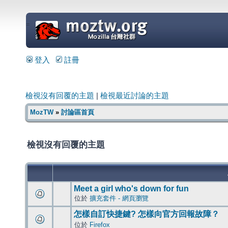
=
登入
註冊
檢視沒有回覆的主題
|
檢視最近討論的主題
MozTW
»
討論區首頁
檢視沒有回覆的主題
Meet a girl who's down for fun
位於
擴充套件 - 網頁瀏覽
怎樣自訂快捷鍵? 怎樣向官方回報故障？
位於
Firefox