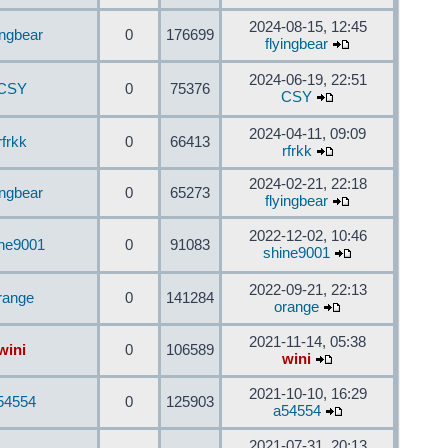
2024-08-15, 12:45
ingbear
0
176699
flyingbear
2024-06-19, 22:51
CSY
0
75376
CSY
2024-04-11, 09:09
rfrkk
0
66413
rfrkk
2024-02-21, 22:18
ingbear
0
65273
flyingbear
2022-12-02, 10:46
ine9001
0
91083
shine9001
2022-09-21, 22:13
range
0
141284
orange
2021-11-14, 05:38
wini
0
106589
wini
2021-10-10, 16:29
54554
0
125903
a54554
2021-07-31, 20:13