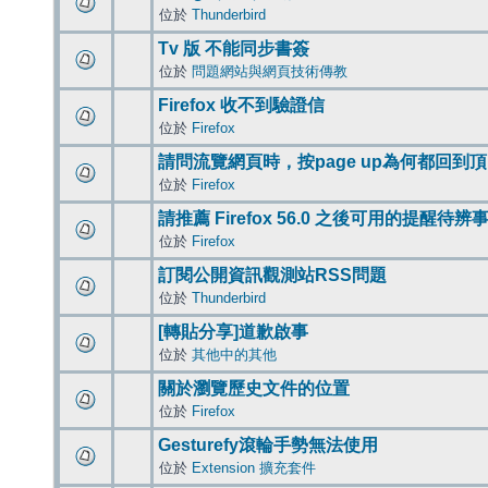
位於
Thunderbird
Tv 版 不能同步書簽
位於
問題網站與網頁技術傳教
Firefox 收不到驗證信
位於
Firefox
請問流覽網頁時，按page up為何都回到
位於
Firefox
請推薦 Firefox 56.0 之後可用的提醒待
位於
Firefox
訂閱公開資訊觀測站RSS問題
位於
Thunderbird
[轉貼分享]道歉啟事
位於
其他中的其他
關於瀏覽歷史文件的位置
位於
Firefox
Gesturefy滾輪手勢無法使用
位於
Extension 擴充套件