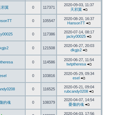
2020-09-03, 11:37
天邪翼
0
117371
天邪翼
2020-08-20, 16:37
nsonTT
0
105547
HansonTT
2020-07-14, 08:17
ky00025
0
117386
jacky00025
2020-06-27, 20:03
kgjs2
0
121508
dkgjs2
2020-06-27, 11:54
ptheresa
0
114586
twtptheresa
2020-05-29, 09:34
esel
0
103816
esel
2020-05-21, 09:04
andy0208
0
116525
rubcandy0208
2020-04-07, 14:54
傷的魂
0
108379
憂傷的魂
2020-04-03, 17:56