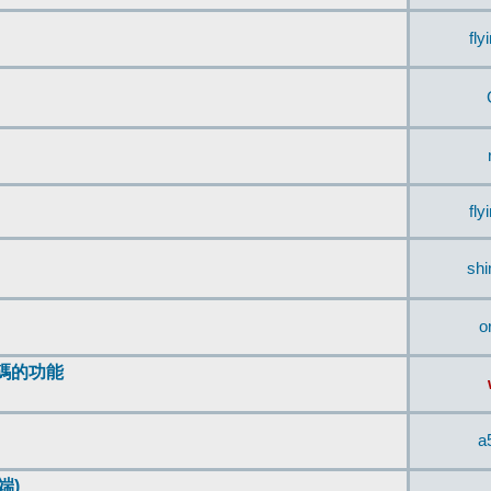
fly
fly
sh
o
編碼的功能
a
端)