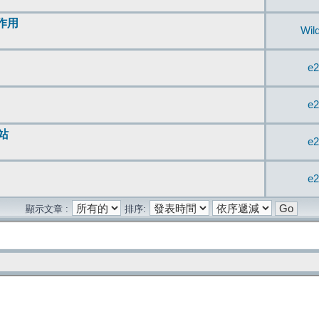
無作用
Wil
e2
e2
站
e2
e2
顯示文章 :
排序: