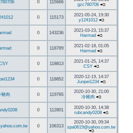
780706
0
115666
gzc780706
2021-05-24, 19:30
241012
0
115173
y1241012
2021-03-23, 15:37
armad
0
143236
Harmad
2021-02-18, 01:05
armad
0
118789
Harmad
2021-01-25, 14:37
CSY
0
118813
CSY
2020-12-19, 14:37
pei1234
0
118852
Junpei1234
2020-10-30, 21:00
冷豬肉
0
119765
冷豬肉
2020-10-30, 14:38
andy0208
0
112801
rubcandy0208
2020-10-30, 09:34
yahoo.com.tw
0
106313
spa0619@yahoo.com.tw