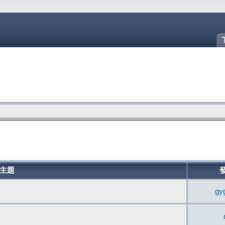
主題
gy