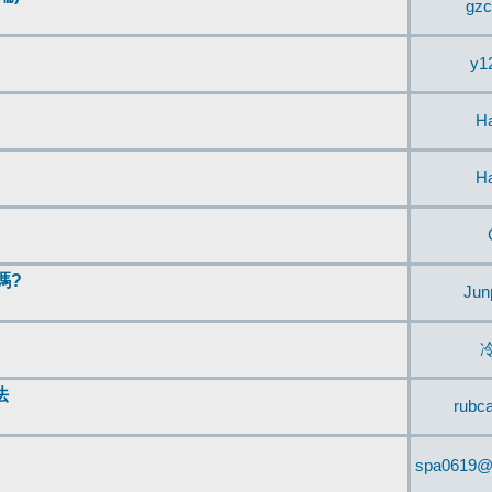
gzc
y1
H
H
嗎?
Jun
法
rubc
spa0619@