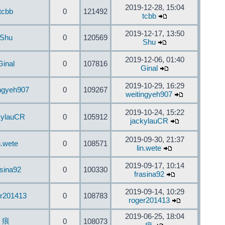
2019-12-28, 15:04
tcbb
0
121492
tcbb
2019-12-17, 13:50
Shu
0
120569
Shu
2019-12-06, 01:40
Ginal
0
107816
Ginal
2019-10-29, 16:29
ingyeh907
0
109267
weitingyeh907
2019-10-24, 15:22
kylauCR
0
105912
jackylauCR
2019-09-30, 21:37
n.wete
0
108571
lin.wete
2019-09-17, 10:14
asina92
0
100330
frasina92
2019-09-14, 10:29
er201413
0
108783
roger201413
2019-06-25, 18:04
痕
0
108073