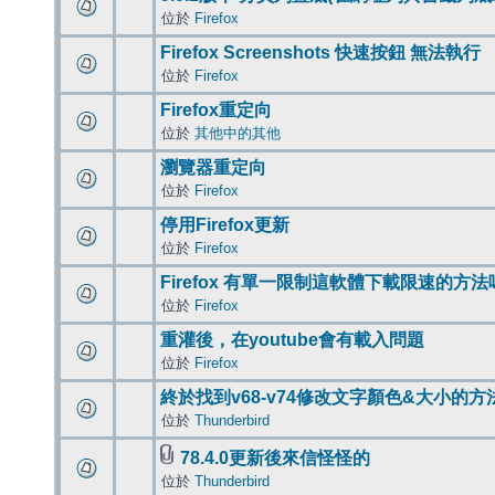
位於
Firefox
Firefox Screenshots 快速按鈕 無法執行
位於
Firefox
Firefox重定向
位於
其他中的其他
瀏覽器重定向
位於
Firefox
停用Firefox更新
位於
Firefox
Firefox 有單一限制這軟體下載限速的方法
位於
Firefox
重灌後，在youtube會有載入問題
位於
Firefox
終於找到v68-v74修改文字顏色&大小的方
位於
Thunderbird
78.4.0更新後來信怪怪的
位於
Thunderbird