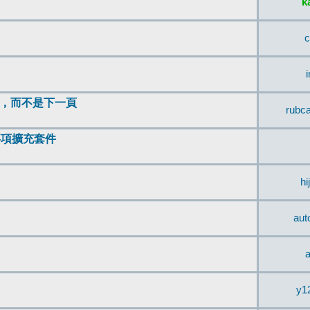
k
c
頂，而不是下一頁
rubc
辨事項擴充套件
hi
aut
a
y1