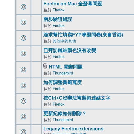
Firefox on Mac 全螢幕問題
位於
Firefox
兩步驗證錯誤
位於
Firefox
跪求幫忙填寫FYP專題問卷(來自香港)
位於
其他中的其他
已拜訪鏈結顏色沒有改變
位於
Firefox
HTML 電郵問題
位於
Thunderbird
如何調整書籤寬度
位於
Firefox
按Ctrl+C沒辦法複製超連結文字
位於
Firefox
更新紀錄如何刪除？
位於
Thunderbird
Legacy Firefox extensions