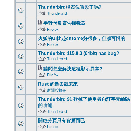
Thunderbird檔案位置改了嗎?
位於
Thunderbird
半對付反廣告攔截器
位於
Firefox
火狐的UI比起chrome好很多，但頗可惜的
位於
Firefox
Thunderbird 115.8.0 (64bit) has bug?
位於
Thunderbird
請問怎麼解決這種顯示異常?
位於
Firefox
Rust 的過去跟未來
位於
新聞與報導
Thunderbird 91 砍掉了使用者自訂字元編碼
的功能
位於
Thunderbird
開啟分頁只有背景而已
位於
Firefox