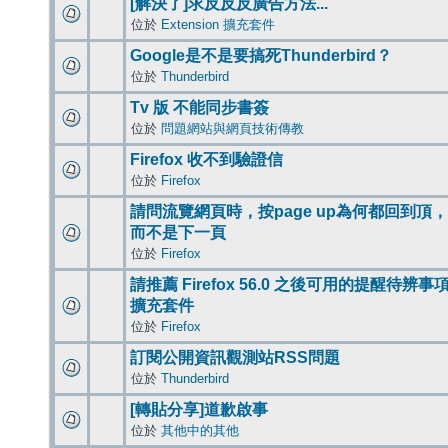
[解決了]求反反反廣告方法...
位於
Extension 擴充套件
Google是不是要搞死Thunderbird？
位於
Thunderbird
Tv 版 不能同步書簽
位於
問題網站與網頁技術傳教
Firefox 收不到驗證信
位於
Firefox
請問流覽網頁時，按page up為何都回到頂，
而不是下一頁
位於
Firefox
請推薦 Firefox 56.0 之後可用的提醒待辨事
擴充套件
位於
Firefox
訂閱公開資訊觀測站RSS問題
位於
Thunderbird
[轉貼分享]道歉啟事
位於
其他中的其他