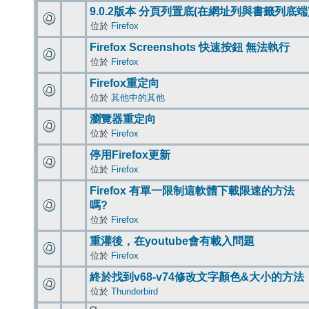
9.0.2版本 分頁列置底(在網址列與書籤列底端
位於
Firefox
Firefox Screenshots 快速按鈕 無法執行
位於
Firefox
Firefox重定向
位於
其他中的其他
瀏覽器重定向
位於
Firefox
停用Firefox更新
位於
Firefox
Firefox 有單一限制這軟體下載限速的方法
嗎?
位於
Firefox
重灌後，在youtube會有載入問題
位於
Firefox
終於找到v68-v74修改文字顏色&大小的方法
位於
Thunderbird