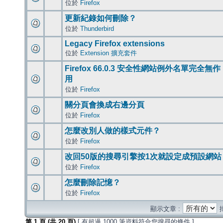
位於
Firefox
更新紀錄如何刪除？
位於
Thunderbird
Legacy Firefox extensions
位於
Extension 擴充套件
Firefox 66.0.3 安全性網站例外名單完全無作
用
位於
Firefox
關分頁會換成右邊分頁
位於
Firefox
怎麼改別人做的樣式元件？
位於
Firefox
改回50版的搜尋引擎按1次就設定成預設網站
位於
Firefox
怎麼刪除記憶？
位於
Firefox
顯示文章 :
第
1
頁 (共
20
頁)
[ 有超過 1000 筆資料符合您搜尋的條件 ]