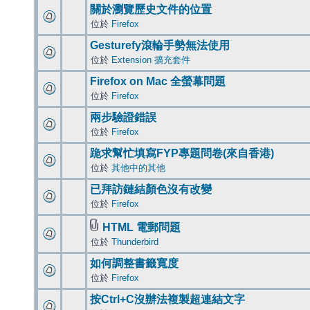
關於瀏覽歷史文件的位置
位於
Firefox
Gesturefy滾輪手勢無法使用
位於
Extension 擴充套件
Firefox on Mac 全螢幕問題
位於
Firefox
兩步驗證錯誤
位於
Firefox
跪求幫忙填寫FYP專題問卷(來自香港)
位於
其他中的其他
已拜訪鏈結顏色沒有改變
位於
Firefox
HTML 電郵問題
位於
Thunderbird
如何調整書籤寬度
位於
Firefox
按Ctrl+C沒辦法複製超連結文字