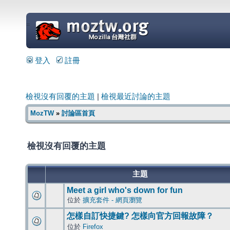
=
登入
註冊
檢視沒有回覆的主題
|
檢視最近討論的主題
MozTW
»
討論區首頁
檢視沒有回覆的主題
主題
Meet a girl who's down for fun
位於
擴充套件 - 網頁瀏覽
怎樣自訂快捷鍵? 怎樣向官方回報故障？
位於
Firefox