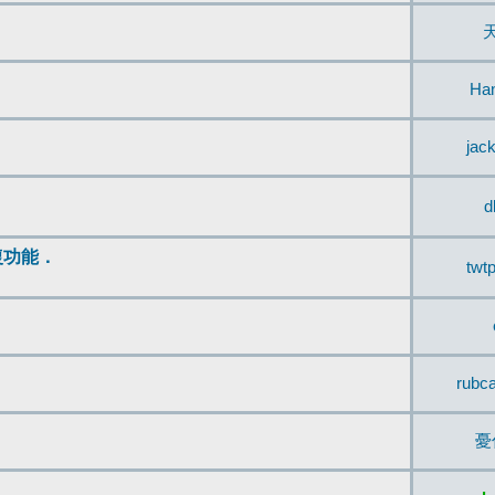
Ha
jac
d
復功能．
twt
rubc
憂