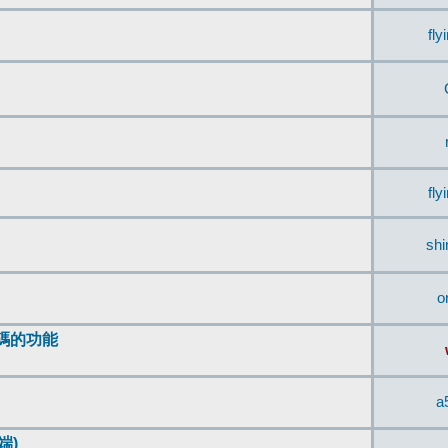
fly
fly
sh
o
編碼的功能
a
端)