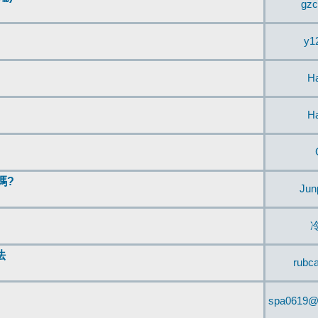
gzc
y1
H
H
嗎?
Jun
法
rubc
spa0619@