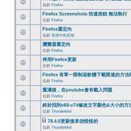
位於
Firefox
Firefox Screenshots 快速按鈕 無法執行
位於
Firefox
Firefox重定向
位於
其他中的其他
瀏覽器重定向
位於
Firefox
停用Firefox更新
位於
Firefox
Firefox 有單一限制這軟體下載限速的方法
位於
Firefox
重灌後，在youtube會有載入問題
位於
Firefox
終於找到v68-v74修改文字顏色&大小的方
位於
Thunderbird
78.4.0更新後來信怪怪的
位於
Thunderbird