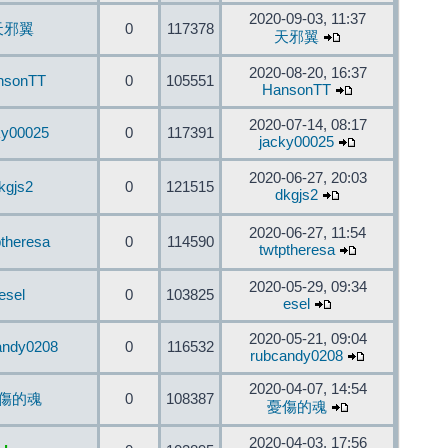
2020-09-03, 11:37
天邪翼
0
117378
天邪翼
2020-08-20, 16:37
nsonTT
0
105551
HansonTT
2020-07-14, 08:17
ky00025
0
117391
jacky00025
2020-06-27, 20:03
kgjs2
0
121515
dkgjs2
2020-06-27, 11:54
ptheresa
0
114590
twtptheresa
2020-05-29, 09:34
esel
0
103825
esel
2020-05-21, 09:04
andy0208
0
116532
rubcandy0208
2020-04-07, 14:54
傷的魂
0
108387
憂傷的魂
2020-04-03, 17:56