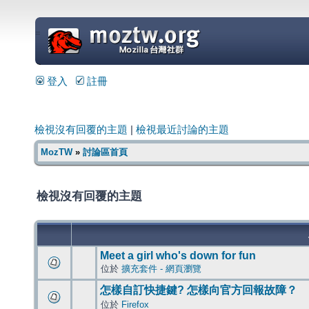
=
登入
註冊
檢視沒有回覆的主題
|
檢視最近討論的主題
MozTW
»
討論區首頁
檢視沒有回覆的主題
Meet a girl who's down for fun
位於
擴充套件 - 網頁瀏覽
怎樣自訂快捷鍵? 怎樣向官方回報故障？
位於
Firefox