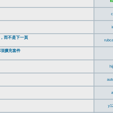
k
c
頂，而不是下一頁
rubc
辨事項擴充套件
hi
aut
a
y1