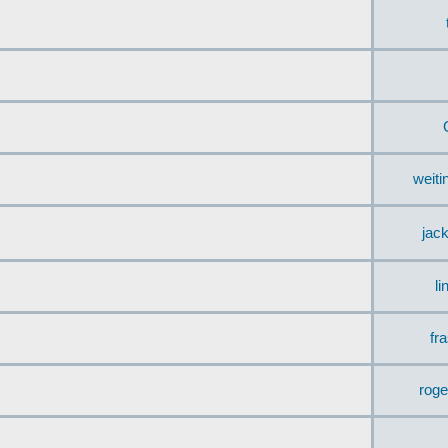
weit
jac
li
fr
rog