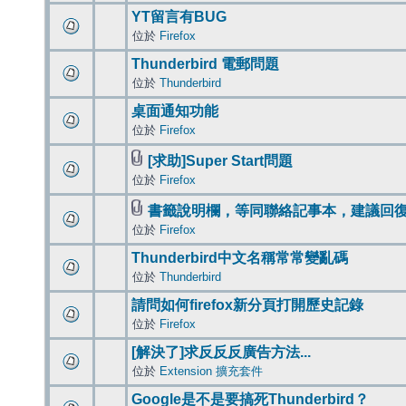
YT留言有BUG
位於
Firefox
Thunderbird 電郵問題
位於
Thunderbird
桌面通知功能
位於
Firefox
[求助]Super Start問題
位於
Firefox
書籤說明欄，等同聯絡記事本，建議回
位於
Firefox
Thunderbird中文名稱常常變亂碼
位於
Thunderbird
請問如何firefox新分頁打開歷史記錄
位於
Firefox
[解決了]求反反反廣告方法...
位於
Extension 擴充套件
Google是不是要搞死Thunderbird？