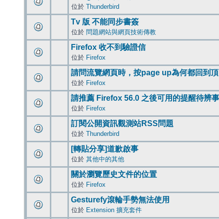
位於
Thunderbird
Tv 版 不能同步書簽
位於
問題網站與網頁技術傳教
Firefox 收不到驗證信
位於
Firefox
請問流覽網頁時，按page up為何都回到
位於
Firefox
請推薦 Firefox 56.0 之後可用的提醒待
位於
Firefox
訂閱公開資訊觀測站RSS問題
位於
Thunderbird
[轉貼分享]道歉啟事
位於
其他中的其他
關於瀏覽歷史文件的位置
位於
Firefox
Gesturefy滾輪手勢無法使用
位於
Extension 擴充套件