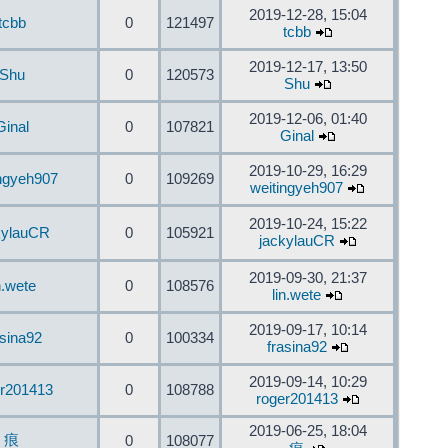
2019-12-28, 15:04
tcbb
0
121497
tcbb
2019-12-17, 13:50
Shu
0
120573
Shu
2019-12-06, 01:40
Ginal
0
107821
Ginal
2019-10-29, 16:29
ingyeh907
0
109269
weitingyeh907
2019-10-24, 15:22
kylauCR
0
105921
jackylauCR
2019-09-30, 21:37
n.wete
0
108576
lin.wete
2019-09-17, 10:14
asina92
0
100334
frasina92
2019-09-14, 10:29
er201413
0
108788
roger201413
2019-06-25, 18:04
痕
0
108077