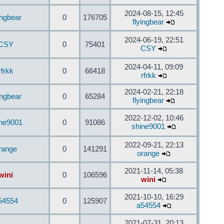
2024-08-15, 12:45
ingbear
0
176705
flyingbear
2024-06-19, 22:51
CSY
0
75401
CSY
2024-04-11, 09:09
rfrkk
0
66418
rfrkk
2024-02-21, 22:18
ingbear
0
65284
flyingbear
2022-12-02, 10:46
ine9001
0
91086
shine9001
2022-09-21, 22:13
range
0
141291
orange
2021-11-14, 05:38
wini
0
106596
wini
2021-10-10, 16:29
54554
0
125907
a54554
2021-07-31, 20:13