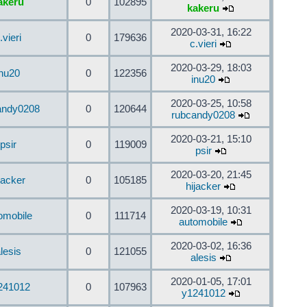
akeru
0
102895
kakeru
2020-03-31, 16:22
.vieri
0
179636
c.vieri
2020-03-29, 18:03
inu20
0
122356
inu20
2020-03-25, 10:58
andy0208
0
120644
rubcandy0208
2020-03-21, 15:10
psir
0
119009
psir
2020-03-20, 21:45
jacker
0
105185
hijacker
2020-03-19, 10:31
omobile
0
111714
automobile
2020-03-02, 16:36
lesis
0
121055
alesis
2020-01-05, 17:01
241012
0
107963
y1241012