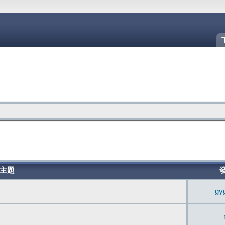
主題
gy