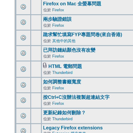
Firefox on Mac 全螢幕問題
位於
Firefox
兩步驗證錯誤
位於
Firefox
跪求幫忙填寫FYP專題問卷(來自香港)
位於
其他中的其他
已拜訪鏈結顏色沒有改變
位於
Firefox
HTML 電郵問題
位於
Thunderbird
如何調整書籤寬度
位於
Firefox
按Ctrl+C沒辦法複製超連結文字
位於
Firefox
更新紀錄如何刪除？
位於
Thunderbird
Legacy Firefox extensions