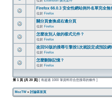
位於
Extension 擴充套件
Firefox 66.0.3 安全性網站例外名單完全
位於
Firefox
關分頁會換成右邊分頁
位於
Firefox
怎麼改別人做的樣式元件？
位於
Firefox
改回50版的搜尋引擎按1次就設定成預設網
位於
Firefox
怎麼刪除記憶？
位於
Firefox
第
1
頁 (共
20
頁)
[ 有超過 1000 筆資料符合您搜尋的條件 ]
MozTW
»
討論區首頁