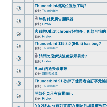
Thunderbird檔案位置改了嗎?
位於
Thunderbird
半對付反廣告攔截器
位於
Firefox
火狐的UI比起chrome好很多，但頗可惜的
位於
Firefox
Thunderbird 115.8.0 (64bit) has bug?
位於
Thunderbird
請問怎麼解決這種顯示異常?
位於
Firefox
Rust 的過去跟未來
位於
新聞與報導
Thunderbird 91 砍掉了使用者自訂字元
位於
Thunderbird
開啟分頁只有背景而已
位於
Firefox
9.0.2版本 分頁列置底(在網址列與書籤列底