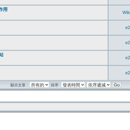
無作用
Wil
e2
e2
站
e2
e2
顯示文章 :
排序: