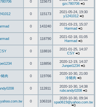
780706
0
115673
gzc780706
2021-05-24, 19:30
241012
0
115173
y1241012
2021-03-23, 15:37
armad
0
143240
Harmad
2021-02-18, 01:05
armad
0
118790
Harmad
2021-01-25, 14:37
CSY
0
118816
CSY
2020-12-19, 14:37
pei1234
0
118856
Junpei1234
2020-10-30, 21:00
冷豬肉
0
119766
冷豬肉
2020-10-30, 14:38
andy0208
0
112811
rubcandy0208
2020-10-30, 09:34
yahoo.com.tw
0
106318
spa0619@yahoo.com.tw