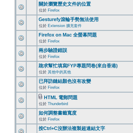
關於瀏覽歷史文件的位置
位於
Firefox
Gesturefy滾輪手勢無法使用
位於
Extension 擴充套件
Firefox on Mac 全螢幕問題
位於
Firefox
兩步驗證錯誤
位於
Firefox
跪求幫忙填寫FYP專題問卷(來自香港)
位於
其他中的其他
已拜訪鏈結顏色沒有改變
位於
Firefox
HTML 電郵問題
位於
Thunderbird
如何調整書籤寬度
位於
Firefox
按Ctrl+C沒辦法複製超連結文字