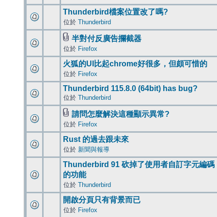
Thunderbird檔案位置改了嗎?
位於
Thunderbird
半對付反廣告攔截器
位於
Firefox
火狐的UI比起chrome好很多，但頗可惜的
位於
Firefox
Thunderbird 115.8.0 (64bit) has bug?
位於
Thunderbird
請問怎麼解決這種顯示異常?
位於
Firefox
Rust 的過去跟未來
位於
新聞與報導
Thunderbird 91 砍掉了使用者自訂字元編碼
的功能
位於
Thunderbird
開啟分頁只有背景而已
位於
Firefox