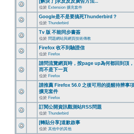
[解決了]求反反反廣告方法...
位於
Extension 擴充套件
Google是不是要搞死Thunderbird？
位於
Thunderbird
Tv 版 不能同步書簽
位於
問題網站與網頁技術傳教
Firefox 收不到驗證信
位於
Firefox
請問流覽網頁時，按page up為何都回到頂，
而不是下一頁
位於
Firefox
請推薦 Firefox 56.0 之後可用的提醒待辨事
擴充套件
位於
Firefox
訂閱公開資訊觀測站RSS問題
位於
Thunderbird
[轉貼分享]道歉啟事
位於
其他中的其他