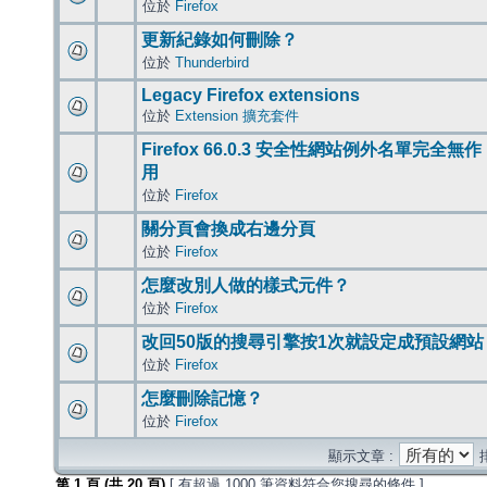
位於
Firefox
更新紀錄如何刪除？
位於
Thunderbird
Legacy Firefox extensions
位於
Extension 擴充套件
Firefox 66.0.3 安全性網站例外名單完全無作
用
位於
Firefox
關分頁會換成右邊分頁
位於
Firefox
怎麼改別人做的樣式元件？
位於
Firefox
改回50版的搜尋引擎按1次就設定成預設網站
位於
Firefox
怎麼刪除記憶？
位於
Firefox
顯示文章 :
第
1
頁 (共
20
頁)
[ 有超過 1000 筆資料符合您搜尋的條件 ]