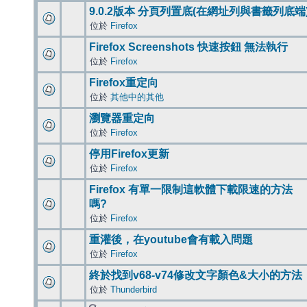
9.0.2版本 分頁列置底(在網址列與書籤列底端
位於
Firefox
Firefox Screenshots 快速按鈕 無法執行
位於
Firefox
Firefox重定向
位於
其他中的其他
瀏覽器重定向
位於
Firefox
停用Firefox更新
位於
Firefox
Firefox 有單一限制這軟體下載限速的方法
嗎?
位於
Firefox
重灌後，在youtube會有載入問題
位於
Firefox
終於找到v68-v74修改文字顏色&大小的方法
位於
Thunderbird