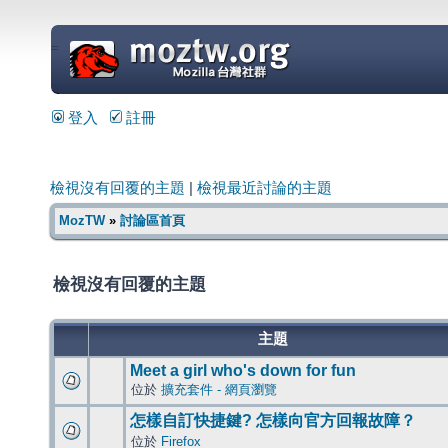
=
登入
註冊
檢視沒有回覆的主題
|
檢視最近討論的主題
MozTW
»
討論區首頁
檢視沒有回覆的主題
主題
Meet a girl who's down for fun
位於
擴充套件 - 網頁瀏覽
怎樣自訂快捷鍵? 怎樣向官方回報故障？
位於
Firefox