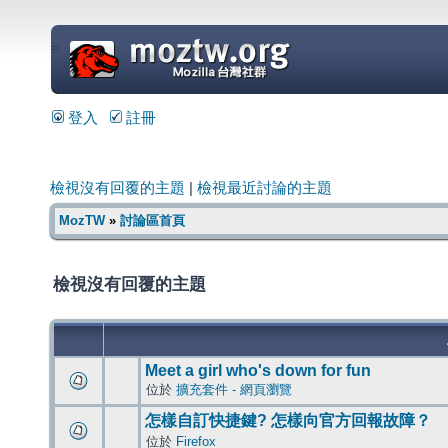
=
登入
註冊
檢視沒有回覆的主題
|
檢視最近討論的主題
MozTW
»
討論區首頁
檢視沒有回覆的主題
Meet a girl who's down for fun
位於
擴充套件 - 網頁瀏覽
怎樣自訂快捷鍵? 怎樣向官方回報故障？
位於
Firefox