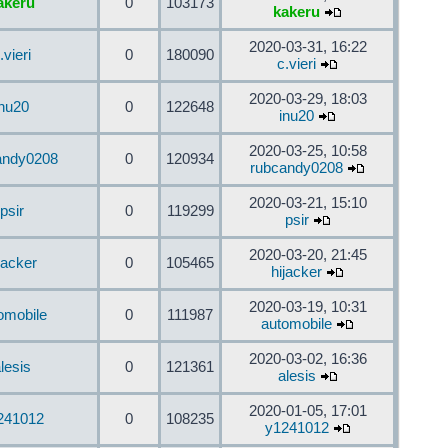
akeru
0
103173
kakeru
2020-03-31, 16:22
.vieri
0
180090
c.vieri
2020-03-29, 18:03
inu20
0
122648
inu20
2020-03-25, 10:58
andy0208
0
120934
rubcandy0208
2020-03-21, 15:10
psir
0
119299
psir
2020-03-20, 21:45
jacker
0
105465
hijacker
2020-03-19, 10:31
omobile
0
111987
automobile
2020-03-02, 16:36
lesis
0
121361
alesis
2020-01-05, 17:01
241012
0
108235
y1241012