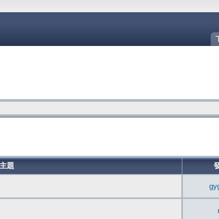
主題
gy