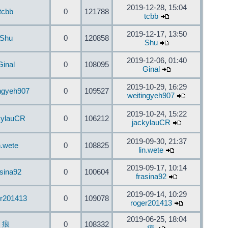
2019-12-28, 15:04
tcbb
0
121788
tcbb
2019-12-17, 13:50
Shu
0
120858
Shu
2019-12-06, 01:40
Ginal
0
108095
Ginal
2019-10-29, 16:29
ingyeh907
0
109527
weitingyeh907
2019-10-24, 15:22
kylauCR
0
106212
jackylauCR
2019-09-30, 21:37
n.wete
0
108825
lin.wete
2019-09-17, 10:14
asina92
0
100604
frasina92
2019-09-14, 10:29
er201413
0
109078
roger201413
2019-06-25, 18:04
痕
0
108332