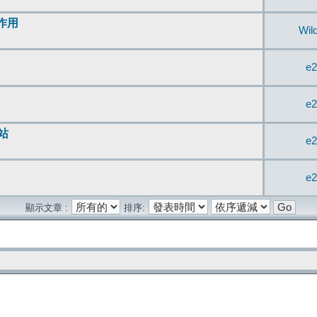
無作用
Wil
e2
e2
站
e2
e2
顯示文章 :
排序: