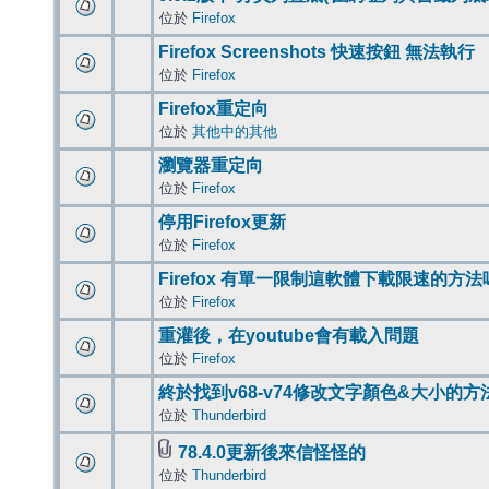
位於
Firefox
Firefox Screenshots 快速按鈕 無法執行
位於
Firefox
Firefox重定向
位於
其他中的其他
瀏覽器重定向
位於
Firefox
停用Firefox更新
位於
Firefox
Firefox 有單一限制這軟體下載限速的方法
位於
Firefox
重灌後，在youtube會有載入問題
位於
Firefox
終於找到v68-v74修改文字顏色&大小的方
位於
Thunderbird
78.4.0更新後來信怪怪的
位於
Thunderbird