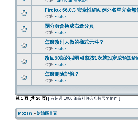
位於
Extension 擴充套件
Firefox 66.0.3 安全性網站例外名單完全
位於
Firefox
關分頁會換成右邊分頁
位於
Firefox
怎麼改別人做的樣式元件？
位於
Firefox
改回50版的搜尋引擎按1次就設定成預設網
位於
Firefox
怎麼刪除記憶？
位於
Firefox
第
1
頁 (共
20
頁)
[ 有超過 1000 筆資料符合您搜尋的條件 ]
MozTW
»
討論區首頁