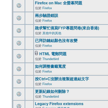
Firefox on Mac 全螢幕問題
位於
Firefox
兩步驗證錯誤
位於
Firefox
跪求幫忙填寫FYP專題問卷(來自香港)
位於
其他中的其他
已拜訪鏈結顏色沒有改變
位於
Firefox
HTML 電郵問題
位於
Thunderbird
如何調整書籤寬度
位於
Firefox
按Ctrl+C沒辦法複製超連結文字
位於
Firefox
更新紀錄如何刪除？
位於
Thunderbird
Legacy Firefox extensions