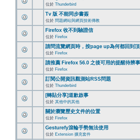
位於
Thunderbird
Tv 版 不能同步書簽
位於
問題網站與網頁技術傳教
Firefox 收不到驗證信
位於
Firefox
請問流覽網頁時，按page up為何都回到
位於
Firefox
請推薦 Firefox 56.0 之後可用的提醒待
位於
Firefox
訂閱公開資訊觀測站RSS問題
位於
Thunderbird
[轉貼分享]道歉啟事
位於
其他中的其他
關於瀏覽歷史文件的位置
位於
Firefox
Gesturefy滾輪手勢無法使用
位於
Extension 擴充套件