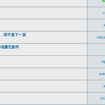
k
c
頂，而不是下一頁
rubc
辨事項擴充套件
hi
aut
a
y1