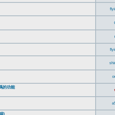
fly
fly
sh
o
編碼的功能
a
端)