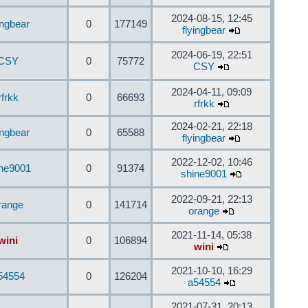
2024-08-15, 12:45
ingbear
0
177149
flyingbear
2024-06-19, 22:51
CSY
0
75772
CSY
2024-04-11, 09:09
rfrkk
0
66693
rfrkk
2024-02-21, 22:18
ingbear
0
65588
flyingbear
2022-12-02, 10:46
ine9001
0
91374
shine9001
2022-09-21, 22:13
range
0
141714
orange
2021-11-14, 05:38
wini
0
106894
wini
2021-10-10, 16:29
54554
0
126204
a54554
2021-07-31, 20:13