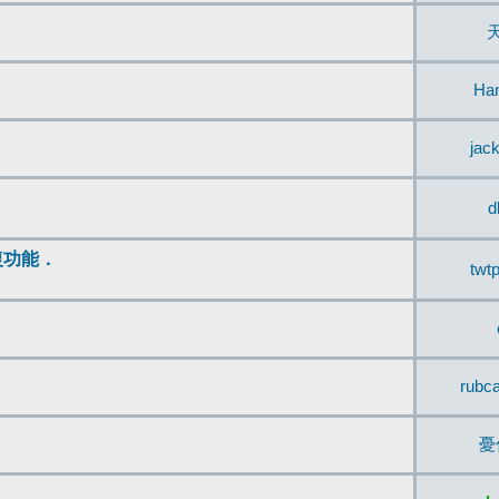
Ha
jac
d
復功能．
twt
rubc
憂