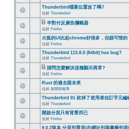
Thunderbird檔案位置改了嗎?
位於
Thunderbird
半對付反廣告攔截器
位於
Firefox
火狐的UI比起chrome好很多，但頗可惜的
位於
Firefox
Thunderbird 115.8.0 (64bit) has bug?
位於
Thunderbird
請問怎麼解決這種顯示異常?
位於
Firefox
Rust 的過去跟未來
位於
新聞與報導
Thunderbird 91 砍掉了使用者自訂字元
位於
Thunderbird
開啟分頁只有背景而已
位於
Firefox
9.0.2版本 分頁列置底(在網址列與書籤列底