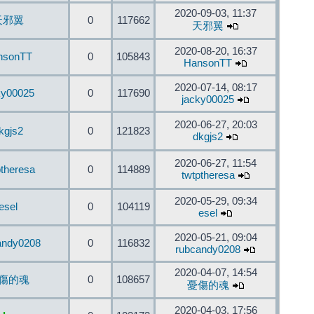
2020-09-03, 11:37
天邪翼
0
117662
天邪翼
2020-08-20, 16:37
nsonTT
0
105843
HansonTT
2020-07-14, 08:17
ky00025
0
117690
jacky00025
2020-06-27, 20:03
kgjs2
0
121823
dkgjs2
2020-06-27, 11:54
ptheresa
0
114889
twtptheresa
2020-05-29, 09:34
esel
0
104119
esel
2020-05-21, 09:04
andy0208
0
116832
rubcandy0208
2020-04-07, 14:54
傷的魂
0
108657
憂傷的魂
2020-04-03, 17:56