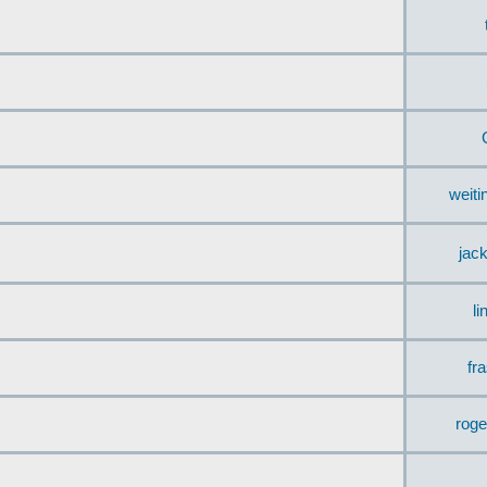
weit
jac
li
fr
rog