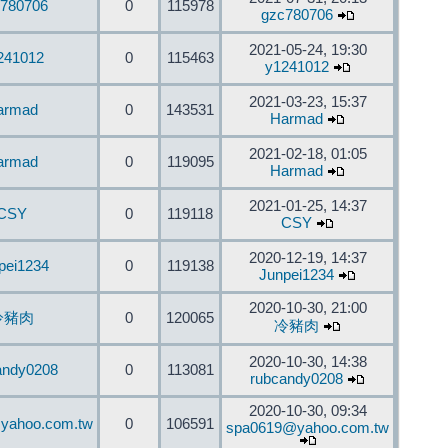
780706
0
115978
gzc780706
2021-05-24, 19:30
241012
0
115463
y1241012
2021-03-23, 15:37
armad
0
143531
Harmad
2021-02-18, 01:05
armad
0
119095
Harmad
2021-01-25, 14:37
CSY
0
119118
CSY
2020-12-19, 14:37
pei1234
0
119138
Junpei1234
2020-10-30, 21:00
冷豬肉
0
120065
冷豬肉
2020-10-30, 14:38
andy0208
0
113081
rubcandy0208
2020-10-30, 09:34
yahoo.com.tw
0
106591
spa0619@yahoo.com.tw