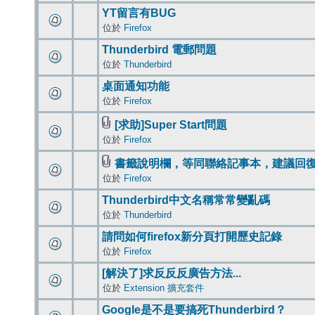
YT留言有BUG
位於
Firefox
Thunderbird 電郵問題
位於
Thunderbird
桌面通知功能
位於
Firefox
[求助]Super Start問題
位於
Firefox
書籤說明欄，等同聯絡記事本，建議回
位於
Firefox
Thunderbird中文名稱常常變亂碼
位於
Thunderbird
請問如何firefox新分頁打開歷史記錄
位於
Firefox
[解決了]求反反反廣告方法...
位於
Extension 擴充套件
Google是不是要搞死Thunderbird？