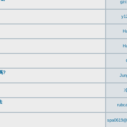
gzc
y1
H
H
嗎?
Jun
法
rubc
spa0619@