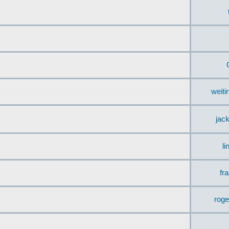
weit
jac
li
fr
rog