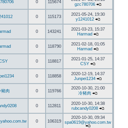
780706
0
115674
gzc780706
2021-05-24, 19:30
241012
0
115173
y1241012
2021-03-23, 15:37
armad
0
143241
Harmad
2021-02-18, 01:05
armad
0
118790
Harmad
2021-01-25, 14:37
CSY
0
118817
CSY
2020-12-19, 14:37
pei1234
0
118858
Junpei1234
2020-10-30, 21:00
冷豬肉
0
119766
冷豬肉
2020-10-30, 14:38
andy0208
0
112811
rubcandy0208
2020-10-30, 09:34
yahoo.com.tw
0
106319
spa0619@yahoo.com.tw