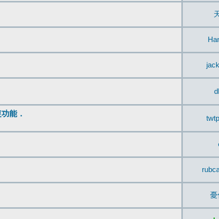
Ha
jac
d
復功能．
twt
rubc
憂