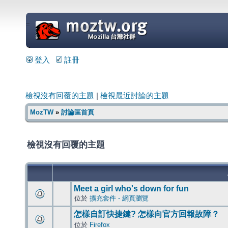
=
登入
註冊
檢視沒有回覆的主題
|
檢視最近討論的主題
MozTW
»
討論區首頁
檢視沒有回覆的主題
Meet a girl who's down for fun
位於
擴充套件 - 網頁瀏覽
怎樣自訂快捷鍵? 怎樣向官方回報故障？
位於
Firefox