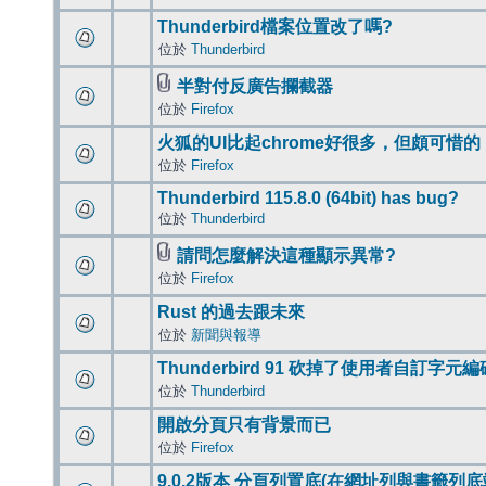
Thunderbird檔案位置改了嗎?
位於
Thunderbird
半對付反廣告攔截器
位於
Firefox
火狐的UI比起chrome好很多，但頗可惜的
位於
Firefox
Thunderbird 115.8.0 (64bit) has bug?
位於
Thunderbird
請問怎麼解決這種顯示異常?
位於
Firefox
Rust 的過去跟未來
位於
新聞與報導
Thunderbird 91 砍掉了使用者自訂字元
位於
Thunderbird
開啟分頁只有背景而已
位於
Firefox
9.0.2版本 分頁列置底(在網址列與書籤列底