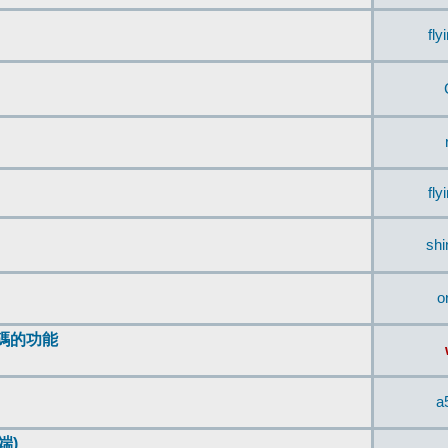
fly
fly
sh
o
編碼的功能
a
端)