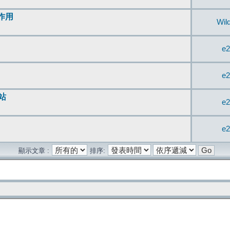
無作用
Wil
e2
e2
站
e2
e2
顯示文章 :
排序: