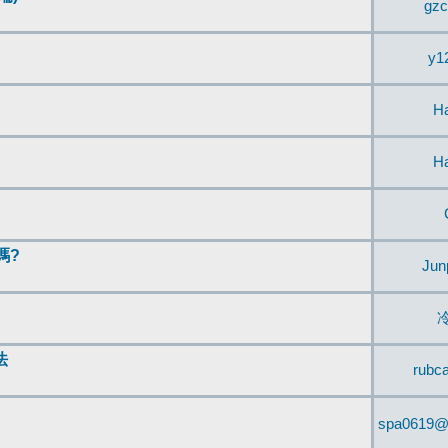
gzc
y1
H
H
嗎?
Jun
法
rubc
spa0619@