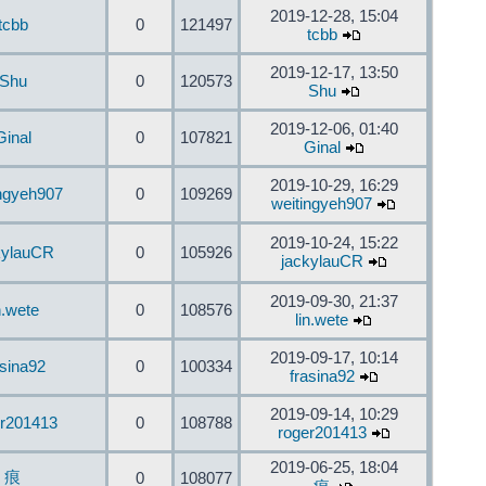
2019-12-28, 15:04
tcbb
0
121497
tcbb
2019-12-17, 13:50
Shu
0
120573
Shu
2019-12-06, 01:40
Ginal
0
107821
Ginal
2019-10-29, 16:29
ingyeh907
0
109269
weitingyeh907
2019-10-24, 15:22
kylauCR
0
105926
jackylauCR
2019-09-30, 21:37
n.wete
0
108576
lin.wete
2019-09-17, 10:14
asina92
0
100334
frasina92
2019-09-14, 10:29
er201413
0
108788
roger201413
2019-06-25, 18:04
痕
0
108077