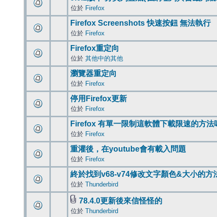
位於
Firefox
Firefox Screenshots 快速按鈕 無法執行
位於
Firefox
Firefox重定向
位於
其他中的其他
瀏覽器重定向
位於
Firefox
停用Firefox更新
位於
Firefox
Firefox 有單一限制這軟體下載限速的方法
位於
Firefox
重灌後，在youtube會有載入問題
位於
Firefox
終於找到v68-v74修改文字顏色&大小的方
位於
Thunderbird
78.4.0更新後來信怪怪的
位於
Thunderbird