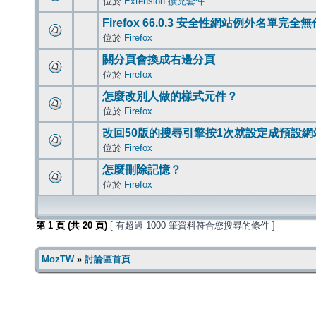
位於
Extension 擴充套件
Firefox 66.0.3 安全性網站例外名單完全
位於
Firefox
關分頁會換成右邊分頁
位於
Firefox
怎麼改別人做的樣式元件？
位於
Firefox
改回50版的搜尋引擎按1次就設定成預設網
位於
Firefox
怎麼刪除記憶？
位於
Firefox
第
1
頁 (共
20
頁)
[ 有超過 1000 筆資料符合您搜尋的條件 ]
MozTW
»
討論區首頁