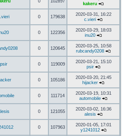
akeru
0
102897
kakeru
2020-03-31, 16:22
.vieri
0
179638
c.vieri
2020-03-29, 18:03
inu20
0
122356
inu20
2020-03-25, 10:58
andy0208
0
120645
rubcandy0208
2020-03-21, 15:10
psir
0
119009
psir
2020-03-20, 21:45
jacker
0
105186
hijacker
2020-03-19, 10:31
omobile
0
111714
automobile
2020-03-02, 16:36
lesis
0
121055
alesis
2020-01-05, 17:01
241012
0
107963
y1241012