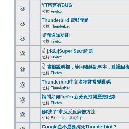
YT留言有BUG
位於
Firefox
Thunderbird 電郵問題
位於
Thunderbird
桌面通知功能
位於
Firefox
[求助]Super Start問題
位於
Firefox
書籤說明欄，等同聯絡記事本，建議回
位於
Firefox
Thunderbird中文名稱常常變亂碼
位於
Thunderbird
請問如何firefox新分頁打開歷史記錄
位於
Firefox
[解決了]求反反反廣告方法...
位於
Extension 擴充套件
Google是不是要搞死Thunderbird？