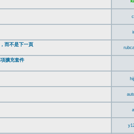
k
c
頂，而不是下一頁
rubc
辨事項擴充套件
hi
aut
a
y1