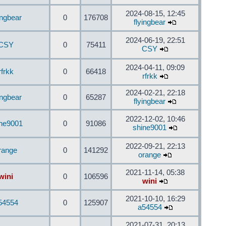
2024-08-15, 12:45
ingbear
0
176708
flyingbear
2024-06-19, 22:51
CSY
0
75411
CSY
2024-04-11, 09:09
rfrkk
0
66418
rfrkk
2024-02-21, 22:18
ingbear
0
65287
flyingbear
2022-12-02, 10:46
ine9001
0
91086
shine9001
2022-09-21, 22:13
range
0
141292
orange
2021-11-14, 05:38
wini
0
106596
wini
2021-10-10, 16:29
54554
0
125907
a54554
2021-07-31, 20:13