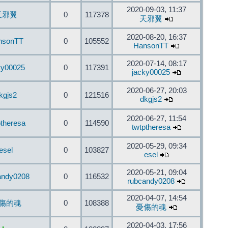
2020-09-03, 11:37
天邪翼
0
117378
天邪翼
2020-08-20, 16:37
nsonTT
0
105552
HansonTT
2020-07-14, 08:17
ky00025
0
117391
jacky00025
2020-06-27, 20:03
kgjs2
0
121516
dkgjs2
2020-06-27, 11:54
ptheresa
0
114590
twtptheresa
2020-05-29, 09:34
esel
0
103827
esel
2020-05-21, 09:04
andy0208
0
116532
rubcandy0208
2020-04-07, 14:54
傷的魂
0
108388
憂傷的魂
2020-04-03, 17:56