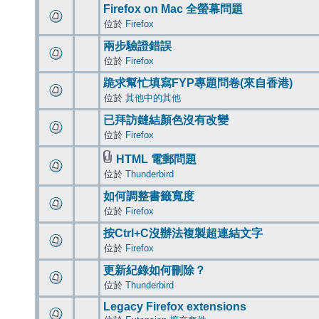
Firefox on Mac 全螢幕問題
位於
Firefox
兩步驗證錯誤
位於
Firefox
跪求幫忙填寫FYP專題問卷(來自香港)
位於
其他中的其他
已拜訪鏈結顏色沒有改變
位於
Firefox
HTML 電郵問題
位於
Thunderbird
如何調整書籤寬度
位於
Firefox
按Ctrl+C沒辦法複製超連結文字
位於
Firefox
更新紀錄如何刪除？
位於
Thunderbird
Legacy Firefox extensions