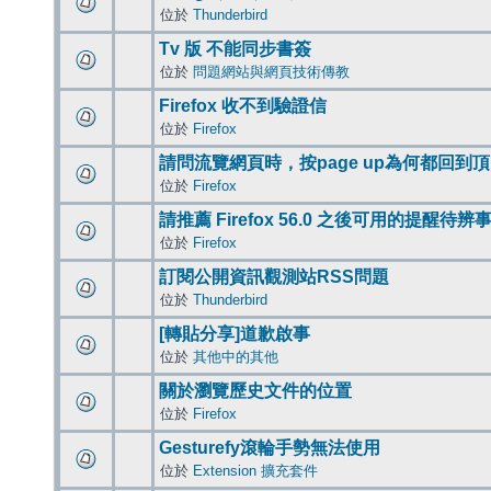
位於
Thunderbird
Tv 版 不能同步書簽
位於
問題網站與網頁技術傳教
Firefox 收不到驗證信
位於
Firefox
請問流覽網頁時，按page up為何都回到
位於
Firefox
請推薦 Firefox 56.0 之後可用的提醒待
位於
Firefox
訂閱公開資訊觀測站RSS問題
位於
Thunderbird
[轉貼分享]道歉啟事
位於
其他中的其他
關於瀏覽歷史文件的位置
位於
Firefox
Gesturefy滾輪手勢無法使用
位於
Extension 擴充套件