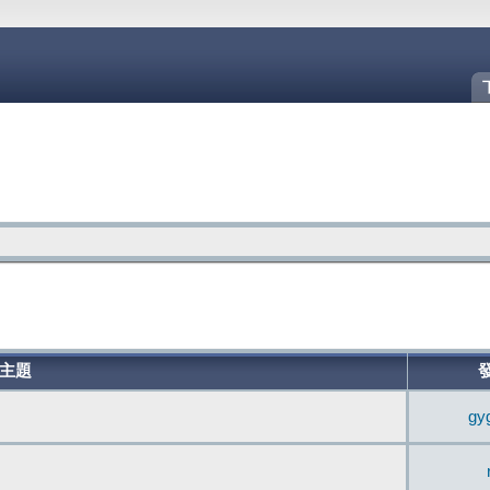
主題
gy