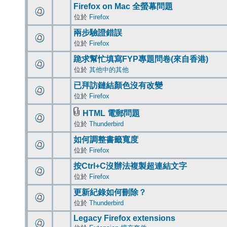
Firefox on Mac 全螢幕問題
位於
Firefox
兩步驗證錯誤
位於
Firefox
跪求幫忙填寫FYP專題問卷(來自香港)
位於
其他中的其他
已拜訪鏈結顏色沒有改變
位於
Firefox
HTML 電郵問題
位於
Thunderbird
如何調整書籤寬度
位於
Firefox
按Ctrl+C沒辦法複製超連結文字
位於
Firefox
更新紀錄如何刪除？
位於
Thunderbird
Legacy Firefox extensions