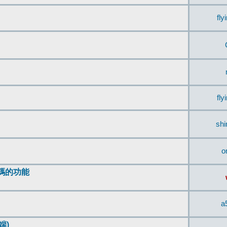
fly
fly
sh
o
編碼的功能
a
端)