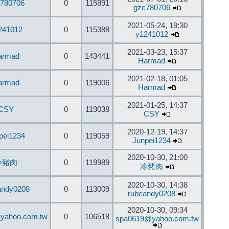
780706
0
115891
gzc780706
2021-05-24, 19:30
241012
0
115388
y1241012
2021-03-23, 15:37
armad
0
143441
Harmad
2021-02-18, 01:05
armad
0
119006
Harmad
2021-01-25, 14:37
CSY
0
119038
CSY
2020-12-19, 14:37
pei1234
0
119059
Junpei1234
2020-10-30, 21:00
冷豬肉
0
119989
冷豬肉
2020-10-30, 14:38
andy0208
0
113009
rubcandy0208
2020-10-30, 09:34
yahoo.com.tw
0
106518
spa0619@yahoo.com.tw