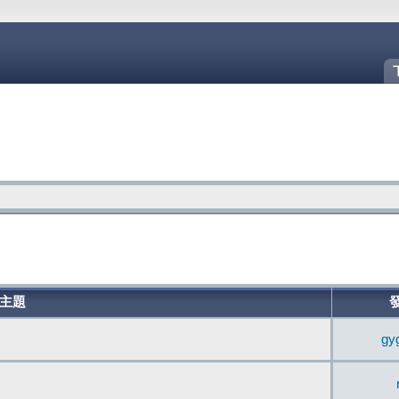
主題
gy