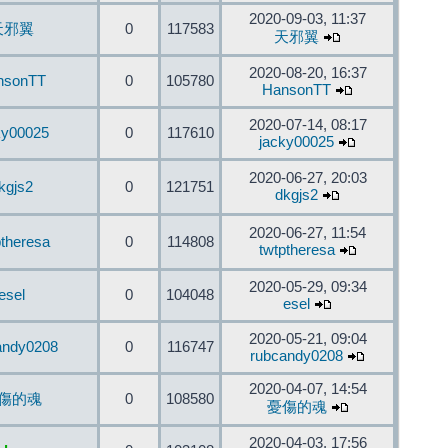
2020-09-03, 11:37
天邪翼
0
117583
天邪翼
2020-08-20, 16:37
nsonTT
0
105780
HansonTT
2020-07-14, 08:17
ky00025
0
117610
jacky00025
2020-06-27, 20:03
kgjs2
0
121751
dkgjs2
2020-06-27, 11:54
ptheresa
0
114808
twtptheresa
2020-05-29, 09:34
esel
0
104048
esel
2020-05-21, 09:04
andy0208
0
116747
rubcandy0208
2020-04-07, 14:54
傷的魂
0
108580
憂傷的魂
2020-04-03, 17:56