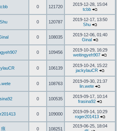
2019-12-28, 15:04
tcbb
0
121720
tcbb
2019-12-17, 13:50
Shu
0
120787
Shu
2019-12-06, 01:40
Ginal
0
108035
Ginal
2019-10-29, 16:29
ingyeh907
0
109456
weitingyeh907
2019-10-24, 15:22
kylauCR
0
106139
jackylauCR
2019-09-30, 21:37
n.wete
0
108763
lin.wete
2019-09-17, 10:14
asina92
0
100535
frasina92
2019-09-14, 10:29
er201413
0
109000
roger201413
2019-06-25, 18:04
痕
0
108251