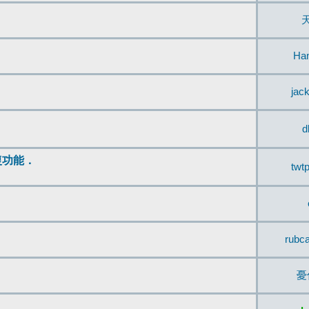
Ha
jac
d
復功能．
twt
rubc
憂