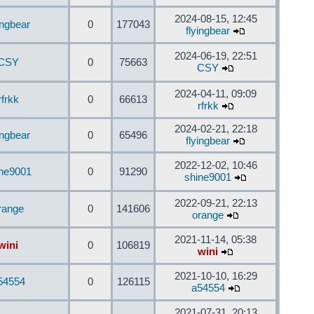
2024-08-15, 12:45
ingbear
0
177043
flyingbear
2024-06-19, 22:51
CSY
0
75663
CSY
2024-04-11, 09:09
rfrkk
0
66613
rfrkk
2024-02-21, 22:18
ingbear
0
65496
flyingbear
2022-12-02, 10:46
ine9001
0
91290
shine9001
2022-09-21, 22:13
range
0
141606
orange
2021-11-14, 05:38
wini
0
106819
wini
2021-10-10, 16:29
54554
0
126115
a54554
2021-07-31, 20:13