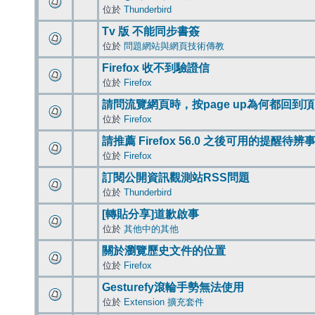
位於
Thunderbird
Tv 版 不能同步書簽
位於
問題網站與網頁技術傳教
Firefox 收不到驗證信
位於
Firefox
請問流覽網頁時，按page up為何都回到
位於
Firefox
請推薦 Firefox 56.0 之後可用的提醒待
位於
Firefox
訂閱公開資訊觀測站RSS問題
位於
Thunderbird
[轉貼分享]道歉啟事
位於
其他中的其他
關於瀏覽歷史文件的位置
位於
Firefox
Gesturefy滾輪手勢無法使用
位於
Extension 擴充套件