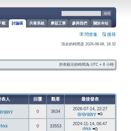
下載
討論區
共筆系統
摩茲工寮
參與我們
關於本站
問答集
搜尋
現在的時間是 2026-08-08, 18:32
所有顯示的時間為 UTC + 8 小時
發表人
回覆
觀看
最後發表
2026-07-14, 22:27
gyggyy
0
3634
gygyggyy
2024-11-14, 06:47
rfrkk
0
33553
rfrkk