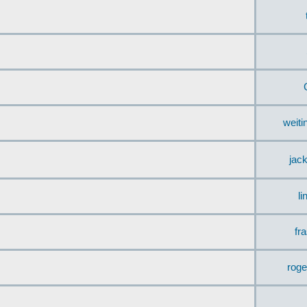
weit
jac
li
fr
rog