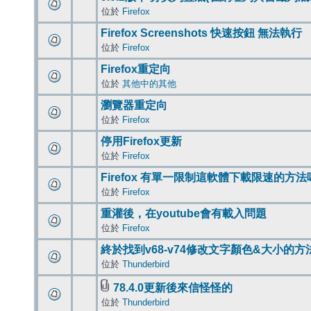
位於
Firefox
Firefox Screenshots 快速按鈕 無法執行
位於
Firefox
Firefox重定向
位於
其他中的其他
瀏覽器重定向
位於
Firefox
停用Firefox更新
位於
Firefox
Firefox 有單一限制這軟體下載限速的方法
位於
Firefox
重灌後，在youtube會有載入問題
位於
Firefox
終於找到v68-v74修改文字顏色&大小的方
位於
Thunderbird
78.4.0更新後來信怪怪的
位於
Thunderbird