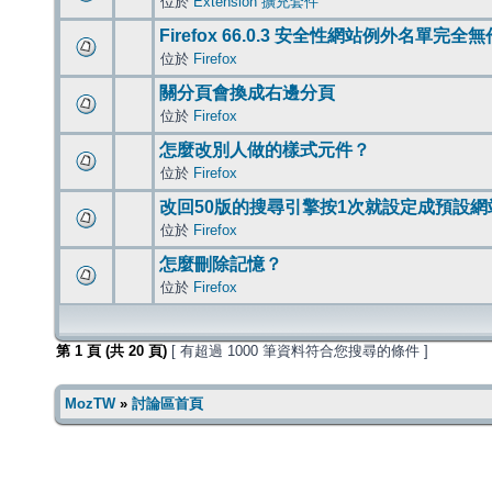
位於
Extension 擴充套件
Firefox 66.0.3 安全性網站例外名單完全
位於
Firefox
關分頁會換成右邊分頁
位於
Firefox
怎麼改別人做的樣式元件？
位於
Firefox
改回50版的搜尋引擎按1次就設定成預設網
位於
Firefox
怎麼刪除記憶？
位於
Firefox
第
1
頁 (共
20
頁)
[ 有超過 1000 筆資料符合您搜尋的條件 ]
MozTW
»
討論區首頁