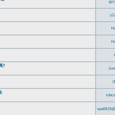
gzc
y1
H
H
嗎?
Jun
法
rubc
spa0619@