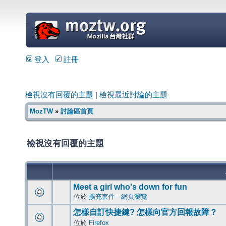
=
登入
註冊
檢視沒有回覆的主題
|
檢視最近討論的主題
MozTW
»
討論區首頁
檢視沒有回覆的主題
Meet a girl who's down for fun
位於
擴充套件 - 網頁瀏覽
怎樣自訂快捷鍵? 怎樣向官方回報故障？
位於
Firefox