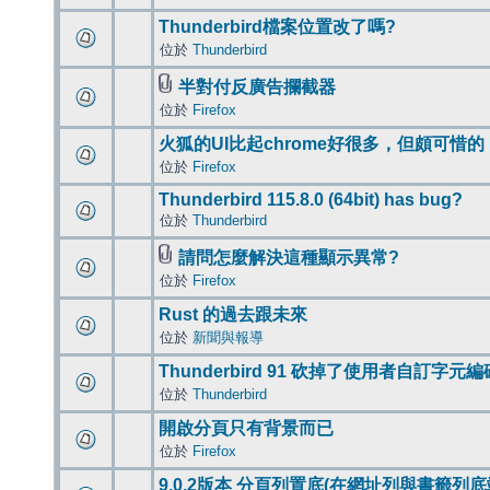
Thunderbird檔案位置改了嗎?
位於
Thunderbird
半對付反廣告攔截器
位於
Firefox
火狐的UI比起chrome好很多，但頗可惜的
位於
Firefox
Thunderbird 115.8.0 (64bit) has bug?
位於
Thunderbird
請問怎麼解決這種顯示異常?
位於
Firefox
Rust 的過去跟未來
位於
新聞與報導
Thunderbird 91 砍掉了使用者自訂字元
位於
Thunderbird
開啟分頁只有背景而已
位於
Firefox
9.0.2版本 分頁列置底(在網址列與書籤列底