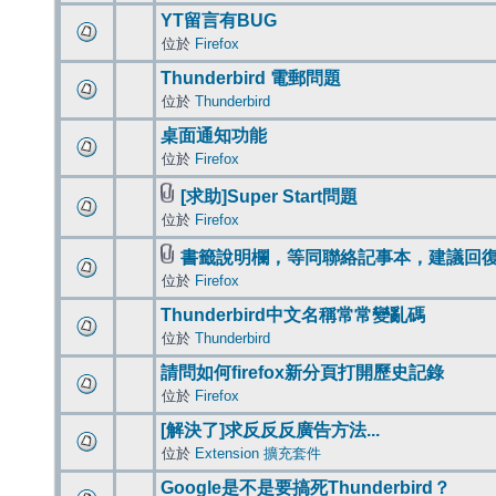
YT留言有BUG
位於
Firefox
Thunderbird 電郵問題
位於
Thunderbird
桌面通知功能
位於
Firefox
[求助]Super Start問題
位於
Firefox
書籤說明欄，等同聯絡記事本，建議回
位於
Firefox
Thunderbird中文名稱常常變亂碼
位於
Thunderbird
請問如何firefox新分頁打開歷史記錄
位於
Firefox
[解決了]求反反反廣告方法...
位於
Extension 擴充套件
Google是不是要搞死Thunderbird？