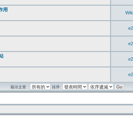
無作用
Wil
e2
e2
站
e2
e2
顯示文章 :
排序: