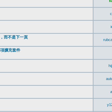
k
c
頂，而不是下一頁
rubc
辨事項擴充套件
hi
aut
a
y1