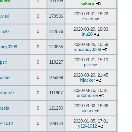
akeru
0
103108
kakeru
2020-03-31, 16:22
.vieri
0
179936
c.vieri
2020-03-29, 18:03
inu20
0
122576
inu20
2020-03-25, 10:58
andy0208
0
120855
rubcandy0208
2020-03-21, 15:10
psir
0
119227
psir
2020-03-20, 21:45
jacker
0
105398
hijacker
2020-03-19, 10:31
omobile
0
111907
automobile
2020-03-02, 16:36
lesis
0
121280
alesis
2020-01-05, 17:01
241012
0
108154
y1241012