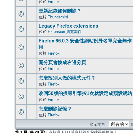
位於
Firefox
更新紀錄如何刪除？
位於
Thunderbird
Legacy Firefox extensions
位於
Extension 擴充套件
Firefox 66.0.3 安全性網站例外名單完全無作
用
位於
Firefox
關分頁會換成右邊分頁
位於
Firefox
怎麼改別人做的樣式元件？
位於
Firefox
改回50版的搜尋引擎按1次就設定成預設網站
位於
Firefox
怎麼刪除記憶？
位於
Firefox
顯示文章 :
第
1
頁 (共
20
頁)
[ 有超過 1000 筆資料符合您搜尋的條件 ]