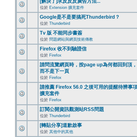
[解決了]求反反反廣告方法...
位於
Extension 擴充套件
Google是不是要搞死Thunderbird？
位於
Thunderbird
Tv 版 不能同步書簽
位於
問題網站與網頁技術傳教
Firefox 收不到驗證信
位於
Firefox
請問流覽網頁時，按page up為何都回到頂，
而不是下一頁
位於
Firefox
請推薦 Firefox 56.0 之後可用的提醒待辨事
擴充套件
位於
Firefox
訂閱公開資訊觀測站RSS問題
位於
Thunderbird
[轉貼分享]道歉啟事
位於
其他中的其他