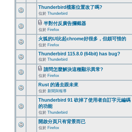
Thunderbird檔案位置改了嗎?
位於
Thunderbird
半對付反廣告攔截器
位於
Firefox
火狐的UI比起chrome好很多，但頗可惜的
位於
Firefox
Thunderbird 115.8.0 (64bit) has bug?
位於
Thunderbird
請問怎麼解決這種顯示異常?
位於
Firefox
Rust 的過去跟未來
位於
新聞與報導
Thunderbird 91 砍掉了使用者自訂字元編碼
的功能
位於
Thunderbird
開啟分頁只有背景而已
位於
Firefox