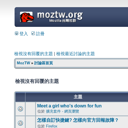
=
登入
註冊
檢視沒有回覆的主題
|
檢視最近討論的主題
MozTW
»
討論區首頁
檢視沒有回覆的主題
主題
Meet a girl who's down for fun
位於
擴充套件 - 網頁瀏覽
怎樣自訂快捷鍵? 怎樣向官方回報故障？
位於
Firefox