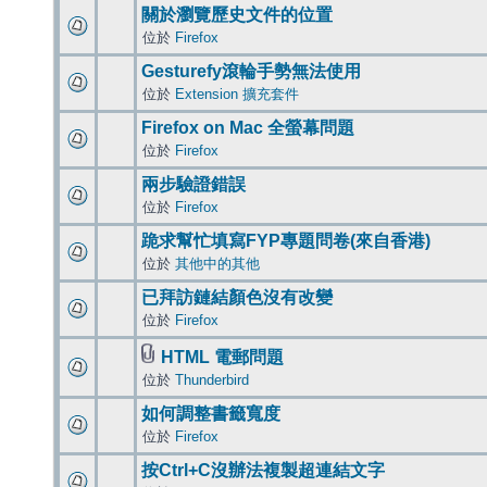
關於瀏覽歷史文件的位置
位於
Firefox
Gesturefy滾輪手勢無法使用
位於
Extension 擴充套件
Firefox on Mac 全螢幕問題
位於
Firefox
兩步驗證錯誤
位於
Firefox
跪求幫忙填寫FYP專題問卷(來自香港)
位於
其他中的其他
已拜訪鏈結顏色沒有改變
位於
Firefox
HTML 電郵問題
位於
Thunderbird
如何調整書籤寬度
位於
Firefox
按Ctrl+C沒辦法複製超連結文字