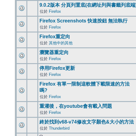
9.0.2版本 分頁列置底(在網址列與書籤列底端
位於
Firefox
Firefox Screenshots 快速按鈕 無法執行
位於
Firefox
Firefox重定向
位於
其他中的其他
瀏覽器重定向
位於
Firefox
停用Firefox更新
位於
Firefox
Firefox 有單一限制這軟體下載限速的方法
嗎?
位於
Firefox
重灌後，在youtube會有載入問題
位於
Firefox
終於找到v68-v74修改文字顏色&大小的方法
位於
Thunderbird