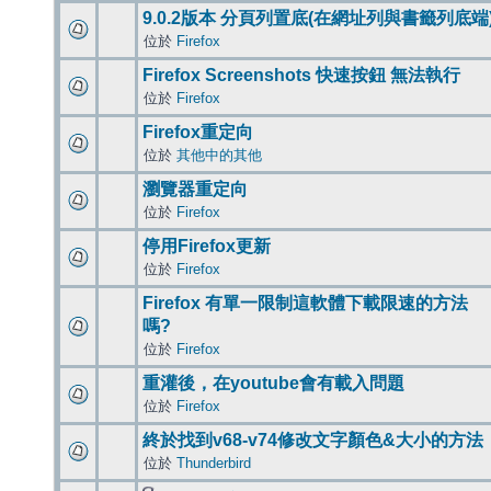
9.0.2版本 分頁列置底(在網址列與書籤列底端
位於
Firefox
Firefox Screenshots 快速按鈕 無法執行
位於
Firefox
Firefox重定向
位於
其他中的其他
瀏覽器重定向
位於
Firefox
停用Firefox更新
位於
Firefox
Firefox 有單一限制這軟體下載限速的方法
嗎?
位於
Firefox
重灌後，在youtube會有載入問題
位於
Firefox
終於找到v68-v74修改文字顏色&大小的方法
位於
Thunderbird