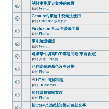
關於瀏覽歷史文件的位置
位於
Firefox
Gesturefy滾輪手勢無法使用
位於
Extension 擴充套件
Firefox on Mac 全螢幕問題
位於
Firefox
兩步驗證錯誤
位於
Firefox
跪求幫忙填寫FYP專題問卷(來自香港)
位於
其他中的其他
已拜訪鏈結顏色沒有改變
位於
Firefox
HTML 電郵問題
位於
Thunderbird
如何調整書籤寬度
位於
Firefox
按Ctrl+C沒辦法複製超連結文字