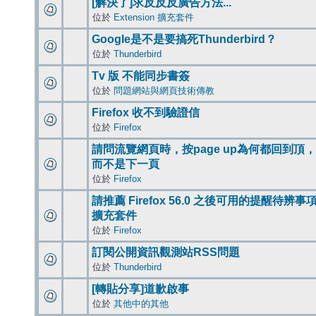
[解決了]求反反反廣告方法...
位於
Extension 擴充套件
Google是不是要搞死Thunderbird？
位於
Thunderbird
Tv 版 不能同步書簽
位於
問題網站與網頁技術傳教
Firefox 收不到驗證信
位於
Firefox
請問流覽網頁時，按page up為何都回到頂，
而不是下一頁
位於
Firefox
請推薦 Firefox 56.0 之後可用的提醒待辨事
擴充套件
位於
Firefox
訂閱公開資訊觀測站RSS問題
位於
Thunderbird
[轉貼分享]道歉啟事
位於
其他中的其他