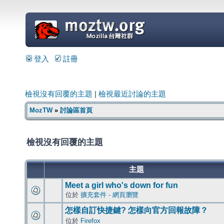
=
登入
註冊
檢視沒有回覆的主題
|
檢視最近討論的主題
MozTW
»
討論區首頁
檢視沒有回覆的主題
主題
Meet a girl who's down for fun
位於
擴充套件 - 網頁瀏覽
怎樣自訂快捷鍵? 怎樣向官方回報故障？
位於
Firefox