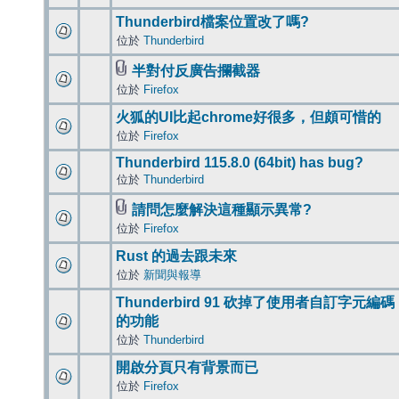
Thunderbird檔案位置改了嗎?
位於
Thunderbird
半對付反廣告攔截器
位於
Firefox
火狐的UI比起chrome好很多，但頗可惜的
位於
Firefox
Thunderbird 115.8.0 (64bit) has bug?
位於
Thunderbird
請問怎麼解決這種顯示異常?
位於
Firefox
Rust 的過去跟未來
位於
新聞與報導
Thunderbird 91 砍掉了使用者自訂字元編碼
的功能
位於
Thunderbird
開啟分頁只有背景而已
位於
Firefox