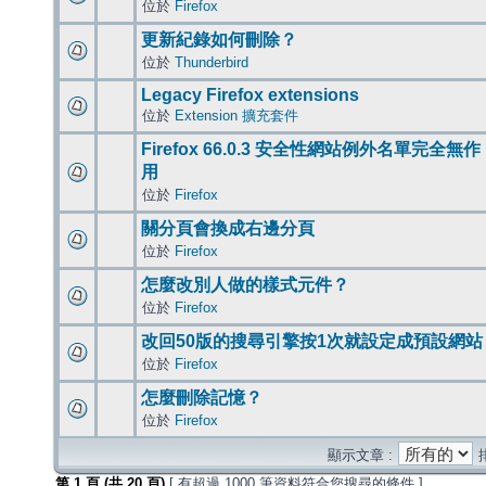
位於
Firefox
更新紀錄如何刪除？
位於
Thunderbird
Legacy Firefox extensions
位於
Extension 擴充套件
Firefox 66.0.3 安全性網站例外名單完全無作
用
位於
Firefox
關分頁會換成右邊分頁
位於
Firefox
怎麼改別人做的樣式元件？
位於
Firefox
改回50版的搜尋引擎按1次就設定成預設網站
位於
Firefox
怎麼刪除記憶？
位於
Firefox
顯示文章 :
第
1
頁 (共
20
頁)
[ 有超過 1000 筆資料符合您搜尋的條件 ]