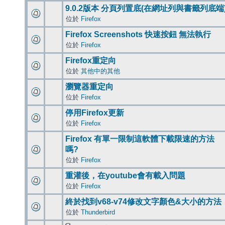
9.0.2版本 分頁列置底(在網址列與書籤列底端
位於
Firefox
Firefox Screenshots 快速按鈕 無法執行
位於
Firefox
Firefox重定向
位於
其他中的其他
瀏覽器重定向
位於
Firefox
停用Firefox更新
位於
Firefox
Firefox 有單一限制這軟體下載限速的方法
嗎?
位於
Firefox
重灌後，在youtube會有載入問題
位於
Firefox
終於找到v68-v74修改文字顏色&大小的方法
位於
Thunderbird