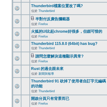
Thunderbird檔案位置改了嗎?
位於
Thunderbird
半對付反廣告攔截器
位於
Firefox
火狐的UI比起chrome好很多，但頗可惜的
位於
Firefox
Thunderbird 115.8.0 (64bit) has bug?
位於
Thunderbird
請問怎麼解決這種顯示異常?
位於
Firefox
Rust 的過去跟未來
位於
新聞與報導
Thunderbird 91 砍掉了使用者自訂字元編碼
的功能
位於
Thunderbird
開啟分頁只有背景而已
位於
Firefox