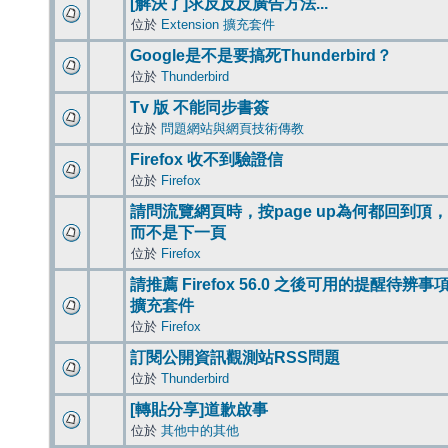
[解決了]求反反反廣告方法...
位於
Extension 擴充套件
Google是不是要搞死Thunderbird？
位於
Thunderbird
Tv 版 不能同步書簽
位於
問題網站與網頁技術傳教
Firefox 收不到驗證信
位於
Firefox
請問流覽網頁時，按page up為何都回到頂，
而不是下一頁
位於
Firefox
請推薦 Firefox 56.0 之後可用的提醒待辨事
擴充套件
位於
Firefox
訂閱公開資訊觀測站RSS問題
位於
Thunderbird
[轉貼分享]道歉啟事
位於
其他中的其他