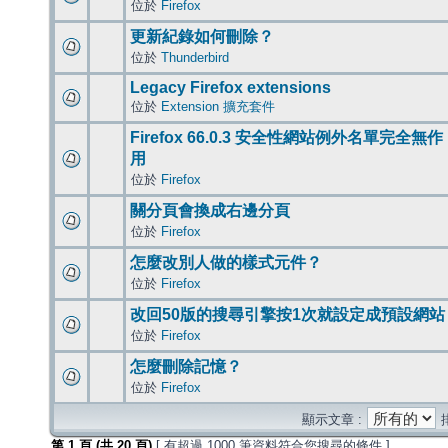
位於
Firefox
更新紀錄如何刪除？
位於
Thunderbird
Legacy Firefox extensions
位於
Extension 擴充套件
Firefox 66.0.3 安全性網站例外名單完全無作
用
位於
Firefox
關分頁會換成右邊分頁
位於
Firefox
怎麼改別人做的樣式元件？
位於
Firefox
改回50版的搜尋引擎按1次就設定成預設網站
位於
Firefox
怎麼刪除記憶？
位於
Firefox
顯示文章 :
第
1
頁 (共
20
頁)
[ 有超過 1000 筆資料符合您搜尋的條件 ]