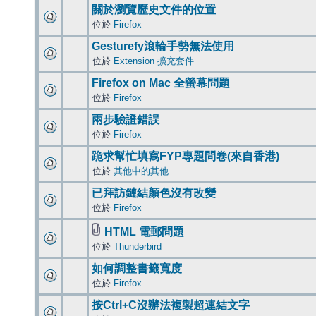
關於瀏覽歷史文件的位置
位於
Firefox
Gesturefy滾輪手勢無法使用
位於
Extension 擴充套件
Firefox on Mac 全螢幕問題
位於
Firefox
兩步驗證錯誤
位於
Firefox
跪求幫忙填寫FYP專題問卷(來自香港)
位於
其他中的其他
已拜訪鏈結顏色沒有改變
位於
Firefox
HTML 電郵問題
位於
Thunderbird
如何調整書籤寬度
位於
Firefox
按Ctrl+C沒辦法複製超連結文字