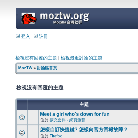
=
登入
註冊
檢視沒有回覆的主題
|
檢視最近討論的主題
MozTW
»
討論區首頁
檢視沒有回覆的主題
主題
Meet a girl who's down for fun
位於
擴充套件 - 網頁瀏覽
怎樣自訂快捷鍵? 怎樣向官方回報故障？
位於
Firefox