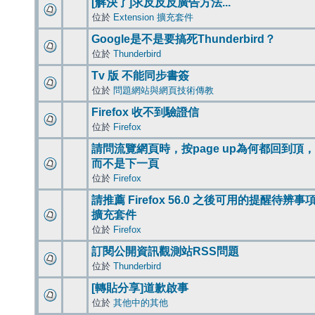
[解決了]求反反反廣告方法...
位於
Extension 擴充套件
Google是不是要搞死Thunderbird？
位於
Thunderbird
Tv 版 不能同步書簽
位於
問題網站與網頁技術傳教
Firefox 收不到驗證信
位於
Firefox
請問流覽網頁時，按page up為何都回到頂，
而不是下一頁
位於
Firefox
請推薦 Firefox 56.0 之後可用的提醒待辨事
擴充套件
位於
Firefox
訂閱公開資訊觀測站RSS問題
位於
Thunderbird
[轉貼分享]道歉啟事
位於
其他中的其他