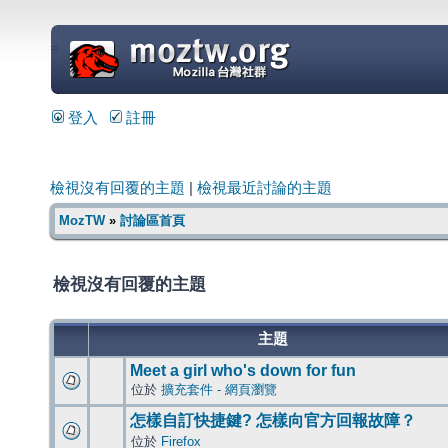
=
登入
註冊
檢視沒有回覆的主題
|
檢視最近討論的主題
MozTW
»
討論區首頁
檢視沒有回覆的主題
主題
Meet a girl who's down for fun
位於
擴充套件 - 網頁瀏覽
怎樣自訂快捷鍵? 怎樣向官方回報故障？
位於
Firefox