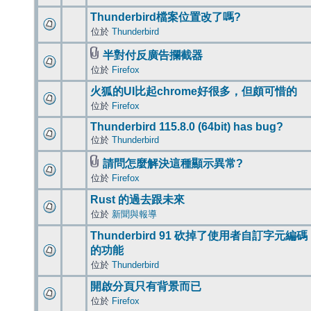
Thunderbird檔案位置改了嗎?
位於
Thunderbird
半對付反廣告攔截器
位於
Firefox
火狐的UI比起chrome好很多，但頗可惜的
位於
Firefox
Thunderbird 115.8.0 (64bit) has bug?
位於
Thunderbird
請問怎麼解決這種顯示異常?
位於
Firefox
Rust 的過去跟未來
位於
新聞與報導
Thunderbird 91 砍掉了使用者自訂字元編碼
的功能
位於
Thunderbird
開啟分頁只有背景而已
位於
Firefox