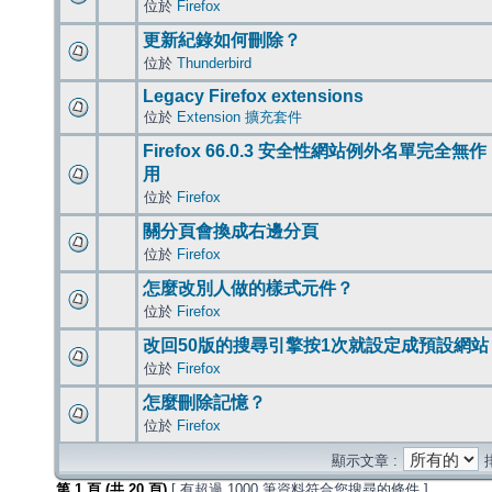
位於
Firefox
更新紀錄如何刪除？
位於
Thunderbird
Legacy Firefox extensions
位於
Extension 擴充套件
Firefox 66.0.3 安全性網站例外名單完全無作
用
位於
Firefox
關分頁會換成右邊分頁
位於
Firefox
怎麼改別人做的樣式元件？
位於
Firefox
改回50版的搜尋引擎按1次就設定成預設網站
位於
Firefox
怎麼刪除記憶？
位於
Firefox
顯示文章 :
第
1
頁 (共
20
頁)
[ 有超過 1000 筆資料符合您搜尋的條件 ]