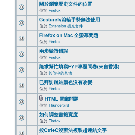
關於瀏覽歷史文件的位置
位於
Firefox
Gesturefy滾輪手勢無法使用
位於
Extension 擴充套件
Firefox on Mac 全螢幕問題
位於
Firefox
兩步驗證錯誤
位於
Firefox
跪求幫忙填寫FYP專題問卷(來自香港)
位於
其他中的其他
已拜訪鏈結顏色沒有改變
位於
Firefox
HTML 電郵問題
位於
Thunderbird
如何調整書籤寬度
位於
Firefox
按Ctrl+C沒辦法複製超連結文字