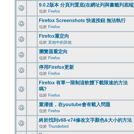
9.0.2版本 分頁列置底(在網址列與書籤列底端
位於
Firefox
Firefox Screenshots 快速按鈕 無法執行
位於
Firefox
Firefox重定向
位於
其他中的其他
瀏覽器重定向
位於
Firefox
停用Firefox更新
位於
Firefox
Firefox 有單一限制這軟體下載限速的方法
嗎?
位於
Firefox
重灌後，在youtube會有載入問題
位於
Firefox
終於找到v68-v74修改文字顏色&大小的方法
位於
Thunderbird