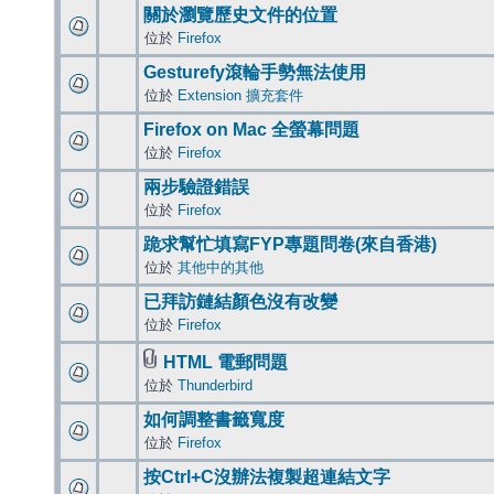
關於瀏覽歷史文件的位置
位於
Firefox
Gesturefy滾輪手勢無法使用
位於
Extension 擴充套件
Firefox on Mac 全螢幕問題
位於
Firefox
兩步驗證錯誤
位於
Firefox
跪求幫忙填寫FYP專題問卷(來自香港)
位於
其他中的其他
已拜訪鏈結顏色沒有改變
位於
Firefox
HTML 電郵問題
位於
Thunderbird
如何調整書籤寬度
位於
Firefox
按Ctrl+C沒辦法複製超連結文字