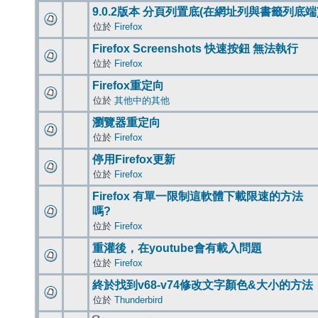
9.0.2版本 分頁列置底(在網址列與書籤列底端
位於
Firefox
Firefox Screenshots 快速按鈕 無法執行
位於
Firefox
Firefox重定向
位於
其他中的其他
瀏覽器重定向
位於
Firefox
停用Firefox更新
位於
Firefox
Firefox 有單一限制這軟體下載限速的方法
嗎?
位於
Firefox
重灌後，在youtube會有載入問題
位於
Firefox
終於找到v68-v74修改文字顏色&大小的方法
位於
Thunderbird