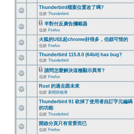
Thunderbird檔案位置改了嗎?
位於
Thunderbird
半對付反廣告攔截器
位於
Firefox
火狐的UI比起chrome好很多，但頗可惜的
位於
Firefox
Thunderbird 115.8.0 (64bit) has bug?
位於
Thunderbird
請問怎麼解決這種顯示異常?
位於
Firefox
Rust 的過去跟未來
位於
新聞與報導
Thunderbird 91 砍掉了使用者自訂字元編碼
的功能
位於
Thunderbird
開啟分頁只有背景而已
位於
Firefox