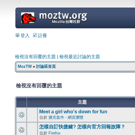
=
登入
註冊
檢視沒有回覆的主題
|
檢視最近討論的主題
MozTW
»
討論區首頁
檢視沒有回覆的主題
主題
Meet a girl who's down for fun
位於
擴充套件 - 網頁瀏覽
怎樣自訂快捷鍵? 怎樣向官方回報故障？
位於
Firefox