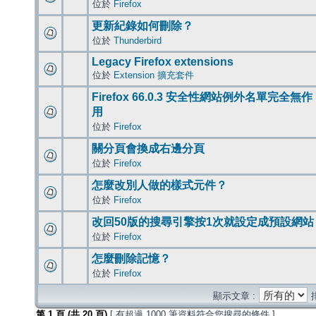
位於
Firefox
更新紀錄如何刪除？
位於
Thunderbird
Legacy Firefox extensions
位於
Extension 擴充套件
Firefox 66.0.3 安全性網站例外名單完全無作
用
位於
Firefox
關分頁會換成右邊分頁
位於
Firefox
怎麼改別人做的樣式元件？
位於
Firefox
改回50版的搜尋引擎按1次就設定成預設網站
位於
Firefox
怎麼刪除記憶？
位於
Firefox
顯示文章 :
第
1
頁 (共
20
頁)
[ 有超過 1000 筆資料符合您搜尋的條件 ]