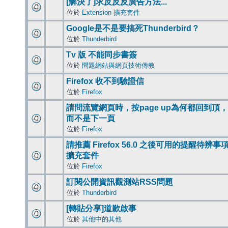
[解決了]求反反反廣告方法...
位於
Extension 擴充套件
Google是不是要搞死Thunderbird？
位於
Thunderbird
Tv 版 不能同步書簽
位於
問題網站與網頁技術傳教
Firefox 收不到驗證信
位於
Firefox
請問流覽網頁時，按page up為何都回到頂，
而不是下一頁
位於
Firefox
請推薦 Firefox 56.0 之後可用的提醒待辨事
擴充套件
位於
Firefox
訂閱公開資訊觀測站RSS問題
位於
Thunderbird
[轉貼分享]道歉啟事
位於
其他中的其他