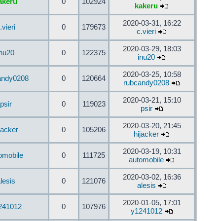
akeru
0
102924
kakeru
2020-03-31, 16:22
.vieri
0
179673
c.vieri
2020-03-29, 18:03
inu20
0
122375
inu20
2020-03-25, 10:58
andy0208
0
120664
rubcandy0208
2020-03-21, 15:10
psir
0
119023
psir
2020-03-20, 21:45
jacker
0
105206
hijacker
2020-03-19, 10:31
omobile
0
111725
automobile
2020-03-02, 16:36
lesis
0
121076
alesis
2020-01-05, 17:01
241012
0
107976
y1241012