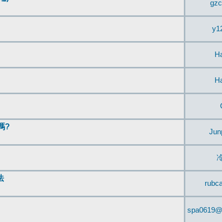
gzc
y1
H
H
嗎?
Jun
法
rubc
spa0619@