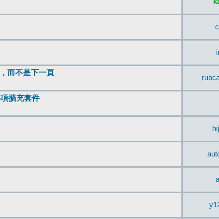
k
c
頂，而不是下一頁
rubc
辨事項擴充套件
hi
aut
a
y1