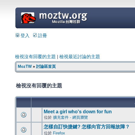
=
登入
註冊
檢視沒有回覆的主題
|
檢視最近討論的主題
MozTW
»
討論區首頁
檢視沒有回覆的主題
Meet a girl who's down for fun
位於
擴充套件 - 網頁瀏覽
怎樣自訂快捷鍵? 怎樣向官方回報故障？
位於
Firefox