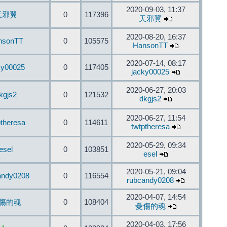
2020-09-03, 11:37
天邪翼
0
117396
天邪翼
2020-08-20, 16:37
nsonTT
0
105575
HansonTT
2020-07-14, 08:17
ky00025
0
117405
jacky00025
2020-06-27, 20:03
kgjs2
0
121532
dkgjs2
2020-06-27, 11:54
ptheresa
0
114611
twtptheresa
2020-05-29, 09:34
esel
0
103851
esel
2020-05-21, 09:04
andy0208
0
116554
rubcandy0208
2020-04-07, 14:54
傷的魂
0
108404
憂傷的魂
2020-04-03, 17:56