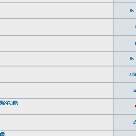
fly
fly
sh
o
編碼的功能
a
端)