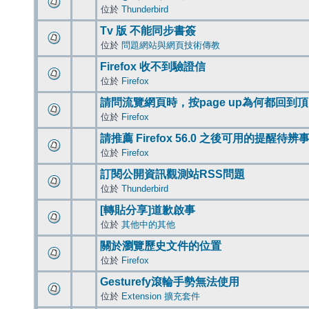
位於
Thunderbird
Tv 版 不能同步書簽
位於
問題網站與網頁技術傳教
Firefox 收不到驗證信
位於
Firefox
請問流覽網頁時，按page up為何都回到
位於
Firefox
請推薦 Firefox 56.0 之後可用的提醒待
位於
Firefox
訂閱公開資訊觀測站RSS問題
位於
Thunderbird
[轉貼分享]道歉啟事
位於
其他中的其他
關於瀏覽歷史文件的位置
位於
Firefox
Gesturefy滾輪手勢無法使用
位於
Extension 擴充套件