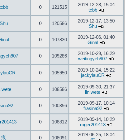
2019-12-28, 15:04
tcbb
0
121515
tcbb
2019-12-17, 13:50
Shu
0
120586
Shu
2019-12-06, 01:40
Ginal
0
107830
Ginal
2019-10-29, 16:29
ingyeh907
0
109286
weitingyeh907
2019-10-24, 15:22
kylauCR
0
105950
jackylauCR
2019-09-30, 21:37
n.wete
0
108586
lin.wete
2019-09-17, 10:14
asina92
0
100356
frasina92
2019-09-14, 10:29
er201413
0
108812
roger201413
2019-06-25, 18:04
痕
0
108091