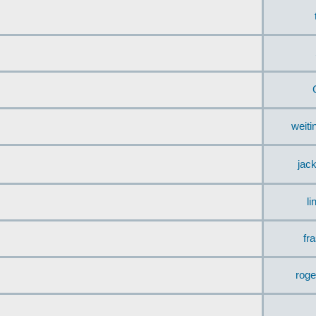
weit
jac
li
fr
rog