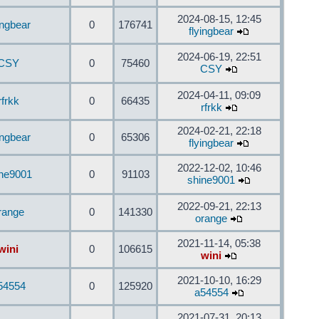
2024-08-15, 12:45
ingbear
0
176741
flyingbear
2024-06-19, 22:51
CSY
0
75460
CSY
2024-04-11, 09:09
rfrkk
0
66435
rfrkk
2024-02-21, 22:18
ingbear
0
65306
flyingbear
2022-12-02, 10:46
ine9001
0
91103
shine9001
2022-09-21, 22:13
range
0
141330
orange
2021-11-14, 05:38
wini
0
106615
wini
2021-10-10, 16:29
54554
0
125920
a54554
2021-07-31, 20:13