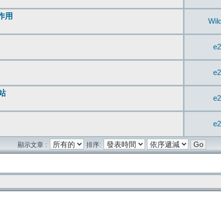
無作用
Wil
e2
e2
站
e2
e2
顯示文章 :
排序: