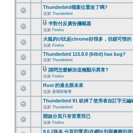
Thunderbird檔案位置改了嗎?
位於
Thunderbird
半對付反廣告攔截器
位於
Firefox
火狐的UI比起chrome好很多，但頗可惜的
位於
Firefox
Thunderbird 115.8.0 (64bit) has bug?
位於
Thunderbird
請問怎麼解決這種顯示異常?
位於
Firefox
Rust 的過去跟未來
位於
新聞與報導
Thunderbird 91 砍掉了使用者自訂字元
位於
Thunderbird
開啟分頁只有背景而已
位於
Firefox
9.0.2版本 分頁列置底(在網址列與書籤列底