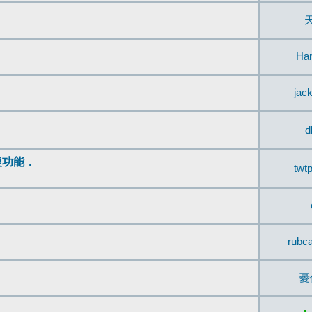
Ha
jac
d
復功能．
twt
rubc
憂