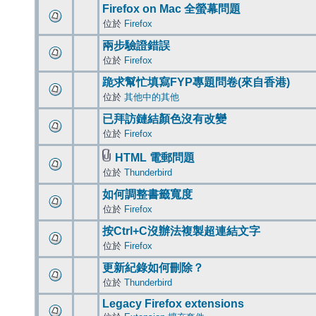
Firefox on Mac 全螢幕問題
位於
Firefox
兩步驗證錯誤
位於
Firefox
跪求幫忙填寫FYP專題問卷(來自香港)
位於
其他中的其他
已拜訪鏈結顏色沒有改變
位於
Firefox
HTML 電郵問題
位於
Thunderbird
如何調整書籤寬度
位於
Firefox
按Ctrl+C沒辦法複製超連結文字
位於
Firefox
更新紀錄如何刪除？
位於
Thunderbird
Legacy Firefox extensions