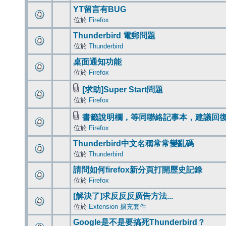
YT留言有BUG
位於
Firefox
Thunderbird 電郵問題
位於
Thunderbird
桌面通知功能
位於
Firefox
[求助]Super Start問題
位於
Firefox
書籤說明欄，等同聯絡記事本，建議回
位於
Firefox
Thunderbird中文名稱常常變亂碼
位於
Thunderbird
請問如何firefox新分頁打開歷史記錄
位於
Firefox
[解決了]求反反反廣告方法...
位於
Extension 擴充套件
Google是不是要搞死Thunderbird？