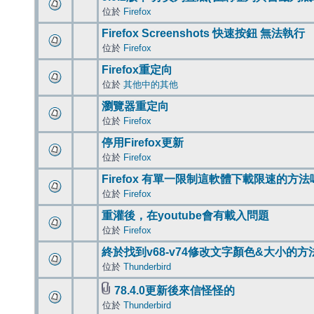
位於
Firefox
Firefox Screenshots 快速按鈕 無法執行
位於
Firefox
Firefox重定向
位於
其他中的其他
瀏覽器重定向
位於
Firefox
停用Firefox更新
位於
Firefox
Firefox 有單一限制這軟體下載限速的方法
位於
Firefox
重灌後，在youtube會有載入問題
位於
Firefox
終於找到v68-v74修改文字顏色&大小的方
位於
Thunderbird
78.4.0更新後來信怪怪的
位於
Thunderbird