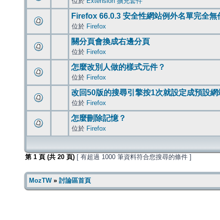
位於
Extension 擴充套件
Firefox 66.0.3 安全性網站例外名單完全
位於
Firefox
關分頁會換成右邊分頁
位於
Firefox
怎麼改別人做的樣式元件？
位於
Firefox
改回50版的搜尋引擎按1次就設定成預設網
位於
Firefox
怎麼刪除記憶？
位於
Firefox
第
1
頁 (共
20
頁)
[ 有超過 1000 筆資料符合您搜尋的條件 ]
MozTW
»
討論區首頁