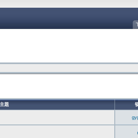
主題
gy