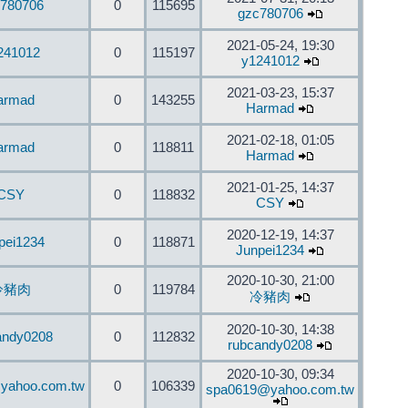
780706
0
115695
gzc780706
2021-05-24, 19:30
241012
0
115197
y1241012
2021-03-23, 15:37
armad
0
143255
Harmad
2021-02-18, 01:05
armad
0
118811
Harmad
2021-01-25, 14:37
CSY
0
118832
CSY
2020-12-19, 14:37
pei1234
0
118871
Junpei1234
2020-10-30, 21:00
冷豬肉
0
119784
冷豬肉
2020-10-30, 14:38
andy0208
0
112832
rubcandy0208
2020-10-30, 09:34
yahoo.com.tw
0
106339
spa0619@yahoo.com.tw