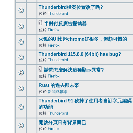
Thunderbird檔案位置改了嗎?
位於
Thunderbird
半對付反廣告攔截器
位於
Firefox
火狐的UI比起chrome好很多，但頗可惜的
位於
Firefox
Thunderbird 115.8.0 (64bit) has bug?
位於
Thunderbird
請問怎麼解決這種顯示異常?
位於
Firefox
Rust 的過去跟未來
位於
新聞與報導
Thunderbird 91 砍掉了使用者自訂字元編碼
的功能
位於
Thunderbird
開啟分頁只有背景而已
位於
Firefox