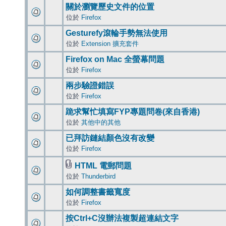
關於瀏覽歷史文件的位置
位於
Firefox
Gesturefy滾輪手勢無法使用
位於
Extension 擴充套件
Firefox on Mac 全螢幕問題
位於
Firefox
兩步驗證錯誤
位於
Firefox
跪求幫忙填寫FYP專題問卷(來自香港)
位於
其他中的其他
已拜訪鏈結顏色沒有改變
位於
Firefox
HTML 電郵問題
位於
Thunderbird
如何調整書籤寬度
位於
Firefox
按Ctrl+C沒辦法複製超連結文字