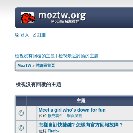
=
登入
註冊
檢視沒有回覆的主題
|
檢視最近討論的主題
MozTW
»
討論區首頁
檢視沒有回覆的主題
主題
Meet a girl who's down for fun
位於
擴充套件 - 網頁瀏覽
怎樣自訂快捷鍵? 怎樣向官方回報故障？
位於
Firefox