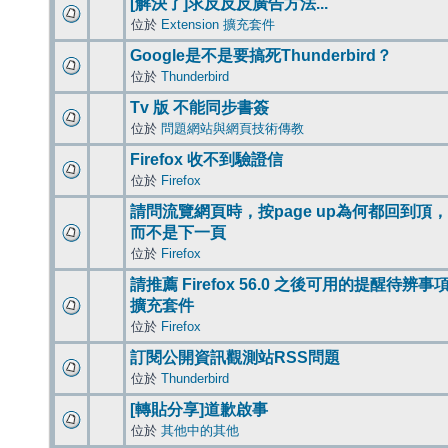
[解決了]求反反反廣告方法...
位於
Extension 擴充套件
Google是不是要搞死Thunderbird？
位於
Thunderbird
Tv 版 不能同步書簽
位於
問題網站與網頁技術傳教
Firefox 收不到驗證信
位於
Firefox
請問流覽網頁時，按page up為何都回到頂，
而不是下一頁
位於
Firefox
請推薦 Firefox 56.0 之後可用的提醒待辨事
擴充套件
位於
Firefox
訂閱公開資訊觀測站RSS問題
位於
Thunderbird
[轉貼分享]道歉啟事
位於
其他中的其他