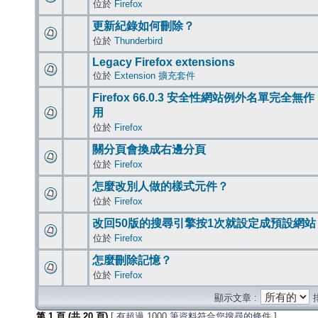
位於
Firefox
更新紀錄如何刪除？
位於
Thunderbird
Legacy Firefox extensions
位於
Extension 擴充套件
Firefox 66.0.3 安全性網站例外名單完全無作
用
位於
Firefox
關分頁會換成右邊分頁
位於
Firefox
怎麼改別人做的樣式元件？
位於
Firefox
改回50版的搜尋引擎按1次就設定成預設網站
位於
Firefox
怎麼刪除記憶？
位於
Firefox
顯示文章 :
第
1
頁 (共
20
頁)
[ 有超過 1000 筆資料符合您搜尋的條件 ]