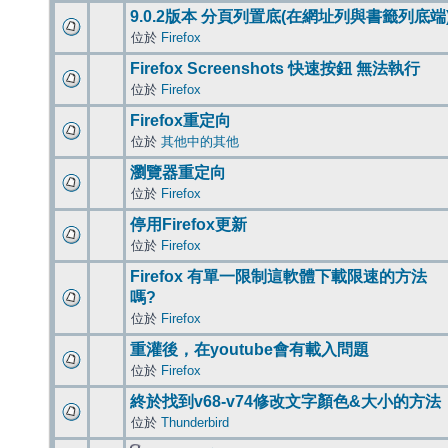
9.0.2版本 分頁列置底(在網址列與書籤列底端
位於
Firefox
Firefox Screenshots 快速按鈕 無法執行
位於
Firefox
Firefox重定向
位於
其他中的其他
瀏覽器重定向
位於
Firefox
停用Firefox更新
位於
Firefox
Firefox 有單一限制這軟體下載限速的方法
嗎?
位於
Firefox
重灌後，在youtube會有載入問題
位於
Firefox
終於找到v68-v74修改文字顏色&大小的方法
位於
Thunderbird