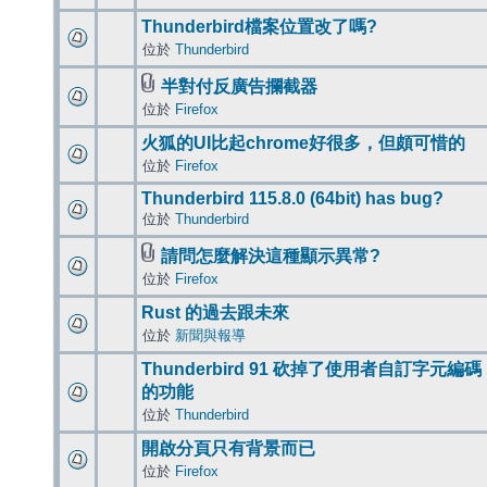
Thunderbird檔案位置改了嗎?
位於
Thunderbird
半對付反廣告攔截器
位於
Firefox
火狐的UI比起chrome好很多，但頗可惜的
位於
Firefox
Thunderbird 115.8.0 (64bit) has bug?
位於
Thunderbird
請問怎麼解決這種顯示異常?
位於
Firefox
Rust 的過去跟未來
位於
新聞與報導
Thunderbird 91 砍掉了使用者自訂字元編碼
的功能
位於
Thunderbird
開啟分頁只有背景而已
位於
Firefox