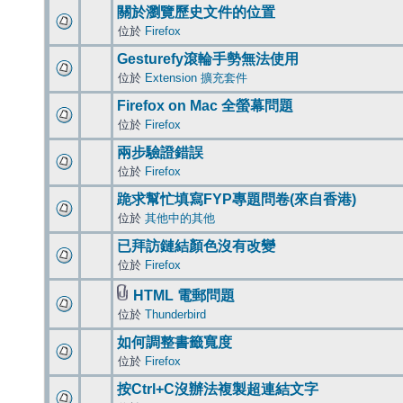
關於瀏覽歷史文件的位置
位於
Firefox
Gesturefy滾輪手勢無法使用
位於
Extension 擴充套件
Firefox on Mac 全螢幕問題
位於
Firefox
兩步驗證錯誤
位於
Firefox
跪求幫忙填寫FYP專題問卷(來自香港)
位於
其他中的其他
已拜訪鏈結顏色沒有改變
位於
Firefox
HTML 電郵問題
位於
Thunderbird
如何調整書籤寬度
位於
Firefox
按Ctrl+C沒辦法複製超連結文字