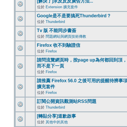
[解決了]求反反反廣告方法...
位於
Extension 擴充套件
Google是不是要搞死Thunderbird？
位於
Thunderbird
Tv 版 不能同步書簽
位於
問題網站與網頁技術傳教
Firefox 收不到驗證信
位於
Firefox
請問流覽網頁時，按page up為何都回到頂，
而不是下一頁
位於
Firefox
請推薦 Firefox 56.0 之後可用的提醒待辨事
擴充套件
位於
Firefox
訂閱公開資訊觀測站RSS問題
位於
Thunderbird
[轉貼分享]道歉啟事
位於
其他中的其他