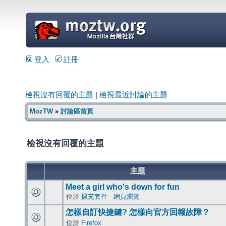
=
登入
註冊
檢視沒有回覆的主題
|
檢視最近討論的主題
MozTW
»
討論區首頁
檢視沒有回覆的主題
主題
Meet a girl who's down for fun
位於
擴充套件 - 網頁瀏覽
怎樣自訂快捷鍵? 怎樣向官方回報故障？
位於
Firefox