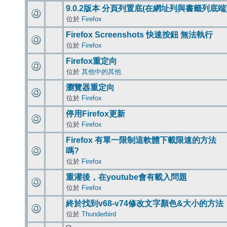
9.0.2版本 分頁列置底(在網址列與書籤列底端
位於
Firefox
Firefox Screenshots 快速按鈕 無法執行
位於
Firefox
Firefox重定向
位於
其他中的其他
瀏覽器重定向
位於
Firefox
停用Firefox更新
位於
Firefox
Firefox 有單一限制這軟體下載限速的方法
嗎?
位於
Firefox
重灌後，在youtube會有載入問題
位於
Firefox
終於找到v68-v74修改文字顏色&大小的方法
位於
Thunderbird