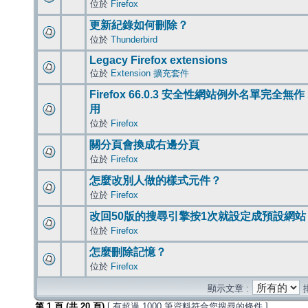
位於
Firefox
更新紀錄如何刪除？
位於
Thunderbird
Legacy Firefox extensions
位於
Extension 擴充套件
Firefox 66.0.3 安全性網站例外名單完全無作
用
位於
Firefox
關分頁會換成右邊分頁
位於
Firefox
怎麼改別人做的樣式元件？
位於
Firefox
改回50版的搜尋引擎按1次就設定成預設網站
位於
Firefox
怎麼刪除記憶？
位於
Firefox
顯示文章 :
第
1
頁 (共
20
頁)
[ 有超過 1000 筆資料符合您搜尋的條件 ]