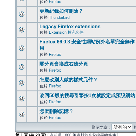
位於
Firefox
更新紀錄如何刪除？
位於
Thunderbird
Legacy Firefox extensions
位於
Extension 擴充套件
Firefox 66.0.3 安全性網站例外名單完全無作
用
位於
Firefox
關分頁會換成右邊分頁
位於
Firefox
怎麼改別人做的樣式元件？
位於
Firefox
改回50版的搜尋引擎按1次就設定成預設網站
位於
Firefox
怎麼刪除記憶？
位於
Firefox
顯示文章 :
第
1
頁 (共
20
頁)
[ 有超過 1000 筆資料符合您搜尋的條件 ]