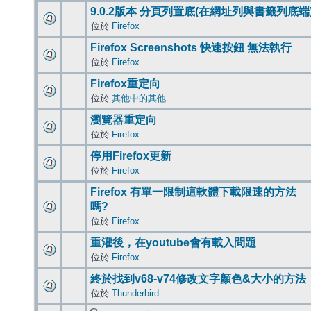
9.0.2版本 分頁列置底(在網址列與書籤列底端
位於
Firefox
Firefox Screenshots 快速按鈕 無法執行
位於
Firefox
Firefox重定向
位於
其他中的其他
瀏覽器重定向
位於
Firefox
停用Firefox更新
位於
Firefox
Firefox 有單一限制這軟體下載限速的方法
嗎?
位於
Firefox
重灌後，在youtube會有載入問題
位於
Firefox
終於找到v68-v74修改文字顏色&大小的方法
位於
Thunderbird