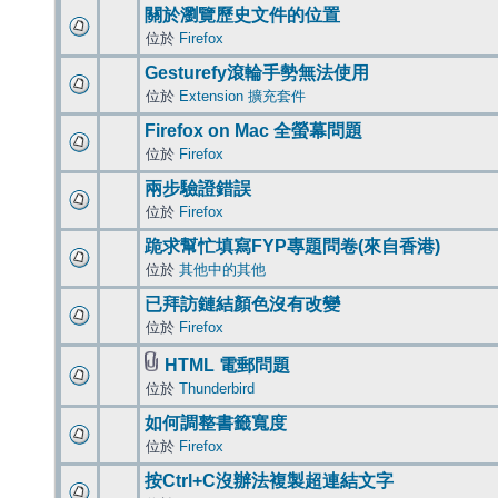
關於瀏覽歷史文件的位置
位於
Firefox
Gesturefy滾輪手勢無法使用
位於
Extension 擴充套件
Firefox on Mac 全螢幕問題
位於
Firefox
兩步驗證錯誤
位於
Firefox
跪求幫忙填寫FYP專題問卷(來自香港)
位於
其他中的其他
已拜訪鏈結顏色沒有改變
位於
Firefox
HTML 電郵問題
位於
Thunderbird
如何調整書籤寬度
位於
Firefox
按Ctrl+C沒辦法複製超連結文字