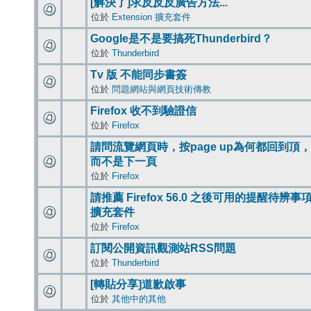
[解決了]求反反反廣告方法...
位於
Extension 擴充套件
Google是不是要搞死Thunderbird？
位於
Thunderbird
Tv 版 不能同步書簽
位於
問題網站與網頁技術傳教
Firefox 收不到驗證信
位於
Firefox
請問流覽網頁時，按page up為何都回到頂，
而不是下一頁
位於
Firefox
請推薦 Firefox 56.0 之後可用的提醒待辨事
擴充套件
位於
Firefox
訂閱公開資訊觀測站RSS問題
位於
Thunderbird
[轉貼分享]道歉啟事
位於
其他中的其他