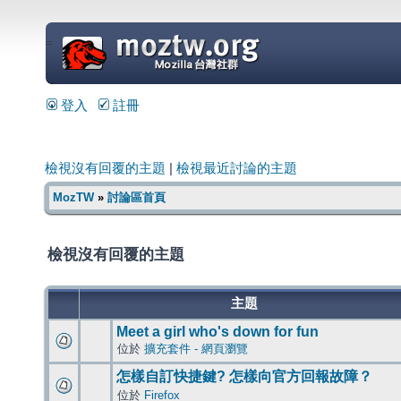
=
登入
註冊
檢視沒有回覆的主題
|
檢視最近討論的主題
MozTW
»
討論區首頁
檢視沒有回覆的主題
主題
Meet a girl who's down for fun
位於
擴充套件 - 網頁瀏覽
怎樣自訂快捷鍵? 怎樣向官方回報故障？
位於
Firefox