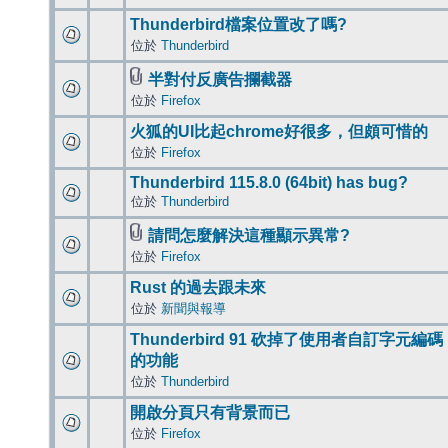
Thunderbird檔案位置改了嗎?
位於
Thunderbird
半對付反廣告攔截器
位於
Firefox
火狐的UI比起chrome好很多，但頗可惜的
位於
Firefox
Thunderbird 115.8.0 (64bit) has bug?
位於
Thunderbird
請問怎麼解決這種顯示異常?
位於
Firefox
Rust 的過去跟未來
位於
新聞與報導
Thunderbird 91 砍掉了使用者自訂字元編碼
的功能
位於
Thunderbird
開啟分頁只有背景而已
位於
Firefox