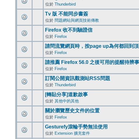
位於
Thunderbird
Tv 版 不能同步書簽
位於
問題網站與網頁技術傳教
Firefox 收不到驗證信
位於
Firefox
請問流覽網頁時，按page up為何都回到
位於
Firefox
請推薦 Firefox 56.0 之後可用的提醒待
位於
Firefox
訂閱公開資訊觀測站RSS問題
位於
Thunderbird
[轉貼分享]道歉啟事
位於
其他中的其他
關於瀏覽歷史文件的位置
位於
Firefox
Gesturefy滾輪手勢無法使用
位於
Extension 擴充套件