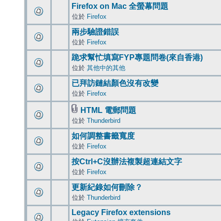
Firefox on Mac 全螢幕問題
位於
Firefox
兩步驗證錯誤
位於
Firefox
跪求幫忙填寫FYP專題問卷(來自香港)
位於
其他中的其他
已拜訪鏈結顏色沒有改變
位於
Firefox
HTML 電郵問題
位於
Thunderbird
如何調整書籤寬度
位於
Firefox
按Ctrl+C沒辦法複製超連結文字
位於
Firefox
更新紀錄如何刪除？
位於
Thunderbird
Legacy Firefox extensions