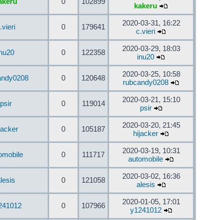
akeru
0
102899
kakeru
2020-03-31, 16:22
.vieri
0
179641
c.vieri
2020-03-29, 18:03
inu20
0
122358
inu20
2020-03-25, 10:58
andy0208
0
120648
rubcandy0208
2020-03-21, 15:10
psir
0
119014
psir
2020-03-20, 21:45
jacker
0
105187
hijacker
2020-03-19, 10:31
omobile
0
111717
automobile
2020-03-02, 16:36
lesis
0
121058
alesis
2020-01-05, 17:01
241012
0
107966
y1241012