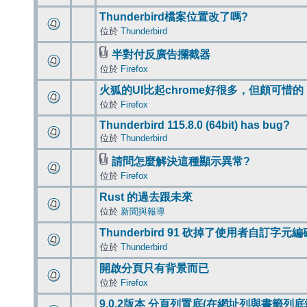
Thunderbird檔案位置改了嗎?
位於
Thunderbird
半對付反廣告攔截器
位於
Firefox
火狐的UI比起chrome好很多，但頗可惜的
位於
Firefox
Thunderbird 115.8.0 (64bit) has bug?
位於
Thunderbird
請問怎麼解決這種顯示異常?
位於
Firefox
Rust 的過去跟未來
位於
新聞與報導
Thunderbird 91 砍掉了使用者自訂字元
位於
Thunderbird
開啟分頁只有背景而已
位於
Firefox
9.0.2版本 分頁列置底(在網址列與書籤列底