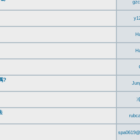
gzc
y1
H
H
嗎?
Jun
法
rubc
spa0619@