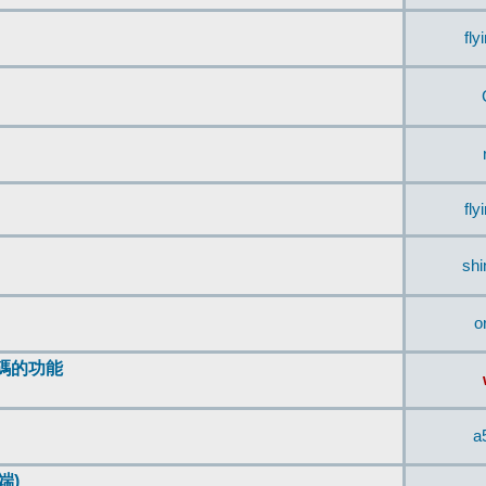
fly
fly
sh
o
編碼的功能
a
端)