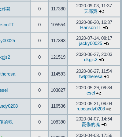
2020-09-03, 11:37
天邪翼
0
117380
天邪翼
2020-08-20, 16:37
nsonTT
0
105554
HansonTT
2020-07-14, 08:17
ky00025
0
117393
jacky00025
2020-06-27, 20:03
kgjs2
0
121519
dkgjs2
2020-06-27, 11:54
ptheresa
0
114593
twtptheresa
2020-05-29, 09:34
esel
0
103827
esel
2020-05-21, 09:04
andy0208
0
116536
rubcandy0208
2020-04-07, 14:54
傷的魂
0
108390
憂傷的魂
2020-04-03, 17:56