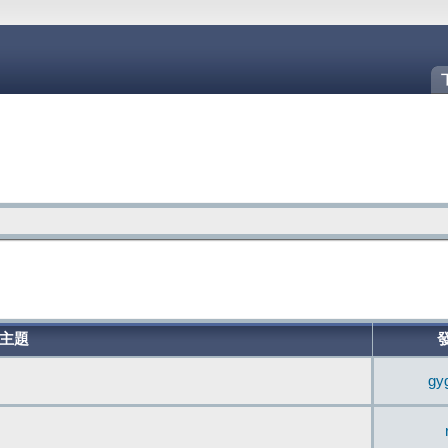
主題
gy