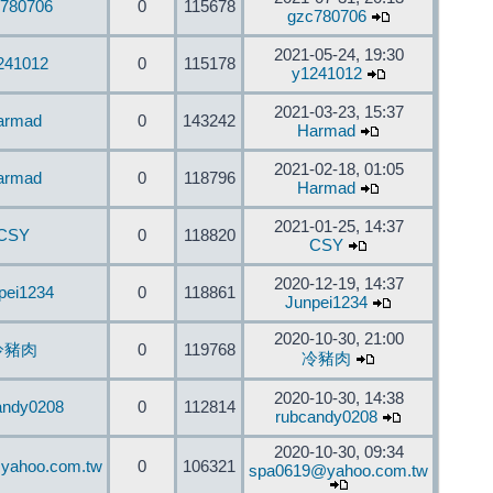
780706
0
115678
gzc780706
2021-05-24, 19:30
241012
0
115178
y1241012
2021-03-23, 15:37
armad
0
143242
Harmad
2021-02-18, 01:05
armad
0
118796
Harmad
2021-01-25, 14:37
CSY
0
118820
CSY
2020-12-19, 14:37
pei1234
0
118861
Junpei1234
2020-10-30, 21:00
冷豬肉
0
119768
冷豬肉
2020-10-30, 14:38
andy0208
0
112814
rubcandy0208
2020-10-30, 09:34
yahoo.com.tw
0
106321
spa0619@yahoo.com.tw