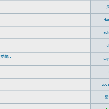
Ha
jac
d
復功能．
twt
rubc
憂