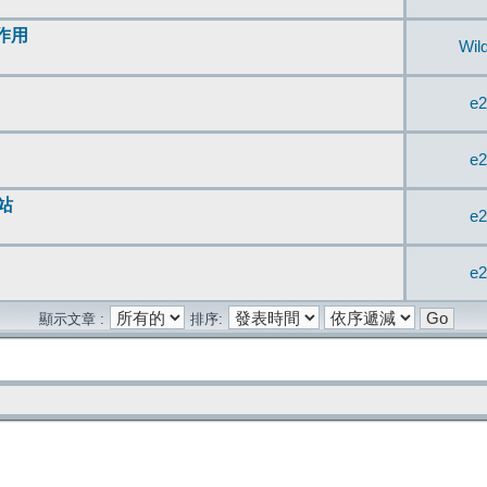
無作用
Wil
e2
e2
站
e2
e2
顯示文章 :
排序: