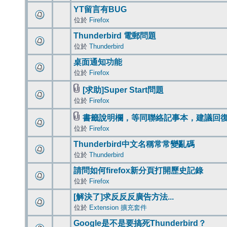
YT留言有BUG
位於
Firefox
Thunderbird 電郵問題
位於
Thunderbird
桌面通知功能
位於
Firefox
[求助]Super Start問題
位於
Firefox
書籤說明欄，等同聯絡記事本，建議回
位於
Firefox
Thunderbird中文名稱常常變亂碼
位於
Thunderbird
請問如何firefox新分頁打開歷史記錄
位於
Firefox
[解決了]求反反反廣告方法...
位於
Extension 擴充套件
Google是不是要搞死Thunderbird？