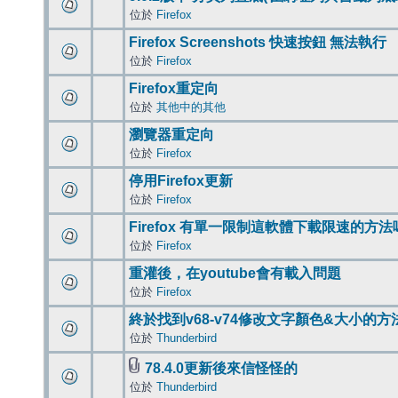
位於
Firefox
Firefox Screenshots 快速按鈕 無法執行
位於
Firefox
Firefox重定向
位於
其他中的其他
瀏覽器重定向
位於
Firefox
停用Firefox更新
位於
Firefox
Firefox 有單一限制這軟體下載限速的方法
位於
Firefox
重灌後，在youtube會有載入問題
位於
Firefox
終於找到v68-v74修改文字顏色&大小的方
位於
Thunderbird
78.4.0更新後來信怪怪的
位於
Thunderbird