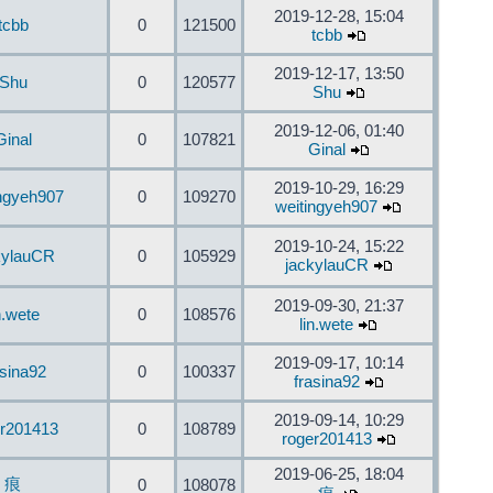
2019-12-28, 15:04
tcbb
0
121500
tcbb
2019-12-17, 13:50
Shu
0
120577
Shu
2019-12-06, 01:40
Ginal
0
107821
Ginal
2019-10-29, 16:29
ingyeh907
0
109270
weitingyeh907
2019-10-24, 15:22
kylauCR
0
105929
jackylauCR
2019-09-30, 21:37
n.wete
0
108576
lin.wete
2019-09-17, 10:14
asina92
0
100337
frasina92
2019-09-14, 10:29
er201413
0
108789
roger201413
2019-06-25, 18:04
痕
0
108078