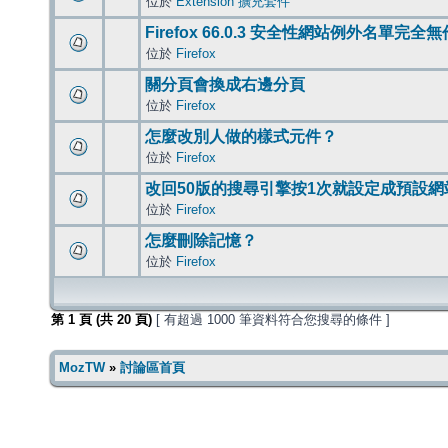
位於
Extension 擴充套件
Firefox 66.0.3 安全性網站例外名單完全
位於
Firefox
關分頁會換成右邊分頁
位於
Firefox
怎麼改別人做的樣式元件？
位於
Firefox
改回50版的搜尋引擎按1次就設定成預設網
位於
Firefox
怎麼刪除記憶？
位於
Firefox
第
1
頁 (共
20
頁)
[ 有超過 1000 筆資料符合您搜尋的條件 ]
MozTW
»
討論區首頁