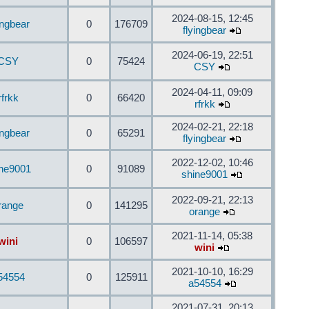
2024-08-15, 12:45
ingbear
0
176709
flyingbear
2024-06-19, 22:51
CSY
0
75424
CSY
2024-04-11, 09:09
rfrkk
0
66420
rfrkk
2024-02-21, 22:18
ingbear
0
65291
flyingbear
2022-12-02, 10:46
ine9001
0
91089
shine9001
2022-09-21, 22:13
range
0
141295
orange
2021-11-14, 05:38
wini
0
106597
wini
2021-10-10, 16:29
54554
0
125911
a54554
2021-07-31, 20:13