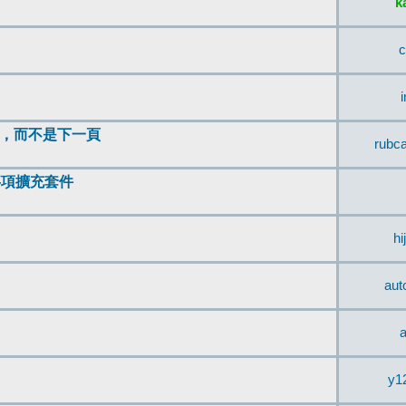
k
c
頂，而不是下一頁
rubc
辨事項擴充套件
hi
aut
a
y1