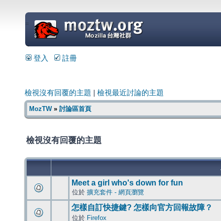
=
登入
註冊
檢視沒有回覆的主題
|
檢視最近討論的主題
MozTW
»
討論區首頁
檢視沒有回覆的主題
Meet a girl who's down for fun
位於
擴充套件 - 網頁瀏覽
怎樣自訂快捷鍵? 怎樣向官方回報故障？
位於
Firefox