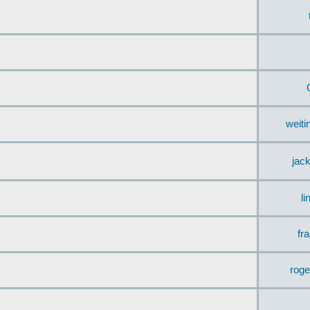
weit
jac
li
fr
rog