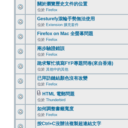
關於瀏覽歷史文件的位置
位於
Firefox
Gesturefy滾輪手勢無法使用
位於
Extension 擴充套件
Firefox on Mac 全螢幕問題
位於
Firefox
兩步驗證錯誤
位於
Firefox
跪求幫忙填寫FYP專題問卷(來自香港)
位於
其他中的其他
已拜訪鏈結顏色沒有改變
位於
Firefox
HTML 電郵問題
位於
Thunderbird
如何調整書籤寬度
位於
Firefox
按Ctrl+C沒辦法複製超連結文字