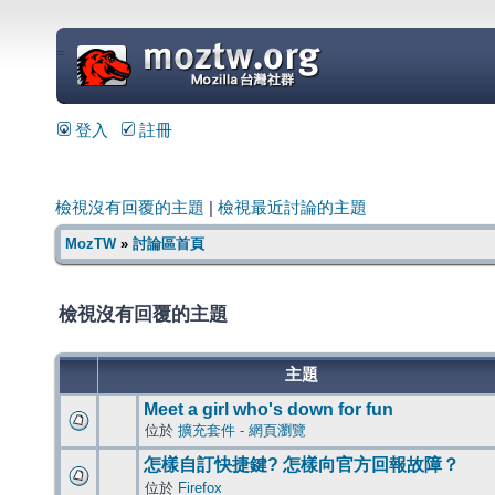
=
登入
註冊
檢視沒有回覆的主題
|
檢視最近討論的主題
MozTW
»
討論區首頁
檢視沒有回覆的主題
主題
Meet a girl who's down for fun
位於
擴充套件 - 網頁瀏覽
怎樣自訂快捷鍵? 怎樣向官方回報故障？
位於
Firefox