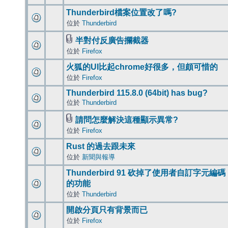
Thunderbird檔案位置改了嗎?
位於
Thunderbird
半對付反廣告攔截器
位於
Firefox
火狐的UI比起chrome好很多，但頗可惜的
位於
Firefox
Thunderbird 115.8.0 (64bit) has bug?
位於
Thunderbird
請問怎麼解決這種顯示異常?
位於
Firefox
Rust 的過去跟未來
位於
新聞與報導
Thunderbird 91 砍掉了使用者自訂字元編碼
的功能
位於
Thunderbird
開啟分頁只有背景而已
位於
Firefox