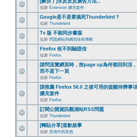
[解決了]求反反反廣告方法...
位於
Extension 擴充套件
Google是不是要搞死Thunderbird？
位於
Thunderbird
Tv 版 不能同步書簽
位於
問題網站與網頁技術傳教
Firefox 收不到驗證信
位於
Firefox
請問流覽網頁時，按page up為何都回到頂，
而不是下一頁
位於
Firefox
請推薦 Firefox 56.0 之後可用的提醒待辨事
擴充套件
位於
Firefox
訂閱公開資訊觀測站RSS問題
位於
Thunderbird
[轉貼分享]道歉啟事
位於
其他中的其他