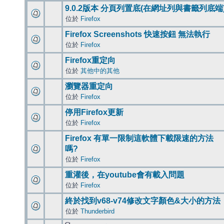
9.0.2版本 分頁列置底(在網址列與書籤列底端
位於
Firefox
Firefox Screenshots 快速按鈕 無法執行
位於
Firefox
Firefox重定向
位於
其他中的其他
瀏覽器重定向
位於
Firefox
停用Firefox更新
位於
Firefox
Firefox 有單一限制這軟體下載限速的方法
嗎?
位於
Firefox
重灌後，在youtube會有載入問題
位於
Firefox
終於找到v68-v74修改文字顏色&大小的方法
位於
Thunderbird