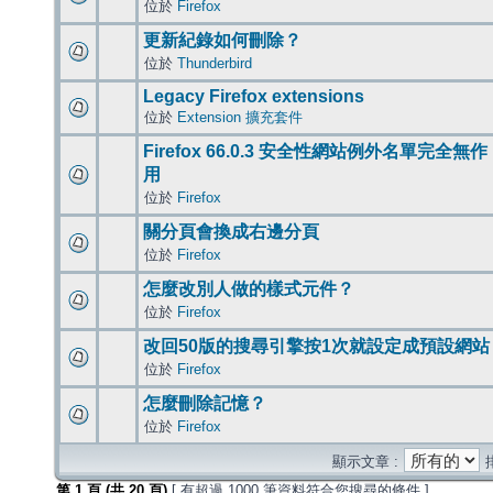
位於
Firefox
更新紀錄如何刪除？
位於
Thunderbird
Legacy Firefox extensions
位於
Extension 擴充套件
Firefox 66.0.3 安全性網站例外名單完全無作
用
位於
Firefox
關分頁會換成右邊分頁
位於
Firefox
怎麼改別人做的樣式元件？
位於
Firefox
改回50版的搜尋引擎按1次就設定成預設網站
位於
Firefox
怎麼刪除記憶？
位於
Firefox
顯示文章 :
第
1
頁 (共
20
頁)
[ 有超過 1000 筆資料符合您搜尋的條件 ]