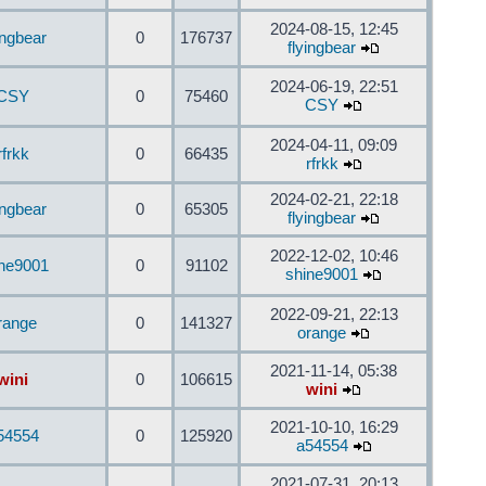
2024-08-15, 12:45
ingbear
0
176737
flyingbear
2024-06-19, 22:51
CSY
0
75460
CSY
2024-04-11, 09:09
rfrkk
0
66435
rfrkk
2024-02-21, 22:18
ingbear
0
65305
flyingbear
2022-12-02, 10:46
ine9001
0
91102
shine9001
2022-09-21, 22:13
range
0
141327
orange
2021-11-14, 05:38
wini
0
106615
wini
2021-10-10, 16:29
54554
0
125920
a54554
2021-07-31, 20:13