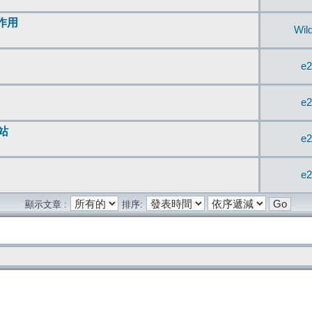
無作用
Wil
e2
e2
站
e2
e2
顯示文章 :
排序: