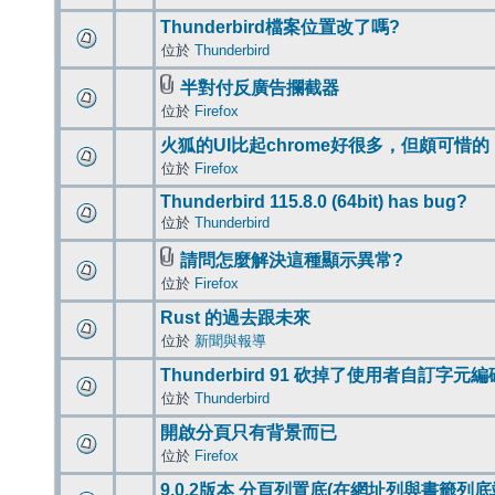
Thunderbird檔案位置改了嗎?
位於
Thunderbird
半對付反廣告攔截器
位於
Firefox
火狐的UI比起chrome好很多，但頗可惜的
位於
Firefox
Thunderbird 115.8.0 (64bit) has bug?
位於
Thunderbird
請問怎麼解決這種顯示異常?
位於
Firefox
Rust 的過去跟未來
位於
新聞與報導
Thunderbird 91 砍掉了使用者自訂字元
位於
Thunderbird
開啟分頁只有背景而已
位於
Firefox
9.0.2版本 分頁列置底(在網址列與書籤列底