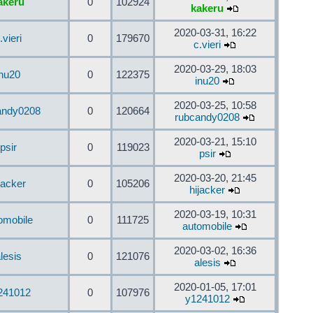
akeru
0
102924
kakeru
2020-03-31, 16:22
.vieri
0
179670
c.vieri
2020-03-29, 18:03
inu20
0
122375
inu20
2020-03-25, 10:58
andy0208
0
120664
rubcandy0208
2020-03-21, 15:10
psir
0
119023
psir
2020-03-20, 21:45
jacker
0
105206
hijacker
2020-03-19, 10:31
omobile
0
111725
automobile
2020-03-02, 16:36
lesis
0
121076
alesis
2020-01-05, 17:01
241012
0
107976
y1241012