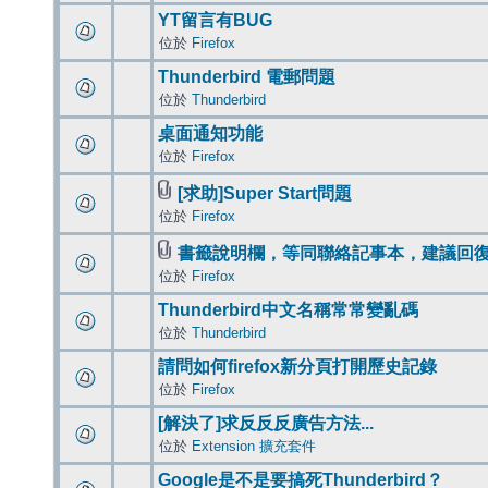
YT留言有BUG
位於
Firefox
Thunderbird 電郵問題
位於
Thunderbird
桌面通知功能
位於
Firefox
[求助]Super Start問題
位於
Firefox
書籤說明欄，等同聯絡記事本，建議回
位於
Firefox
Thunderbird中文名稱常常變亂碼
位於
Thunderbird
請問如何firefox新分頁打開歷史記錄
位於
Firefox
[解決了]求反反反廣告方法...
位於
Extension 擴充套件
Google是不是要搞死Thunderbird？