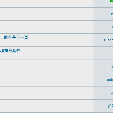
k
c
頂，而不是下一頁
rubc
辨事項擴充套件
hi
aut
a
y1