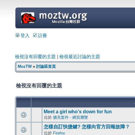
=
登入
註冊
檢視沒有回覆的主題
|
檢視最近討論的主題
MozTW
»
討論區首頁
檢視沒有回覆的主題
Meet a girl who's down for fun
位於
擴充套件 - 網頁瀏覽
怎樣自訂快捷鍵? 怎樣向官方回報故障？
位於
Firefox