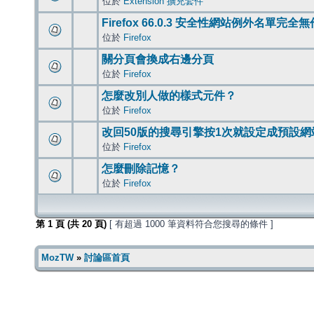
位於
Extension 擴充套件
Firefox 66.0.3 安全性網站例外名單完全
位於
Firefox
關分頁會換成右邊分頁
位於
Firefox
怎麼改別人做的樣式元件？
位於
Firefox
改回50版的搜尋引擎按1次就設定成預設網
位於
Firefox
怎麼刪除記憶？
位於
Firefox
第
1
頁 (共
20
頁)
[ 有超過 1000 筆資料符合您搜尋的條件 ]
MozTW
»
討論區首頁