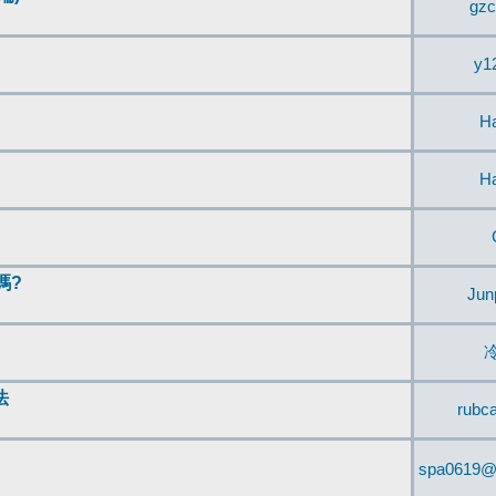
gzc
y1
H
H
嗎?
Jun
法
rubc
spa0619@