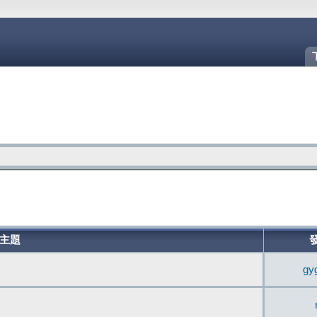
主題
gy