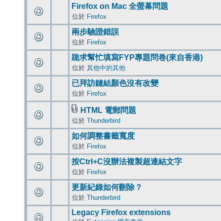
Firefox on Mac 全螢幕問題
位於
Firefox
兩步驗證錯誤
位於
Firefox
跪求幫忙填寫FYP專題問卷(來自香港)
位於
其他中的其他
已拜訪鏈結顏色沒有改變
位於
Firefox
HTML 電郵問題
位於
Thunderbird
如何調整書籤寬度
位於
Firefox
按Ctrl+C沒辦法複製超連結文字
位於
Firefox
更新紀錄如何刪除？
位於
Thunderbird
Legacy Firefox extensions