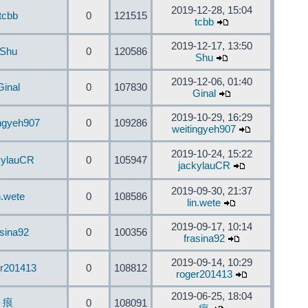
2019-12-28, 15:04
tcbb
0
121515
tcbb
2019-12-17, 13:50
Shu
0
120586
Shu
2019-12-06, 01:40
Ginal
0
107830
Ginal
2019-10-29, 16:29
ingyeh907
0
109286
weitingyeh907
2019-10-24, 15:22
kylauCR
0
105947
jackylauCR
2019-09-30, 21:37
n.wete
0
108586
lin.wete
2019-09-17, 10:14
asina92
0
100356
frasina92
2019-09-14, 10:29
er201413
0
108812
roger201413
2019-06-25, 18:04
痕
0
108091