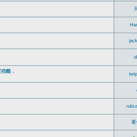
Ha
jac
d
復功能．
twt
rubc
憂