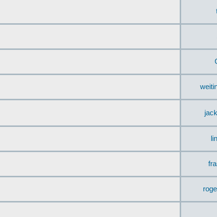
weit
jac
li
fr
rog