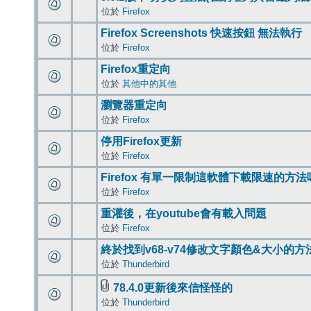
位於
Firefox
Firefox Screenshots 快速按鈕 無法執行
位於
Firefox
Firefox重定向
位於
其他中的其他
瀏覽器重定向
位於
Firefox
停用Firefox更新
位於
Firefox
Firefox 有單一限制這軟體下載限速的方法
位於
Firefox
重灌後，在youtube會有載入問題
位於
Firefox
終於找到v68-v74修改文字顏色&大小的方
位於
Thunderbird
78.4.0更新後來信怪怪的
位於
Thunderbird