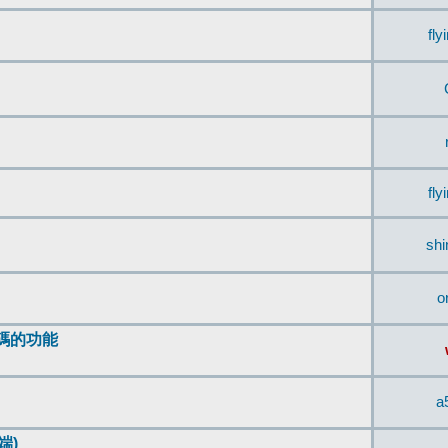
fly
fly
sh
o
編碼的功能
a
端)