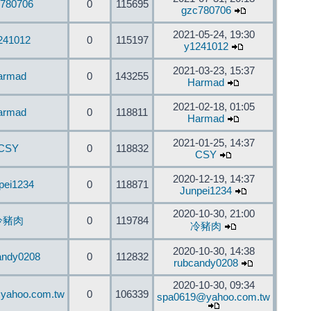
780706
0
115695
gzc780706
2021-05-24, 19:30
241012
0
115197
y1241012
2021-03-23, 15:37
armad
0
143255
Harmad
2021-02-18, 01:05
armad
0
118811
Harmad
2021-01-25, 14:37
CSY
0
118832
CSY
2020-12-19, 14:37
pei1234
0
118871
Junpei1234
2020-10-30, 21:00
冷豬肉
0
119784
冷豬肉
2020-10-30, 14:38
andy0208
0
112832
rubcandy0208
2020-10-30, 09:34
yahoo.com.tw
0
106339
spa0619@yahoo.com.tw