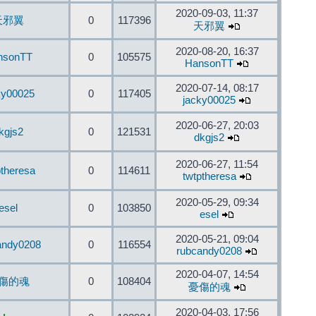
2020-09-03, 11:37
天邪翼
0
117396
天邪翼
2020-08-20, 16:37
nsonTT
0
105575
HansonTT
2020-07-14, 08:17
ky00025
0
117405
jacky00025
2020-06-27, 20:03
kgjs2
0
121531
dkgjs2
2020-06-27, 11:54
ptheresa
0
114611
twtptheresa
2020-05-29, 09:34
esel
0
103850
esel
2020-05-21, 09:04
andy0208
0
116554
rubcandy0208
2020-04-07, 14:54
傷的魂
0
108404
憂傷的魂
2020-04-03, 17:56