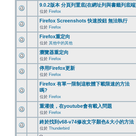
9.0.2版本 分頁列置底(在網址列與書籤列底端
位於
Firefox
Firefox Screenshots 快速按鈕 無法執行
位於
Firefox
Firefox重定向
位於
其他中的其他
瀏覽器重定向
位於
Firefox
停用Firefox更新
位於
Firefox
Firefox 有單一限制這軟體下載限速的方法
嗎?
位於
Firefox
重灌後，在youtube會有載入問題
位於
Firefox
終於找到v68-v74修改文字顏色&大小的方法
位於
Thunderbird