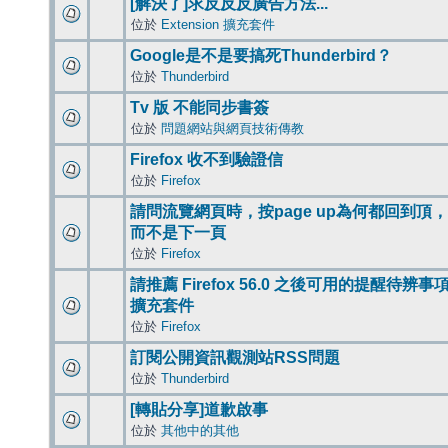
[解決了]求反反反廣告方法...
位於
Extension 擴充套件
Google是不是要搞死Thunderbird？
位於
Thunderbird
Tv 版 不能同步書簽
位於
問題網站與網頁技術傳教
Firefox 收不到驗證信
位於
Firefox
請問流覽網頁時，按page up為何都回到頂，
而不是下一頁
位於
Firefox
請推薦 Firefox 56.0 之後可用的提醒待辨事
擴充套件
位於
Firefox
訂閱公開資訊觀測站RSS問題
位於
Thunderbird
[轉貼分享]道歉啟事
位於
其他中的其他