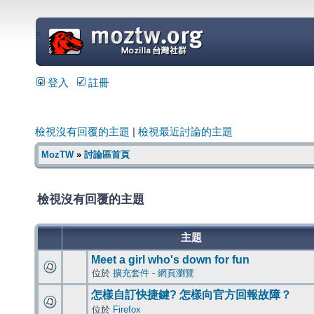
=
登入
註冊
檢視沒有回覆的主題
|
檢視最近討論的主題
MozTW
»
討論區首頁
檢視沒有回覆的主題
主題
Meet a girl who's down for fun
位於
擴充套件 - 網頁瀏覽
怎樣自訂快捷鍵? 怎樣向官方回報故障？
位於
Firefox