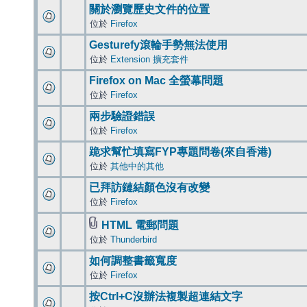
關於瀏覽歷史文件的位置
位於
Firefox
Gesturefy滾輪手勢無法使用
位於
Extension 擴充套件
Firefox on Mac 全螢幕問題
位於
Firefox
兩步驗證錯誤
位於
Firefox
跪求幫忙填寫FYP專題問卷(來自香港)
位於
其他中的其他
已拜訪鏈結顏色沒有改變
位於
Firefox
HTML 電郵問題
位於
Thunderbird
如何調整書籤寬度
位於
Firefox
按Ctrl+C沒辦法複製超連結文字