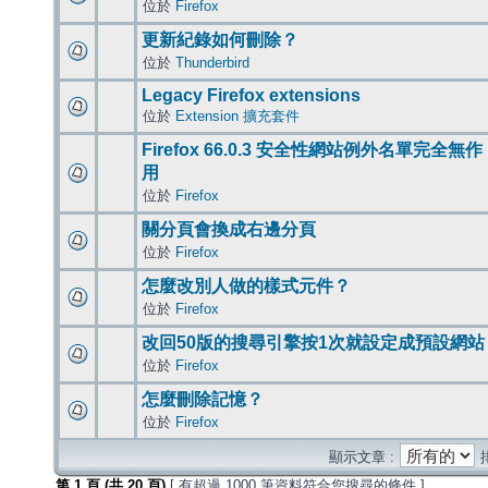
位於
Firefox
更新紀錄如何刪除？
位於
Thunderbird
Legacy Firefox extensions
位於
Extension 擴充套件
Firefox 66.0.3 安全性網站例外名單完全無作
用
位於
Firefox
關分頁會換成右邊分頁
位於
Firefox
怎麼改別人做的樣式元件？
位於
Firefox
改回50版的搜尋引擎按1次就設定成預設網站
位於
Firefox
怎麼刪除記憶？
位於
Firefox
顯示文章 :
第
1
頁 (共
20
頁)
[ 有超過 1000 筆資料符合您搜尋的條件 ]