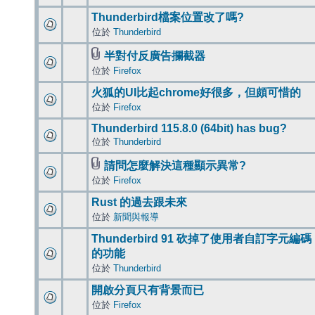
Thunderbird檔案位置改了嗎?
位於
Thunderbird
半對付反廣告攔截器
位於
Firefox
火狐的UI比起chrome好很多，但頗可惜的
位於
Firefox
Thunderbird 115.8.0 (64bit) has bug?
位於
Thunderbird
請問怎麼解決這種顯示異常?
位於
Firefox
Rust 的過去跟未來
位於
新聞與報導
Thunderbird 91 砍掉了使用者自訂字元編碼
的功能
位於
Thunderbird
開啟分頁只有背景而已
位於
Firefox