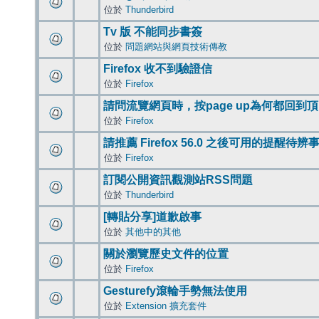
位於
Thunderbird
Tv 版 不能同步書簽
位於
問題網站與網頁技術傳教
Firefox 收不到驗證信
位於
Firefox
請問流覽網頁時，按page up為何都回到
位於
Firefox
請推薦 Firefox 56.0 之後可用的提醒待
位於
Firefox
訂閱公開資訊觀測站RSS問題
位於
Thunderbird
[轉貼分享]道歉啟事
位於
其他中的其他
關於瀏覽歷史文件的位置
位於
Firefox
Gesturefy滾輪手勢無法使用
位於
Extension 擴充套件