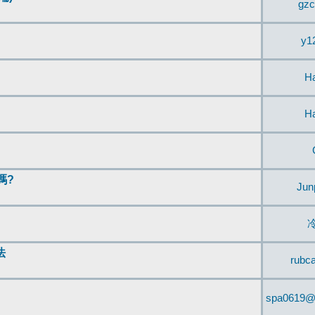
gzc
y1
H
H
嗎?
Jun
法
rubc
spa0619@