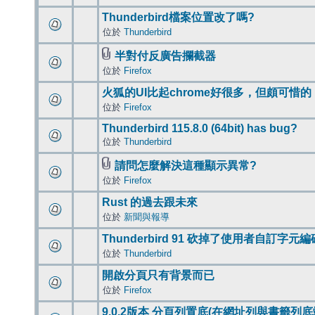
Thunderbird檔案位置改了嗎?
位於
Thunderbird
半對付反廣告攔截器
位於
Firefox
火狐的UI比起chrome好很多，但頗可惜的
位於
Firefox
Thunderbird 115.8.0 (64bit) has bug?
位於
Thunderbird
請問怎麼解決這種顯示異常?
位於
Firefox
Rust 的過去跟未來
位於
新聞與報導
Thunderbird 91 砍掉了使用者自訂字元
位於
Thunderbird
開啟分頁只有背景而已
位於
Firefox
9.0.2版本 分頁列置底(在網址列與書籤列底