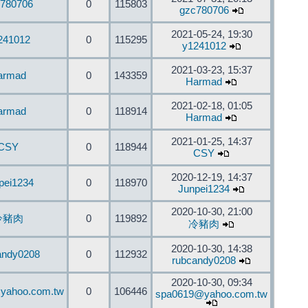
780706
0
115803
gzc780706
2021-05-24, 19:30
241012
0
115295
y1241012
2021-03-23, 15:37
armad
0
143359
Harmad
2021-02-18, 01:05
armad
0
118914
Harmad
2021-01-25, 14:37
CSY
0
118944
CSY
2020-12-19, 14:37
pei1234
0
118970
Junpei1234
2020-10-30, 21:00
冷豬肉
0
119892
冷豬肉
2020-10-30, 14:38
andy0208
0
112932
rubcandy0208
2020-10-30, 09:34
yahoo.com.tw
0
106446
spa0619@yahoo.com.tw