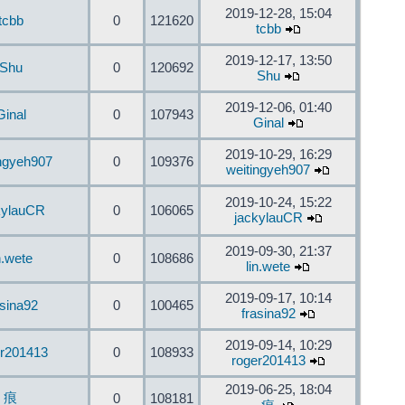
2019-12-28, 15:04
tcbb
0
121620
tcbb
2019-12-17, 13:50
Shu
0
120692
Shu
2019-12-06, 01:40
Ginal
0
107943
Ginal
2019-10-29, 16:29
ingyeh907
0
109376
weitingyeh907
2019-10-24, 15:22
kylauCR
0
106065
jackylauCR
2019-09-30, 21:37
n.wete
0
108686
lin.wete
2019-09-17, 10:14
asina92
0
100465
frasina92
2019-09-14, 10:29
er201413
0
108933
roger201413
2019-06-25, 18:04
痕
0
108181