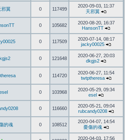
2020-09-03, 11:37
天邪翼
0
117499
天邪翼
2020-08-20, 16:37
nsonTT
0
105682
HansonTT
2020-07-14, 08:17
ky00025
0
117509
jacky00025
2020-06-27, 20:03
kgjs2
0
121648
dkgjs2
2020-06-27, 11:54
ptheresa
0
114720
twtptheresa
2020-05-29, 09:34
esel
0
103968
esel
2020-05-21, 09:04
andy0208
0
116660
rubcandy0208
2020-04-07, 14:54
傷的魂
0
108512
憂傷的魂
2020-04-03, 17:56