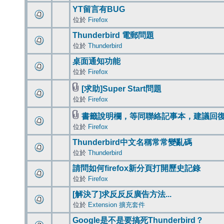
YT留言有BUG
位於
Firefox
Thunderbird 電郵問題
位於
Thunderbird
桌面通知功能
位於
Firefox
[求助]Super Start問題
位於
Firefox
書籤說明欄，等同聯絡記事本，建議回
位於
Firefox
Thunderbird中文名稱常常變亂碼
位於
Thunderbird
請問如何firefox新分頁打開歷史記錄
位於
Firefox
[解決了]求反反反廣告方法...
位於
Extension 擴充套件
Google是不是要搞死Thunderbird？