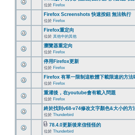
位於
Firefox
Firefox Screenshots 快速按鈕 無法執行
位於
Firefox
Firefox重定向
位於
其他中的其他
瀏覽器重定向
位於
Firefox
停用Firefox更新
位於
Firefox
Firefox 有單一限制這軟體下載限速的方法
位於
Firefox
重灌後，在youtube會有載入問題
位於
Firefox
終於找到v68-v74修改文字顏色&大小的方
位於
Thunderbird
78.4.0更新後來信怪怪的
位於
Thunderbird