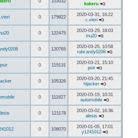
akeru
0
103032
kakeru
2020-03-31, 16:22
.vieri
0
179822
c.vieri
2020-03-29, 18:03
inu20
0
122475
inu20
2020-03-25, 10:58
andy0208
0
120765
rubcandy0208
2020-03-21, 15:10
psir
0
119131
psir
2020-03-20, 21:45
jacker
0
105326
hijacker
2020-03-19, 10:31
omobile
0
111827
automobile
2020-03-02, 16:36
lesis
0
121178
alesis
2020-01-05, 17:01
241012
0
108070
y1241012