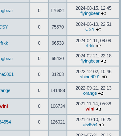
2024-08-15, 12:45
ingbear
0
176921
flyingbear
2024-06-19, 22:51
CSY
0
75570
CSY
2024-04-11, 09:09
rfrkk
0
66538
rfrkk
2024-02-21, 22:18
ingbear
0
65430
flyingbear
2022-12-02, 10:46
ine9001
0
91208
shine9001
2022-09-21, 22:13
range
0
141488
orange
2021-11-14, 05:38
wini
0
106734
wini
2021-10-10, 16:29
54554
0
126021
a54554
2021-07-31, 20:13