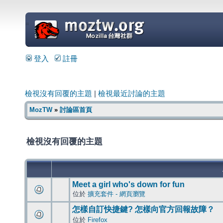
=
登入
註冊
檢視沒有回覆的主題
|
檢視最近討論的主題
MozTW
»
討論區首頁
檢視沒有回覆的主題
Meet a girl who's down for fun
位於
擴充套件 - 網頁瀏覽
怎樣自訂快捷鍵? 怎樣向官方回報故障？
位於
Firefox