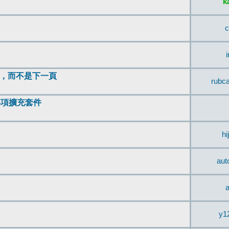
k
c
頂，而不是下一頁
rubc
辨事項擴充套件
hi
aut
a
y1