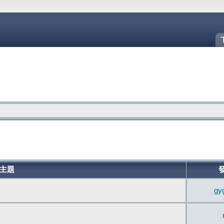
主題
gy