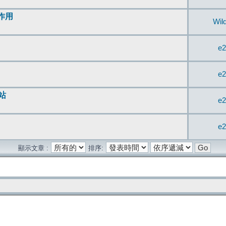
無作用
Wil
e2
e2
站
e2
e2
顯示文章 :
排序: