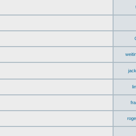
weit
jac
li
fr
rog