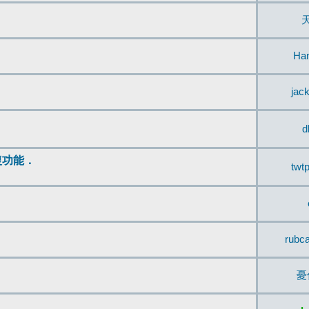
Ha
jac
d
復功能．
twt
rubc
憂