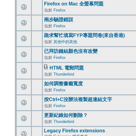
Firefox on Mac 全螢幕問題
位於
Firefox
兩步驗證錯誤
位於
Firefox
跪求幫忙填寫FYP專題問卷(來自香港)
位於
其他中的其他
已拜訪鏈結顏色沒有改變
位於
Firefox
HTML 電郵問題
位於
Thunderbird
如何調整書籤寬度
位於
Firefox
按Ctrl+C沒辦法複製超連結文字
位於
Firefox
更新紀錄如何刪除？
位於
Thunderbird
Legacy Firefox extensions