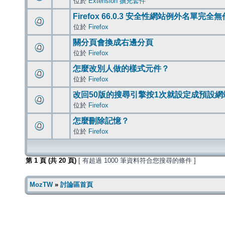
位於
Extension 擴充套件
Firefox 66.0.3 安全性網站例外名單完全
位於
Firefox
關分頁會換成右邊分頁
位於
Firefox
怎麼改別人做的樣式元件？
位於
Firefox
改回50版的搜尋引擎按1次就設定成預設網
位於
Firefox
怎麼刪除記憶？
位於
Firefox
第
1
頁 (共
20
頁)
[ 有超過 1000 筆資料符合您搜尋的條件 ]
MozTW
»
討論區首頁