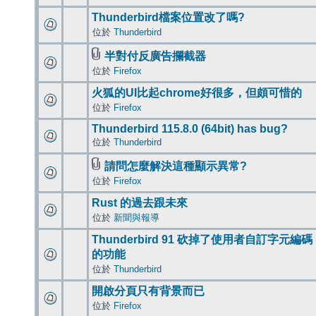
Thunderbird檔案位置改了嗎?
位於
Thunderbird
半對付反廣告攔截器
位於
Firefox
火狐的UI比起chrome好很多，但頗可惜的
位於
Firefox
Thunderbird 115.8.0 (64bit) has bug?
位於
Thunderbird
請問怎麼解決這種顯示異常?
位於
Firefox
Rust 的過去跟未來
位於
新聞與報導
Thunderbird 91 砍掉了使用者自訂字元編碼
的功能
位於
Thunderbird
開啟分頁只有背景而已
位於
Firefox