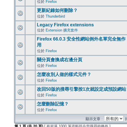
位於
Firefox
更新紀錄如何刪除？
位於
Thunderbird
Legacy Firefox extensions
位於
Extension 擴充套件
Firefox 66.0.3 安全性網站例外名單完全無作
用
位於
Firefox
關分頁會換成右邊分頁
位於
Firefox
怎麼改別人做的樣式元件？
位於
Firefox
改回50版的搜尋引擎按1次就設定成預設網站
位於
Firefox
怎麼刪除記憶？
位於
Firefox
顯示文章 :
第
1
頁 (共
20
頁)
[ 有超過 1000 筆資料符合您搜尋的條件 ]