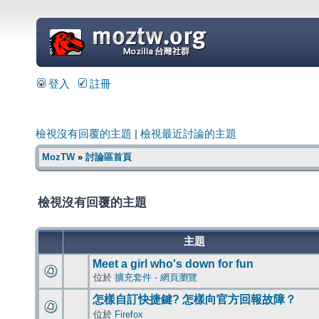
=
登入
註冊
檢視沒有回覆的主題
|
檢視最近討論的主題
MozTW
»
討論區首頁
檢視沒有回覆的主題
主題
Meet a girl who's down for fun
位於
擴充套件 - 網頁瀏覽
怎樣自訂快捷鍵? 怎樣向官方回報故障？
位於
Firefox