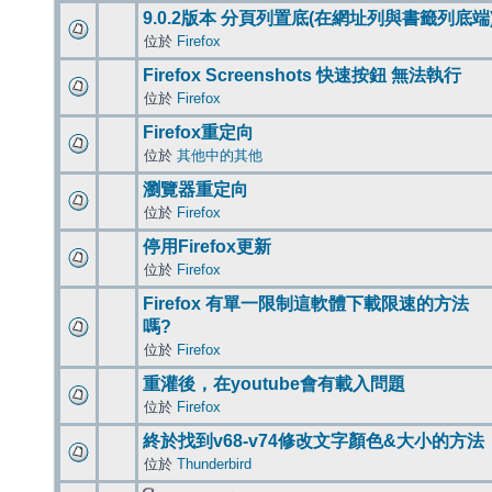
9.0.2版本 分頁列置底(在網址列與書籤列底端
位於
Firefox
Firefox Screenshots 快速按鈕 無法執行
位於
Firefox
Firefox重定向
位於
其他中的其他
瀏覽器重定向
位於
Firefox
停用Firefox更新
位於
Firefox
Firefox 有單一限制這軟體下載限速的方法
嗎?
位於
Firefox
重灌後，在youtube會有載入問題
位於
Firefox
終於找到v68-v74修改文字顏色&大小的方法
位於
Thunderbird