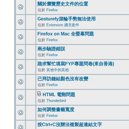
關於瀏覽歷史文件的位置
位於
Firefox
Gesturefy滾輪手勢無法使用
位於
Extension 擴充套件
Firefox on Mac 全螢幕問題
位於
Firefox
兩步驗證錯誤
位於
Firefox
跪求幫忙填寫FYP專題問卷(來自香港)
位於
其他中的其他
已拜訪鏈結顏色沒有改變
位於
Firefox
HTML 電郵問題
位於
Thunderbird
如何調整書籤寬度
位於
Firefox
按Ctrl+C沒辦法複製超連結文字