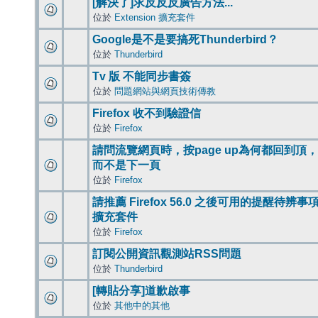
[解決了]求反反反廣告方法...
位於
Extension 擴充套件
Google是不是要搞死Thunderbird？
位於
Thunderbird
Tv 版 不能同步書簽
位於
問題網站與網頁技術傳教
Firefox 收不到驗證信
位於
Firefox
請問流覽網頁時，按page up為何都回到頂，
而不是下一頁
位於
Firefox
請推薦 Firefox 56.0 之後可用的提醒待辨事
擴充套件
位於
Firefox
訂閱公開資訊觀測站RSS問題
位於
Thunderbird
[轉貼分享]道歉啟事
位於
其他中的其他