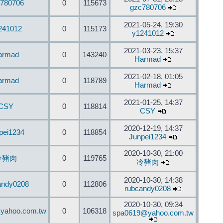
780706
0
115673
gzc780706
2021-05-24, 19:30
241012
0
115173
y1241012
2021-03-23, 15:37
armad
0
143240
Harmad
2021-02-18, 01:05
armad
0
118789
Harmad
2021-01-25, 14:37
CSY
0
118814
CSY
2020-12-19, 14:37
pei1234
0
118854
Junpei1234
2020-10-30, 21:00
冷豬肉
0
119765
冷豬肉
2020-10-30, 14:38
andy0208
0
112806
rubcandy0208
2020-10-30, 09:34
yahoo.com.tw
0
106318
spa0619@yahoo.com.tw