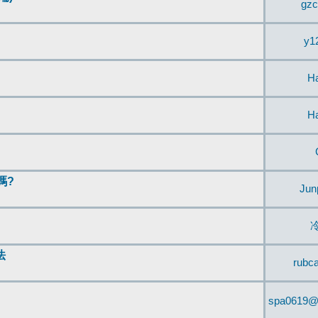
gzc
y1
H
H
嗎?
Jun
法
rubc
spa0619@