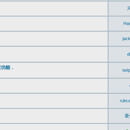
Ha
jac
d
復功能．
twt
rubc
憂