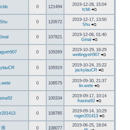
2019-12-28, 15:04
tcbb
0
121494
tcbb
2019-12-17, 13:50
Shu
0
120572
Shu
2019-12-06, 01:40
Ginal
0
107821
Ginal
2019-10-29, 16:29
ingyeh907
0
109269
weitingyeh907
2019-10-24, 15:22
kylauCR
0
105919
jackylauCR
2019-09-30, 21:37
n.wete
0
108575
lin.wete
2019-09-17, 10:14
asina92
0
100334
frasina92
2019-09-14, 10:29
er201413
0
108785
roger201413
2019-06-25, 18:04
痕
0
108077