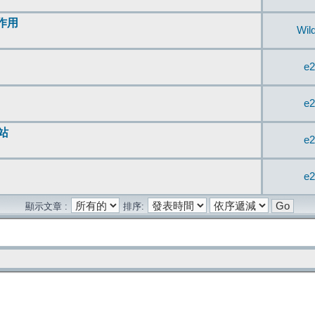
無作用
Wil
e2
e2
站
e2
e2
顯示文章 :
排序: