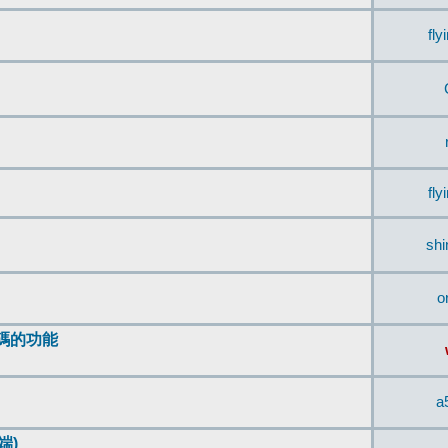
fly
fly
sh
o
編碼的功能
a
端)