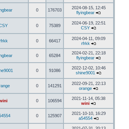
2024-08-15, 12:45
ingbear
0
176703
flyingbear
2024-06-19, 22:51
CSY
0
75389
CSY
2024-04-11, 09:09
rfrkk
0
66417
rfrkk
2024-02-21, 22:18
ingbear
0
65284
flyingbear
2022-12-02, 10:46
ine9001
0
91086
shine9001
2022-09-21, 22:13
range
0
141291
orange
2021-11-14, 05:38
wini
0
106594
wini
2021-10-10, 16:29
54554
0
125907
a54554
2021-07-31, 20:13