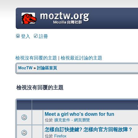
=
登入
註冊
檢視沒有回覆的主題
|
檢視最近討論的主題
MozTW
»
討論區首頁
檢視沒有回覆的主題
Meet a girl who's down for fun
位於
擴充套件 - 網頁瀏覽
怎樣自訂快捷鍵? 怎樣向官方回報故障？
位於
Firefox