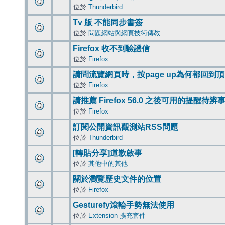
位於
Thunderbird
Tv 版 不能同步書簽
位於
問題網站與網頁技術傳教
Firefox 收不到驗證信
位於
Firefox
請問流覽網頁時，按page up為何都回到
位於
Firefox
請推薦 Firefox 56.0 之後可用的提醒待
位於
Firefox
訂閱公開資訊觀測站RSS問題
位於
Thunderbird
[轉貼分享]道歉啟事
位於
其他中的其他
關於瀏覽歷史文件的位置
位於
Firefox
Gesturefy滾輪手勢無法使用
位於
Extension 擴充套件