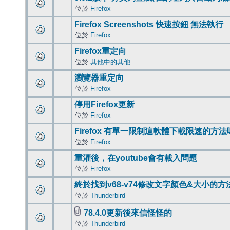
位於
Firefox
Firefox Screenshots 快速按鈕 無法執行
位於
Firefox
Firefox重定向
位於
其他中的其他
瀏覽器重定向
位於
Firefox
停用Firefox更新
位於
Firefox
Firefox 有單一限制這軟體下載限速的方法
位於
Firefox
重灌後，在youtube會有載入問題
位於
Firefox
終於找到v68-v74修改文字顏色&大小的方
位於
Thunderbird
78.4.0更新後來信怪怪的
位於
Thunderbird