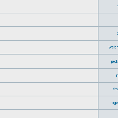
weit
jac
li
fr
rog