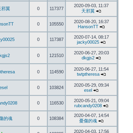
2020-09-03, 11:37
天邪翼
0
117377
天邪翼
2020-08-20, 16:37
nsonTT
0
105550
HansonTT
2020-07-14, 08:17
ky00025
0
117387
jacky00025
2020-06-27, 20:03
kgjs2
0
121510
dkgjs2
2020-06-27, 11:54
ptheresa
0
114590
twtptheresa
2020-05-29, 09:34
esel
0
103824
esel
2020-05-21, 09:04
andy0208
0
116530
rubcandy0208
2020-04-07, 14:54
傷的魂
0
108384
憂傷的魂
2020-04-03, 17:56