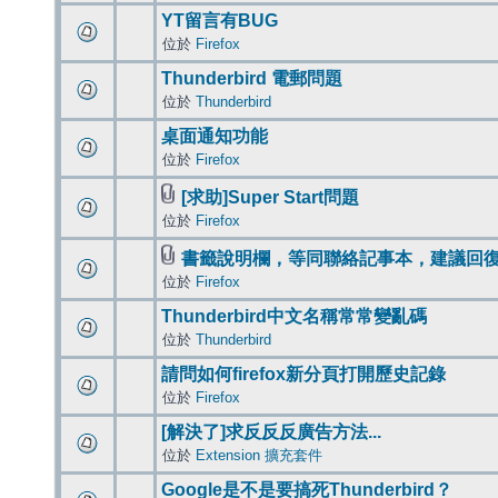
YT留言有BUG
位於
Firefox
Thunderbird 電郵問題
位於
Thunderbird
桌面通知功能
位於
Firefox
[求助]Super Start問題
位於
Firefox
書籤說明欄，等同聯絡記事本，建議回
位於
Firefox
Thunderbird中文名稱常常變亂碼
位於
Thunderbird
請問如何firefox新分頁打開歷史記錄
位於
Firefox
[解決了]求反反反廣告方法...
位於
Extension 擴充套件
Google是不是要搞死Thunderbird？