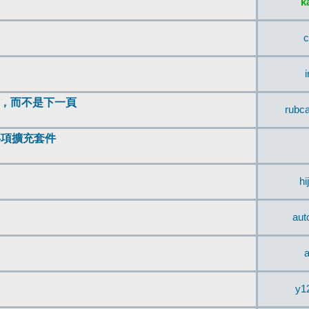
k
c
頂，而不是下一頁
rubc
辨事項擴充套件
hi
aut
a
y1