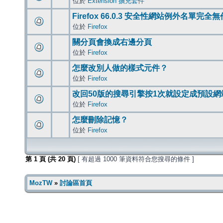
位於
Extension 擴充套件
Firefox 66.0.3 安全性網站例外名單完全
位於
Firefox
關分頁會換成右邊分頁
位於
Firefox
怎麼改別人做的樣式元件？
位於
Firefox
改回50版的搜尋引擎按1次就設定成預設網
位於
Firefox
怎麼刪除記憶？
位於
Firefox
第
1
頁 (共
20
頁)
[ 有超過 1000 筆資料符合您搜尋的條件 ]
MozTW
»
討論區首頁