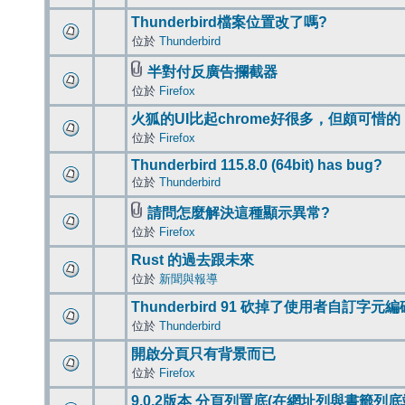
Thunderbird檔案位置改了嗎?
位於
Thunderbird
半對付反廣告攔截器
位於
Firefox
火狐的UI比起chrome好很多，但頗可惜的
位於
Firefox
Thunderbird 115.8.0 (64bit) has bug?
位於
Thunderbird
請問怎麼解決這種顯示異常?
位於
Firefox
Rust 的過去跟未來
位於
新聞與報導
Thunderbird 91 砍掉了使用者自訂字元
位於
Thunderbird
開啟分頁只有背景而已
位於
Firefox
9.0.2版本 分頁列置底(在網址列與書籤列底