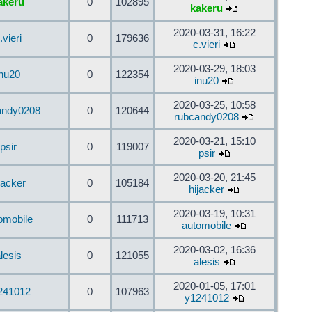
akeru
0
102895
kakeru
2020-03-31, 16:22
.vieri
0
179636
c.vieri
2020-03-29, 18:03
inu20
0
122354
inu20
2020-03-25, 10:58
andy0208
0
120644
rubcandy0208
2020-03-21, 15:10
psir
0
119007
psir
2020-03-20, 21:45
jacker
0
105184
hijacker
2020-03-19, 10:31
omobile
0
111713
automobile
2020-03-02, 16:36
lesis
0
121055
alesis
2020-01-05, 17:01
241012
0
107963
y1241012