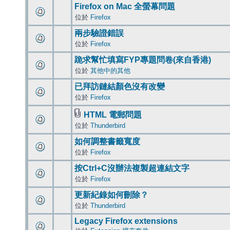
Firefox on Mac 全螢幕問題
位於
Firefox
兩步驗證錯誤
位於
Firefox
跪求幫忙填寫FYP專題問卷(來自香港)
位於
其他中的其他
已拜訪鏈結顏色沒有改變
位於
Firefox
HTML 電郵問題
位於
Thunderbird
如何調整書籤寬度
位於
Firefox
按Ctrl+C沒辦法複製超連結文字
位於
Firefox
更新紀錄如何刪除？
位於
Thunderbird
Legacy Firefox extensions