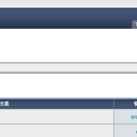
主題
gy