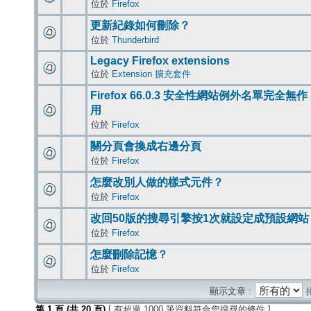
位於
Firefox
更新紀錄如何刪除？
位於
Thunderbird
Legacy Firefox extensions
位於
Extension 擴充套件
Firefox 66.0.3 安全性網站例外名單完全無作
用
位於
Firefox
關分頁會換成右邊分頁
位於
Firefox
怎麼改別人做的樣式元件？
位於
Firefox
改回50版的搜尋引擎按1次就設定成預設網站
位於
Firefox
怎麼刪除記憶？
位於
Firefox
顯示文章 :
第
1
頁 (共
20
頁)
[ 有超過 1000 筆資料符合您搜尋的條件 ]