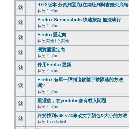
9.0.2版本 分頁列置底(在網址列與書籤列底端
位於
Firefox
Firefox Screenshots 快速按鈕 無法執行
位於
Firefox
Firefox重定向
位於
其他中的其他
瀏覽器重定向
位於
Firefox
停用Firefox更新
位於
Firefox
Firefox 有單一限制這軟體下載限速的方法
嗎?
位於
Firefox
重灌後，在youtube會有載入問題
位於
Firefox
終於找到v68-v74修改文字顏色&大小的方法
位於
Thunderbird