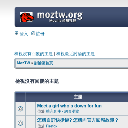
=
登入
註冊
檢視沒有回覆的主題
|
檢視最近討論的主題
MozTW
»
討論區首頁
檢視沒有回覆的主題
主題
Meet a girl who's down for fun
位於
擴充套件 - 網頁瀏覽
怎樣自訂快捷鍵? 怎樣向官方回報故障？
位於
Firefox