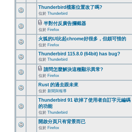
Thunderbird檔案位置改了嗎?
位於
Thunderbird
半對付反廣告攔截器
位於
Firefox
火狐的UI比起chrome好很多，但頗可惜的
位於
Firefox
Thunderbird 115.8.0 (64bit) has bug?
位於
Thunderbird
請問怎麼解決這種顯示異常?
位於
Firefox
Rust 的過去跟未來
位於
新聞與報導
Thunderbird 91 砍掉了使用者自訂字元編碼
的功能
位於
Thunderbird
開啟分頁只有背景而已
位於
Firefox