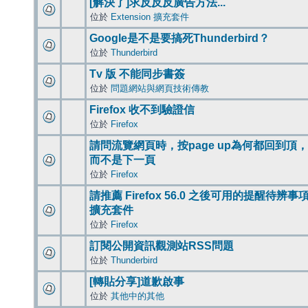
[解決了]求反反反廣告方法...
位於
Extension 擴充套件
Google是不是要搞死Thunderbird？
位於
Thunderbird
Tv 版 不能同步書簽
位於
問題網站與網頁技術傳教
Firefox 收不到驗證信
位於
Firefox
請問流覽網頁時，按page up為何都回到頂，
而不是下一頁
位於
Firefox
請推薦 Firefox 56.0 之後可用的提醒待辨事
擴充套件
位於
Firefox
訂閱公開資訊觀測站RSS問題
位於
Thunderbird
[轉貼分享]道歉啟事
位於
其他中的其他