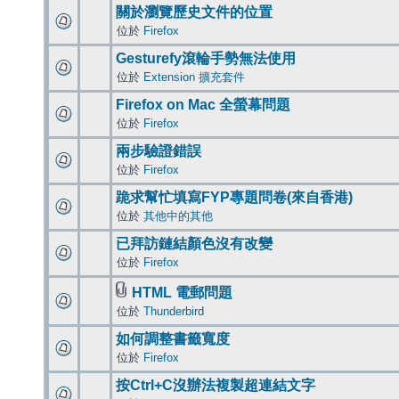
關於瀏覽歷史文件的位置
位於
Firefox
Gesturefy滾輪手勢無法使用
位於
Extension 擴充套件
Firefox on Mac 全螢幕問題
位於
Firefox
兩步驗證錯誤
位於
Firefox
跪求幫忙填寫FYP專題問卷(來自香港)
位於
其他中的其他
已拜訪鏈結顏色沒有改變
位於
Firefox
HTML 電郵問題
位於
Thunderbird
如何調整書籤寬度
位於
Firefox
按Ctrl+C沒辦法複製超連結文字