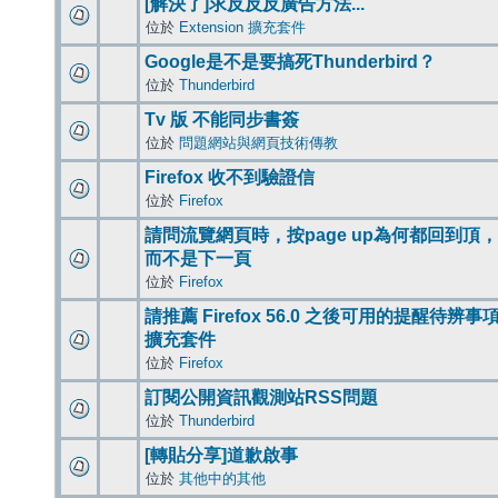
[解決了]求反反反廣告方法...
位於
Extension 擴充套件
Google是不是要搞死Thunderbird？
位於
Thunderbird
Tv 版 不能同步書簽
位於
問題網站與網頁技術傳教
Firefox 收不到驗證信
位於
Firefox
請問流覽網頁時，按page up為何都回到頂，
而不是下一頁
位於
Firefox
請推薦 Firefox 56.0 之後可用的提醒待辨事
擴充套件
位於
Firefox
訂閱公開資訊觀測站RSS問題
位於
Thunderbird
[轉貼分享]道歉啟事
位於
其他中的其他