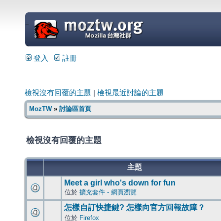
=
登入
註冊
檢視沒有回覆的主題
|
檢視最近討論的主題
MozTW
»
討論區首頁
檢視沒有回覆的主題
主題
Meet a girl who's down for fun
位於
擴充套件 - 網頁瀏覽
怎樣自訂快捷鍵? 怎樣向官方回報故障？
位於
Firefox