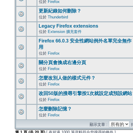
位於
Firefox
更新紀錄如何刪除？
位於
Thunderbird
Legacy Firefox extensions
位於
Extension 擴充套件
Firefox 66.0.3 安全性網站例外名單完全無作
用
位於
Firefox
關分頁會換成右邊分頁
位於
Firefox
怎麼改別人做的樣式元件？
位於
Firefox
改回50版的搜尋引擎按1次就設定成預設網站
位於
Firefox
怎麼刪除記憶？
位於
Firefox
顯示文章 :
第
1
頁 (共
20
頁)
[ 有超過 1000 筆資料符合您搜尋的條件 ]