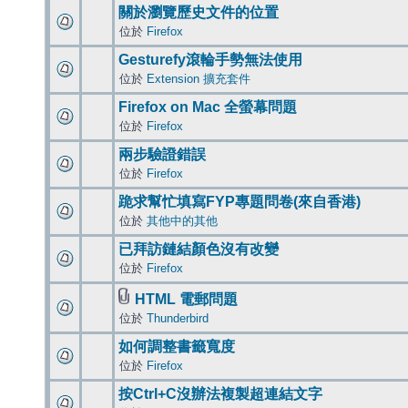
關於瀏覽歷史文件的位置
位於
Firefox
Gesturefy滾輪手勢無法使用
位於
Extension 擴充套件
Firefox on Mac 全螢幕問題
位於
Firefox
兩步驗證錯誤
位於
Firefox
跪求幫忙填寫FYP專題問卷(來自香港)
位於
其他中的其他
已拜訪鏈結顏色沒有改變
位於
Firefox
HTML 電郵問題
位於
Thunderbird
如何調整書籤寬度
位於
Firefox
按Ctrl+C沒辦法複製超連結文字