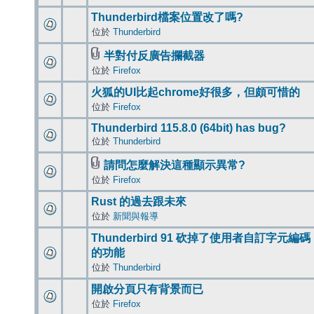
Thunderbird檔案位置改了嗎?
位於
Thunderbird
半對付反廣告攔截器
位於
Firefox
火狐的UI比起chrome好很多，但頗可惜的
位於
Firefox
Thunderbird 115.8.0 (64bit) has bug?
位於
Thunderbird
請問怎麼解決這種顯示異常?
位於
Firefox
Rust 的過去跟未來
位於
新聞與報導
Thunderbird 91 砍掉了使用者自訂字元編碼
的功能
位於
Thunderbird
開啟分頁只有背景而已
位於
Firefox