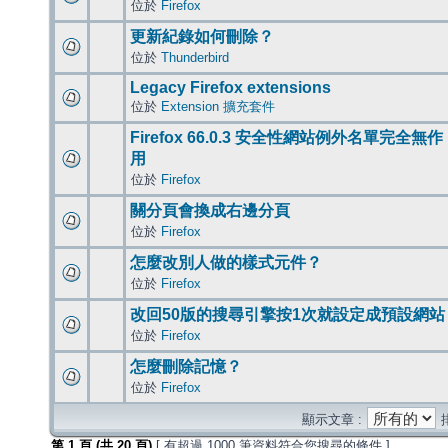
位於
Firefox
更新紀錄如何刪除？
位於
Thunderbird
Legacy Firefox extensions
位於
Extension 擴充套件
Firefox 66.0.3 安全性網站例外名單完全無作
用
位於
Firefox
關分頁會換成右邊分頁
位於
Firefox
怎麼改別人做的樣式元件？
位於
Firefox
改回50版的搜尋引擎按1次就設定成預設網站
位於
Firefox
怎麼刪除記憶？
位於
Firefox
顯示文章 :
第
1
頁 (共
20
頁)
[ 有超過 1000 筆資料符合您搜尋的條件 ]