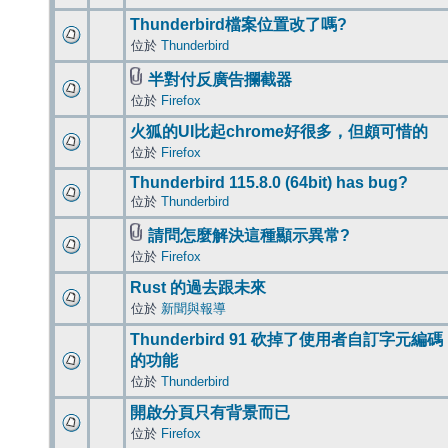
Thunderbird檔案位置改了嗎?
位於
Thunderbird
半對付反廣告攔截器
位於
Firefox
火狐的UI比起chrome好很多，但頗可惜的
位於
Firefox
Thunderbird 115.8.0 (64bit) has bug?
位於
Thunderbird
請問怎麼解決這種顯示異常?
位於
Firefox
Rust 的過去跟未來
位於
新聞與報導
Thunderbird 91 砍掉了使用者自訂字元編碼
的功能
位於
Thunderbird
開啟分頁只有背景而已
位於
Firefox