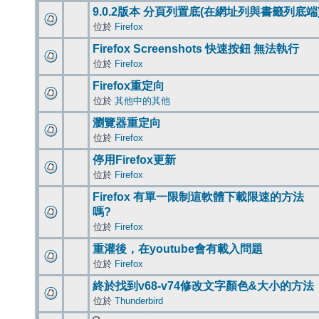
9.0.2版本 分頁列置底(在網址列與書籤列底端
位於
Firefox
Firefox Screenshots 快速按鈕 無法執行
位於
Firefox
Firefox重定向
位於
其他中的其他
瀏覽器重定向
位於
Firefox
停用Firefox更新
位於
Firefox
Firefox 有單一限制這軟體下載限速的方法
嗎?
位於
Firefox
重灌後，在youtube會有載入問題
位於
Firefox
終於找到v68-v74修改文字顏色&大小的方法
位於
Thunderbird