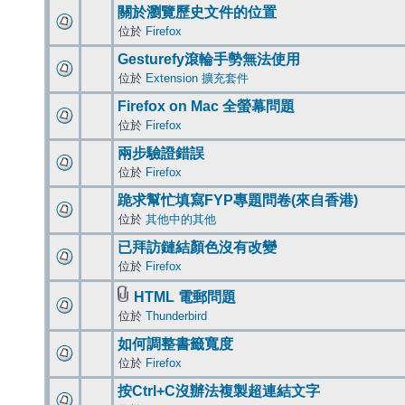
關於瀏覽歷史文件的位置
位於
Firefox
Gesturefy滾輪手勢無法使用
位於
Extension 擴充套件
Firefox on Mac 全螢幕問題
位於
Firefox
兩步驗證錯誤
位於
Firefox
跪求幫忙填寫FYP專題問卷(來自香港)
位於
其他中的其他
已拜訪鏈結顏色沒有改變
位於
Firefox
HTML 電郵問題
位於
Thunderbird
如何調整書籤寬度
位於
Firefox
按Ctrl+C沒辦法複製超連結文字