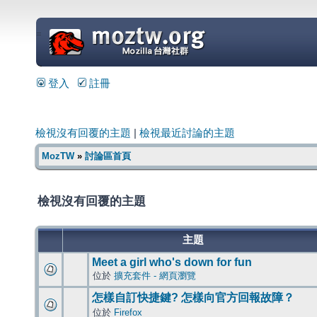
=
登入
註冊
檢視沒有回覆的主題
|
檢視最近討論的主題
MozTW
»
討論區首頁
檢視沒有回覆的主題
主題
Meet a girl who's down for fun
位於
擴充套件 - 網頁瀏覽
怎樣自訂快捷鍵? 怎樣向官方回報故障？
位於
Firefox