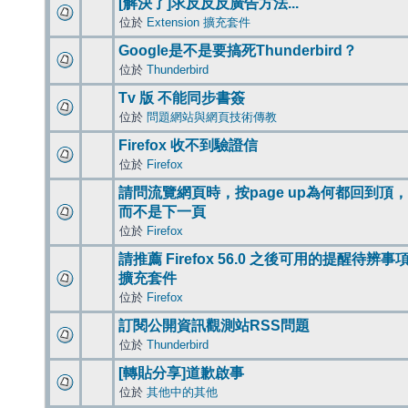
[解決了]求反反反廣告方法...
位於
Extension 擴充套件
Google是不是要搞死Thunderbird？
位於
Thunderbird
Tv 版 不能同步書簽
位於
問題網站與網頁技術傳教
Firefox 收不到驗證信
位於
Firefox
請問流覽網頁時，按page up為何都回到頂，
而不是下一頁
位於
Firefox
請推薦 Firefox 56.0 之後可用的提醒待辨事
擴充套件
位於
Firefox
訂閱公開資訊觀測站RSS問題
位於
Thunderbird
[轉貼分享]道歉啟事
位於
其他中的其他