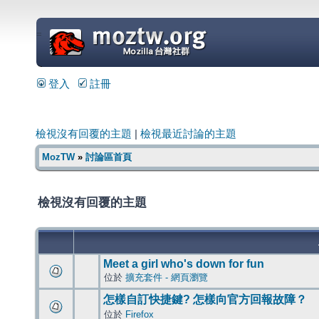
=
登入
註冊
檢視沒有回覆的主題
|
檢視最近討論的主題
MozTW
»
討論區首頁
檢視沒有回覆的主題
Meet a girl who's down for fun
位於
擴充套件 - 網頁瀏覽
怎樣自訂快捷鍵? 怎樣向官方回報故障？
位於
Firefox