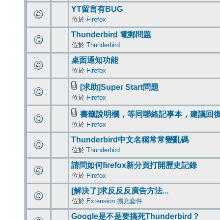
YT留言有BUG
位於
Firefox
Thunderbird 電郵問題
位於
Thunderbird
桌面通知功能
位於
Firefox
[求助]Super Start問題
位於
Firefox
書籤說明欄，等同聯絡記事本，建議回
位於
Firefox
Thunderbird中文名稱常常變亂碼
位於
Thunderbird
請問如何firefox新分頁打開歷史記錄
位於
Firefox
[解決了]求反反反廣告方法...
位於
Extension 擴充套件
Google是不是要搞死Thunderbird？