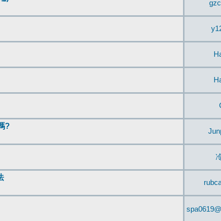
gzc
y1
H
H
嗎?
Jun
法
rubc
spa0619@