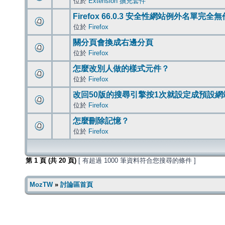
位於
Extension 擴充套件
Firefox 66.0.3 安全性網站例外名單完全
位於
Firefox
關分頁會換成右邊分頁
位於
Firefox
怎麼改別人做的樣式元件？
位於
Firefox
改回50版的搜尋引擎按1次就設定成預設網
位於
Firefox
怎麼刪除記憶？
位於
Firefox
第
1
頁 (共
20
頁)
[ 有超過 1000 筆資料符合您搜尋的條件 ]
MozTW
»
討論區首頁