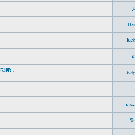
Ha
jac
d
復功能．
twt
rubc
憂