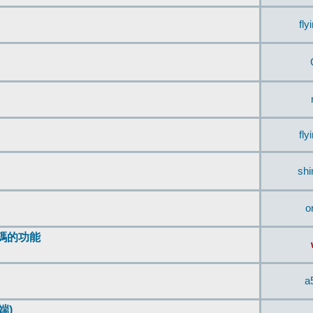
fly
fly
sh
o
編碼的功能
a
端)