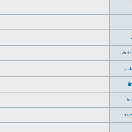
weit
jac
li
fr
rog