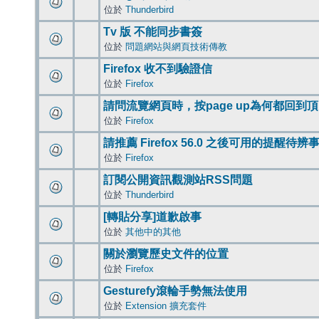
位於
Thunderbird
Tv 版 不能同步書簽
位於
問題網站與網頁技術傳教
Firefox 收不到驗證信
位於
Firefox
請問流覽網頁時，按page up為何都回到
位於
Firefox
請推薦 Firefox 56.0 之後可用的提醒待
位於
Firefox
訂閱公開資訊觀測站RSS問題
位於
Thunderbird
[轉貼分享]道歉啟事
位於
其他中的其他
關於瀏覽歷史文件的位置
位於
Firefox
Gesturefy滾輪手勢無法使用
位於
Extension 擴充套件