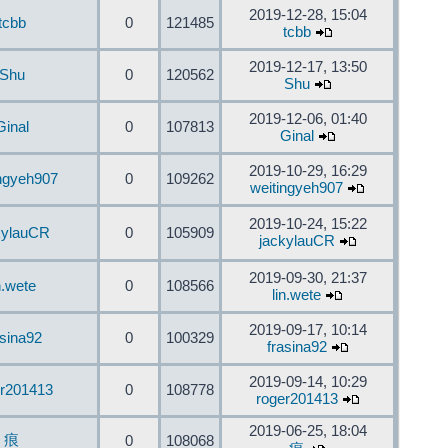
2019-12-28, 15:04
tcbb
0
121485
tcbb
2019-12-17, 13:50
Shu
0
120562
Shu
2019-12-06, 01:40
Ginal
0
107813
Ginal
2019-10-29, 16:29
ingyeh907
0
109262
weitingyeh907
2019-10-24, 15:22
kylauCR
0
105909
jackylauCR
2019-09-30, 21:37
n.wete
0
108566
lin.wete
2019-09-17, 10:14
asina92
0
100329
frasina92
2019-09-14, 10:29
er201413
0
108778
roger201413
2019-06-25, 18:04
痕
0
108068