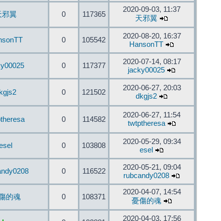
2020-09-03, 11:37
天邪翼
0
117365
天邪翼
2020-08-20, 16:37
nsonTT
0
105542
HansonTT
2020-07-14, 08:17
ky00025
0
117377
jacky00025
2020-06-27, 20:03
kgjs2
0
121502
dkgjs2
2020-06-27, 11:54
ptheresa
0
114582
twtptheresa
2020-05-29, 09:34
esel
0
103808
esel
2020-05-21, 09:04
andy0208
0
116522
rubcandy0208
2020-04-07, 14:54
傷的魂
0
108371
憂傷的魂
2020-04-03, 17:56