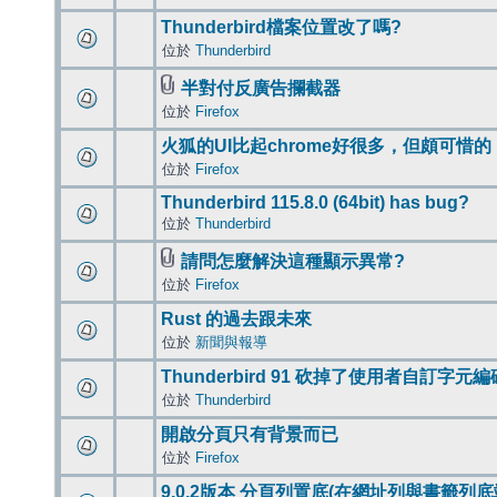
Thunderbird檔案位置改了嗎?
位於
Thunderbird
半對付反廣告攔截器
位於
Firefox
火狐的UI比起chrome好很多，但頗可惜的
位於
Firefox
Thunderbird 115.8.0 (64bit) has bug?
位於
Thunderbird
請問怎麼解決這種顯示異常?
位於
Firefox
Rust 的過去跟未來
位於
新聞與報導
Thunderbird 91 砍掉了使用者自訂字元
位於
Thunderbird
開啟分頁只有背景而已
位於
Firefox
9.0.2版本 分頁列置底(在網址列與書籤列底