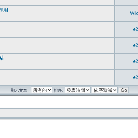
無作用
Wil
e2
e2
站
e2
e2
顯示文章 :
排序: