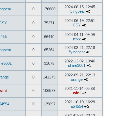
2024-08-15, 12:45
ingbear
0
176680
flyingbear
2024-06-19, 22:51
CSY
0
75371
CSY
2024-04-11, 09:09
rfrkk
0
66410
rfrkk
2024-02-21, 22:18
ingbear
0
65264
flyingbear
2022-12-02, 10:46
ine9001
0
91078
shine9001
2022-09-21, 22:13
range
0
141279
orange
2021-11-14, 05:38
wini
0
106579
wini
2021-10-10, 16:29
54554
0
125897
a54554
2021-07-31, 20:13