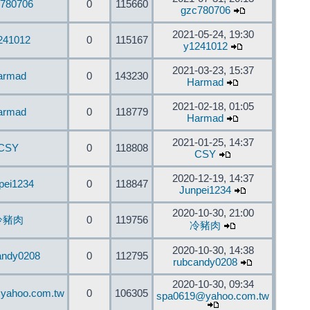
780706
0
115660
gzc780706
2021-05-24, 19:30
241012
0
115167
y1241012
2021-03-23, 15:37
armad
0
143230
Harmad
2021-02-18, 01:05
armad
0
118779
Harmad
2021-01-25, 14:37
CSY
0
118808
CSY
2020-12-19, 14:37
pei1234
0
118847
Junpei1234
2020-10-30, 21:00
冷豬肉
0
119756
冷豬肉
2020-10-30, 14:38
andy0208
0
112795
rubcandy0208
2020-10-30, 09:34
yahoo.com.tw
0
106305
spa0619@yahoo.com.tw