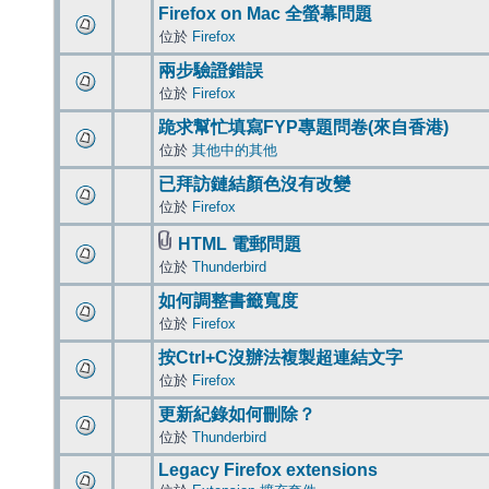
Firefox on Mac 全螢幕問題
位於
Firefox
兩步驗證錯誤
位於
Firefox
跪求幫忙填寫FYP專題問卷(來自香港)
位於
其他中的其他
已拜訪鏈結顏色沒有改變
位於
Firefox
HTML 電郵問題
位於
Thunderbird
如何調整書籤寬度
位於
Firefox
按Ctrl+C沒辦法複製超連結文字
位於
Firefox
更新紀錄如何刪除？
位於
Thunderbird
Legacy Firefox extensions