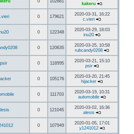
akeru
0
102881
kakeru
2020-03-31, 16:22
.vieri
0
179621
c.vieri
2020-03-29, 18:03
inu20
0
122348
inu20
2020-03-25, 10:58
andy0208
0
120635
rubcandy0208
2020-03-21, 15:10
psir
0
118995
psir
2020-03-20, 21:45
jacker
0
105176
hijacker
2020-03-19, 10:31
omobile
0
111703
automobile
2020-03-02, 16:36
lesis
0
121045
alesis
2020-01-05, 17:01
241012
0
107949
y1241012