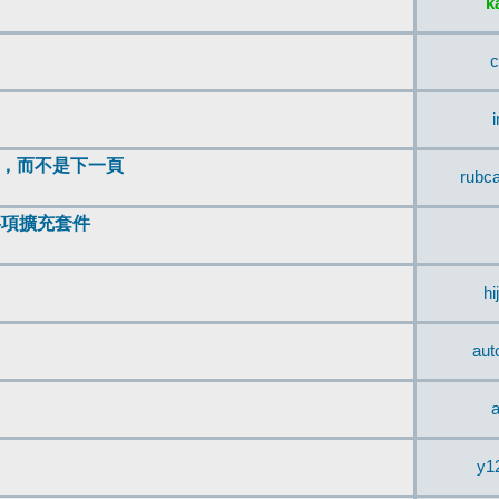
k
c
頂，而不是下一頁
rubc
辨事項擴充套件
hi
aut
a
y1