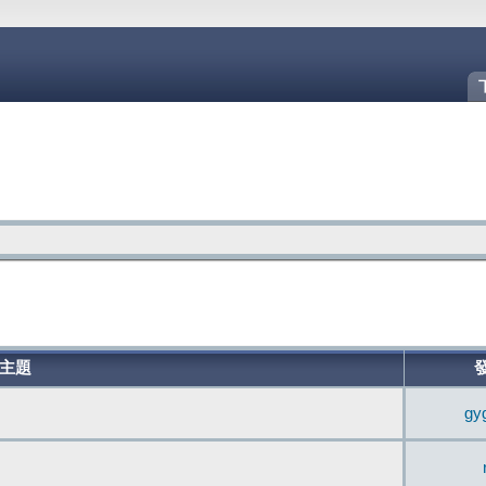
主題
gy