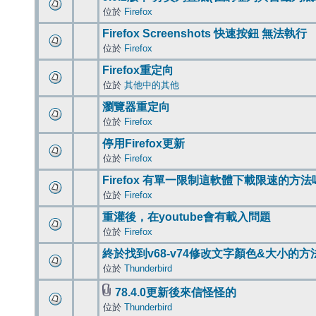
位於
Firefox
Firefox Screenshots 快速按鈕 無法執行
位於
Firefox
Firefox重定向
位於
其他中的其他
瀏覽器重定向
位於
Firefox
停用Firefox更新
位於
Firefox
Firefox 有單一限制這軟體下載限速的方法
位於
Firefox
重灌後，在youtube會有載入問題
位於
Firefox
終於找到v68-v74修改文字顏色&大小的方
位於
Thunderbird
78.4.0更新後來信怪怪的
位於
Thunderbird