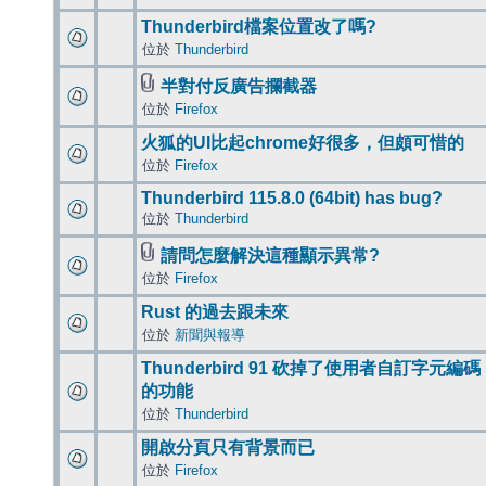
Thunderbird檔案位置改了嗎?
位於
Thunderbird
半對付反廣告攔截器
位於
Firefox
火狐的UI比起chrome好很多，但頗可惜的
位於
Firefox
Thunderbird 115.8.0 (64bit) has bug?
位於
Thunderbird
請問怎麼解決這種顯示異常?
位於
Firefox
Rust 的過去跟未來
位於
新聞與報導
Thunderbird 91 砍掉了使用者自訂字元編碼
的功能
位於
Thunderbird
開啟分頁只有背景而已
位於
Firefox