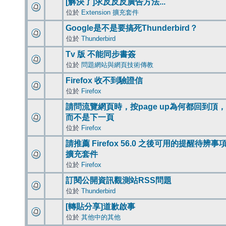
[解決了]求反反反廣告方法...
位於
Extension 擴充套件
Google是不是要搞死Thunderbird？
位於
Thunderbird
Tv 版 不能同步書簽
位於
問題網站與網頁技術傳教
Firefox 收不到驗證信
位於
Firefox
請問流覽網頁時，按page up為何都回到頂，
而不是下一頁
位於
Firefox
請推薦 Firefox 56.0 之後可用的提醒待辨事
擴充套件
位於
Firefox
訂閱公開資訊觀測站RSS問題
位於
Thunderbird
[轉貼分享]道歉啟事
位於
其他中的其他