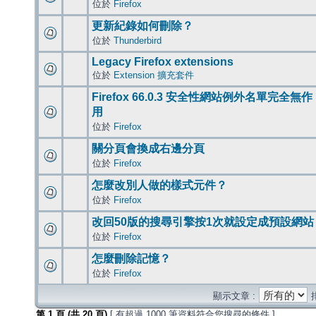
位於
Firefox
更新紀錄如何刪除？
位於
Thunderbird
Legacy Firefox extensions
位於
Extension 擴充套件
Firefox 66.0.3 安全性網站例外名單完全無作
用
位於
Firefox
關分頁會換成右邊分頁
位於
Firefox
怎麼改別人做的樣式元件？
位於
Firefox
改回50版的搜尋引擎按1次就設定成預設網站
位於
Firefox
怎麼刪除記憶？
位於
Firefox
顯示文章 :
第
1
頁 (共
20
頁)
[ 有超過 1000 筆資料符合您搜尋的條件 ]