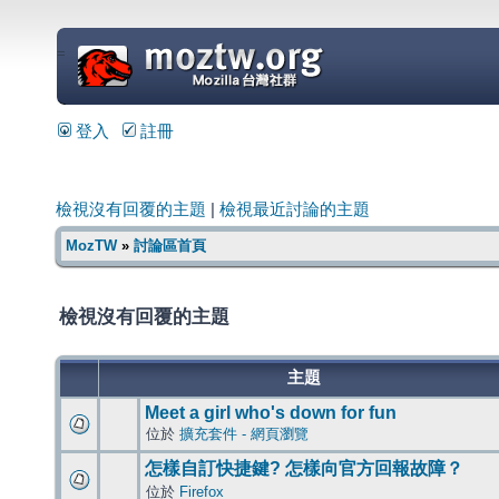
=
登入
註冊
檢視沒有回覆的主題
|
檢視最近討論的主題
MozTW
»
討論區首頁
檢視沒有回覆的主題
主題
Meet a girl who's down for fun
位於
擴充套件 - 網頁瀏覽
怎樣自訂快捷鍵? 怎樣向官方回報故障？
位於
Firefox