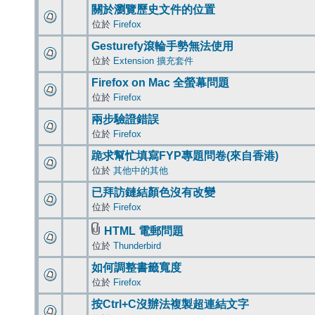
關於瀏覽歷史文件的位置
位於
Firefox
Gesturefy滾輪手勢無法使用
位於
Extension 擴充套件
Firefox on Mac 全螢幕問題
位於
Firefox
兩步驗證錯誤
位於
Firefox
跪求幫忙填寫FYP專題問卷(來自香港)
位於
其他中的其他
已拜訪鏈結顏色沒有改變
位於
Firefox
HTML 電郵問題
位於
Thunderbird
如何調整書籤寬度
位於
Firefox
按Ctrl+C沒辦法複製超連結文字