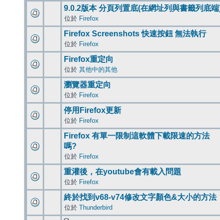
9.0.2版本 分頁列置底(在網址列與書籤列底端
位於
Firefox
Firefox Screenshots 快速按鈕 無法執行
位於
Firefox
Firefox重定向
位於
其他中的其他
瀏覽器重定向
位於
Firefox
停用Firefox更新
位於
Firefox
Firefox 有單一限制這軟體下載限速的方法
嗎?
位於
Firefox
重灌後，在youtube會有載入問題
位於
Firefox
終於找到v68-v74修改文字顏色&大小的方法
位於
Thunderbird