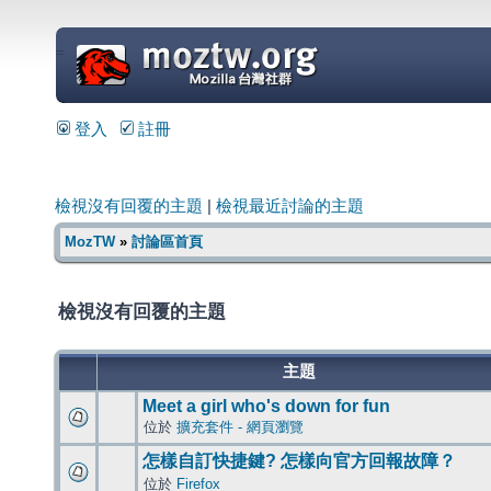
=
登入
註冊
檢視沒有回覆的主題
|
檢視最近討論的主題
MozTW
»
討論區首頁
檢視沒有回覆的主題
主題
Meet a girl who's down for fun
位於
擴充套件 - 網頁瀏覽
怎樣自訂快捷鍵? 怎樣向官方回報故障？
位於
Firefox