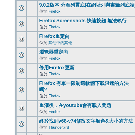
9.0.2版本 分頁列置底(在網址列與書籤列底端
位於
Firefox
Firefox Screenshots 快速按鈕 無法執行
位於
Firefox
Firefox重定向
位於
其他中的其他
瀏覽器重定向
位於
Firefox
停用Firefox更新
位於
Firefox
Firefox 有單一限制這軟體下載限速的方法
嗎?
位於
Firefox
重灌後，在youtube會有載入問題
位於
Firefox
終於找到v68-v74修改文字顏色&大小的方法
位於
Thunderbird