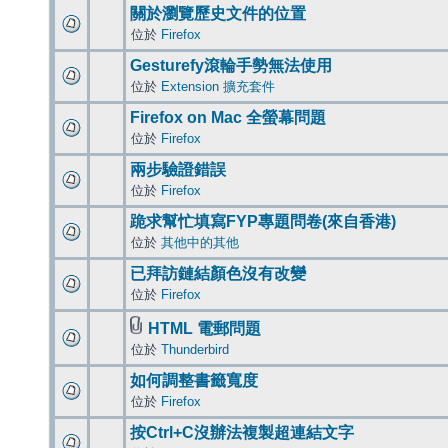
關於瀏覽歷史文件的位置
位於
Firefox
Gesturefy滾輪手勢無法使用
位於
Extension 擴充套件
Firefox on Mac 全螢幕問題
位於
Firefox
兩步驗證錯誤
位於
Firefox
跪求幫忙填寫FYP專題問卷(來自香港)
位於
其他中的其他
已拜訪鏈結顏色沒有改變
位於
Firefox
HTML 電郵問題
位於
Thunderbird
如何調整書籤寬度
位於
Firefox
按Ctrl+C沒辦法複製超連結文字