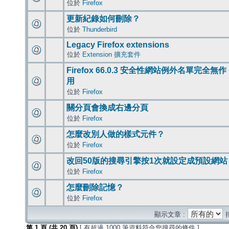
位於
Firefox
更新紀錄如何刪除？
位於
Thunderbird
Legacy Firefox extensions
位於
Extension 擴充套件
Firefox 66.0.3 安全性網站例外名單完全無作
用
位於
Firefox
關分頁會換成右邊分頁
位於
Firefox
怎麼改別人做的樣式元件？
位於
Firefox
改回50版的搜尋引擎按1次就設定成預設網站
位於
Firefox
怎麼刪除記憶？
位於
Firefox
顯示文章 :
第
1
頁 (共
20
頁)
[ 有超過 1000 筆資料符合您搜尋的條件 ]