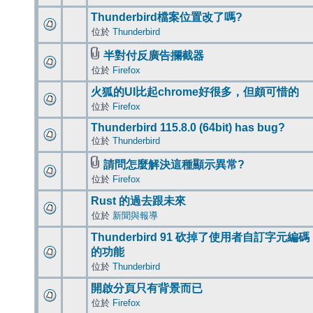
Thunderbird檔案位置改了嗎?
位於
Thunderbird
半對付反廣告攔截器
位於
Firefox
火狐的UI比起chrome好很多，但頗可惜的
位於
Firefox
Thunderbird 115.8.0 (64bit) has bug?
位於
Thunderbird
請問怎麼解決這種顯示異常?
位於
Firefox
Rust 的過去跟未來
位於
新聞與報導
Thunderbird 91 砍掉了使用者自訂字元編碼
的功能
位於
Thunderbird
開啟分頁只有背景而已
位於
Firefox