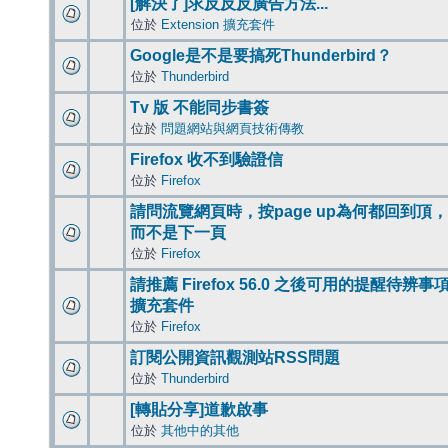
[解決了]求反反反廣告方法...
位於
Extension 擴充套件
Google是不是要搞死Thunderbird？
位於
Thunderbird
Tv 版 不能同步書簽
位於
問題網站與網頁技術傳教
Firefox 收不到驗證信
位於
Firefox
請問流覽網頁時，按page up為何都回到頂，
而不是下一頁
位於
Firefox
請推薦 Firefox 56.0 之後可用的提醒待辨事
擴充套件
位於
Firefox
訂閱公開資訊觀測站RSS問題
位於
Thunderbird
[轉貼分享]道歉啟事
位於
其他中的其他