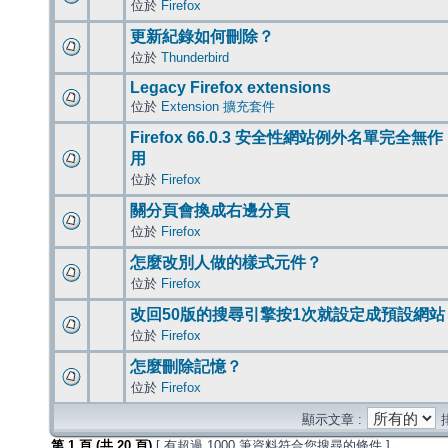
位於
Firefox
更新紀錄如何刪除？
位於
Thunderbird
Legacy Firefox extensions
位於
Extension 擴充套件
Firefox 66.0.3 安全性網站例外名單完全無作
用
位於
Firefox
關分頁會換成右邊分頁
位於
Firefox
怎麼改別人做的樣式元件？
位於
Firefox
改回50版的搜尋引擎按1次就設定成預設網站
位於
Firefox
怎麼刪除記憶？
位於
Firefox
顯示文章 :
第
1
頁 (共
20
頁)
[ 有超過 1000 筆資料符合您搜尋的條件 ]