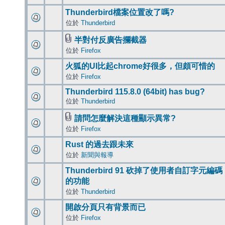
Thunderbird檔案位置改了嗎?
位於
Thunderbird
半對付反廣告攔截器
位於
Firefox
火狐的UI比起chrome好很多，但頗可惜的
位於
Firefox
Thunderbird 115.8.0 (64bit) has bug?
位於
Thunderbird
請問怎麼解決這種顯示異常?
位於
Firefox
Rust 的過去跟未來
位於
新聞與報導
Thunderbird 91 砍掉了使用者自訂字元編碼
的功能
位於
Thunderbird
開啟分頁只有背景而已
位於
Firefox