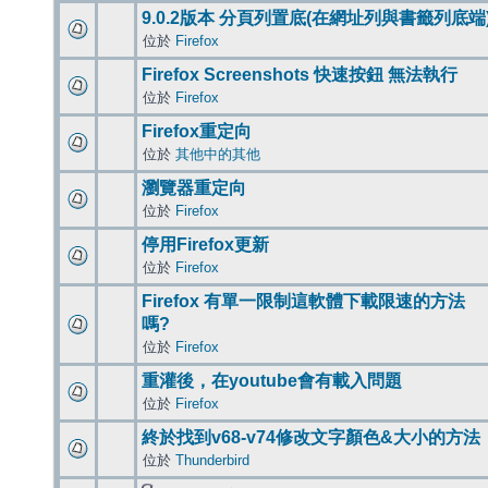
9.0.2版本 分頁列置底(在網址列與書籤列底端
位於
Firefox
Firefox Screenshots 快速按鈕 無法執行
位於
Firefox
Firefox重定向
位於
其他中的其他
瀏覽器重定向
位於
Firefox
停用Firefox更新
位於
Firefox
Firefox 有單一限制這軟體下載限速的方法
嗎?
位於
Firefox
重灌後，在youtube會有載入問題
位於
Firefox
終於找到v68-v74修改文字顏色&大小的方法
位於
Thunderbird