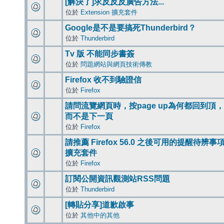
[解決了]求反反反廣告方法...
位於
Extension 擴充套件
Google是不是要搞死Thunderbird？
位於
Thunderbird
Tv 版 不能同步書簽
位於
問題網站與網頁技術傳教
Firefox 收不到驗證信
位於
Firefox
請問流覽網頁時，按page up為何都回到頂，
而不是下一頁
位於
Firefox
請推薦 Firefox 56.0 之後可用的提醒待辨事
擴充套件
位於
Firefox
訂閱公開資訊觀測站RSS問題
位於
Thunderbird
[轉貼分享]道歉啟事
位於
其他中的其他