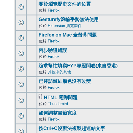
關於瀏覽歷史文件的位置
位於
Firefox
Gesturefy滾輪手勢無法使用
位於
Extension 擴充套件
Firefox on Mac 全螢幕問題
位於
Firefox
兩步驗證錯誤
位於
Firefox
跪求幫忙填寫FYP專題問卷(來自香港)
位於
其他中的其他
已拜訪鏈結顏色沒有改變
位於
Firefox
HTML 電郵問題
位於
Thunderbird
如何調整書籤寬度
位於
Firefox
按Ctrl+C沒辦法複製超連結文字