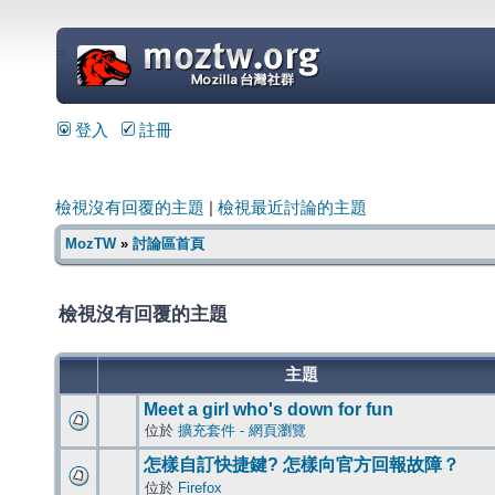
=
登入
註冊
檢視沒有回覆的主題
|
檢視最近討論的主題
MozTW
»
討論區首頁
檢視沒有回覆的主題
主題
Meet a girl who's down for fun
位於
擴充套件 - 網頁瀏覽
怎樣自訂快捷鍵? 怎樣向官方回報故障？
位於
Firefox