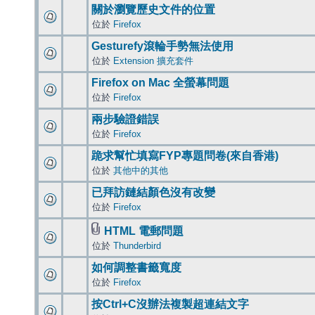
關於瀏覽歷史文件的位置
位於
Firefox
Gesturefy滾輪手勢無法使用
位於
Extension 擴充套件
Firefox on Mac 全螢幕問題
位於
Firefox
兩步驗證錯誤
位於
Firefox
跪求幫忙填寫FYP專題問卷(來自香港)
位於
其他中的其他
已拜訪鏈結顏色沒有改變
位於
Firefox
HTML 電郵問題
位於
Thunderbird
如何調整書籤寬度
位於
Firefox
按Ctrl+C沒辦法複製超連結文字