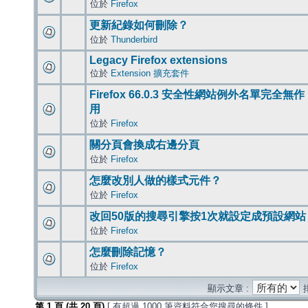
位於
Firefox
更新紀錄如何刪除？
位於
Thunderbird
Legacy Firefox extensions
位於
Extension 擴充套件
Firefox 66.0.3 安全性網站例外名單完全無作
用
位於
Firefox
關分頁會換成右邊分頁
位於
Firefox
怎麼改別人做的樣式元件？
位於
Firefox
改回50版的搜尋引擎按1次就設定成預設網站
位於
Firefox
怎麼刪除記憶？
位於
Firefox
顯示文章 :
第
1
頁 (共
20
頁)
[ 有超過 1000 筆資料符合您搜尋的條件 ]