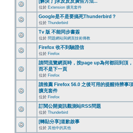
[解決了]求反反反廣告方法...
位於
Extension 擴充套件
Google是不是要搞死Thunderbird？
位於
Thunderbird
Tv 版 不能同步書簽
位於
問題網站與網頁技術傳教
Firefox 收不到驗證信
位於
Firefox
請問流覽網頁時，按page up為何都回到頂，
而不是下一頁
位於
Firefox
請推薦 Firefox 56.0 之後可用的提醒待辨事
擴充套件
位於
Firefox
訂閱公開資訊觀測站RSS問題
位於
Thunderbird
[轉貼分享]道歉啟事
位於
其他中的其他