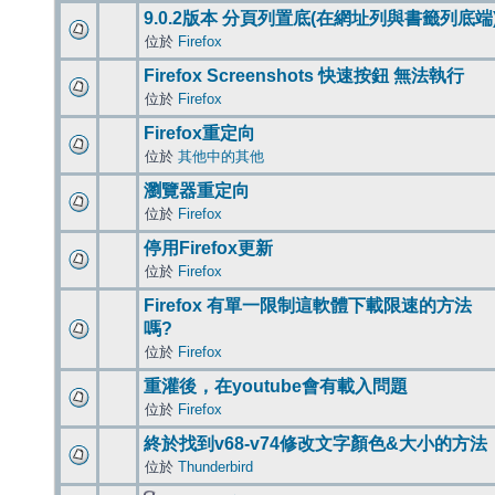
9.0.2版本 分頁列置底(在網址列與書籤列底端
位於
Firefox
Firefox Screenshots 快速按鈕 無法執行
位於
Firefox
Firefox重定向
位於
其他中的其他
瀏覽器重定向
位於
Firefox
停用Firefox更新
位於
Firefox
Firefox 有單一限制這軟體下載限速的方法
嗎?
位於
Firefox
重灌後，在youtube會有載入問題
位於
Firefox
終於找到v68-v74修改文字顏色&大小的方法
位於
Thunderbird