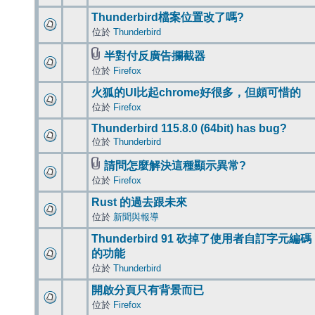
Thunderbird檔案位置改了嗎?
位於
Thunderbird
半對付反廣告攔截器
位於
Firefox
火狐的UI比起chrome好很多，但頗可惜的
位於
Firefox
Thunderbird 115.8.0 (64bit) has bug?
位於
Thunderbird
請問怎麼解決這種顯示異常?
位於
Firefox
Rust 的過去跟未來
位於
新聞與報導
Thunderbird 91 砍掉了使用者自訂字元編碼
的功能
位於
Thunderbird
開啟分頁只有背景而已
位於
Firefox