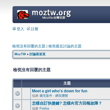
=
登入
註冊
檢視沒有回覆的主題
|
檢視最近討論的主題
MozTW
»
討論區首頁
檢視沒有回覆的主題
主題
Meet a girl who's down for fun
位於
擴充套件 - 網頁瀏覽
怎樣自訂快捷鍵? 怎樣向官方回報故障？
位於
Firefox