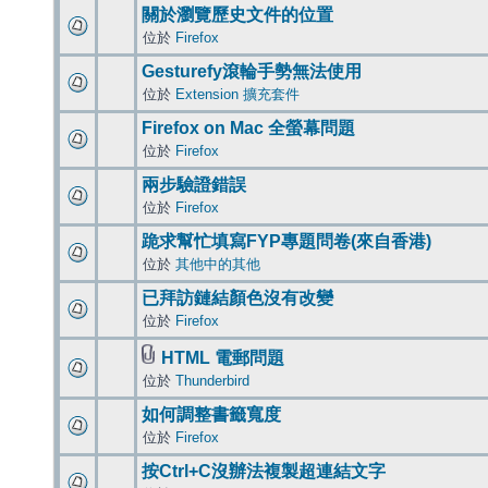
關於瀏覽歷史文件的位置
位於
Firefox
Gesturefy滾輪手勢無法使用
位於
Extension 擴充套件
Firefox on Mac 全螢幕問題
位於
Firefox
兩步驗證錯誤
位於
Firefox
跪求幫忙填寫FYP專題問卷(來自香港)
位於
其他中的其他
已拜訪鏈結顏色沒有改變
位於
Firefox
HTML 電郵問題
位於
Thunderbird
如何調整書籤寬度
位於
Firefox
按Ctrl+C沒辦法複製超連結文字