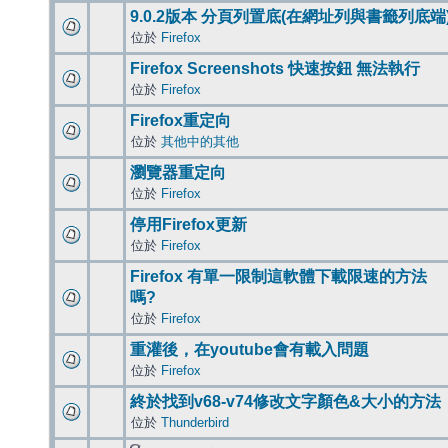
9.0.2版本 分頁列置底(在網址列與書籤列底端
位於
Firefox
Firefox Screenshots 快速按鈕 無法執行
位於
Firefox
Firefox重定向
位於
其他中的其他
瀏覽器重定向
位於
Firefox
停用Firefox更新
位於
Firefox
Firefox 有單一限制這軟體下載限速的方法
嗎?
位於
Firefox
重灌後，在youtube會有載入問題
位於
Firefox
終於找到v68-v74修改文字顏色&大小的方法
位於
Thunderbird