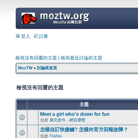
=
登入
註冊
檢視沒有回覆的主題
|
檢視最近討論的主題
MozTW
»
討論區首頁
檢視沒有回覆的主題
主題
Meet a girl who's down for fun
位於
擴充套件 - 網頁瀏覽
怎樣自訂快捷鍵? 怎樣向官方回報故障？
位於
Firefox