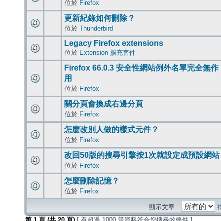
位於
Firefox
更新紀錄如何刪除？
位於
Thunderbird
Legacy Firefox extensions
位於
Extension 擴充套件
Firefox 66.0.3 安全性網站例外名單完全無作
用
位於
Firefox
關分頁會換成右邊分頁
位於
Firefox
怎麼改別人做的樣式元件？
位於
Firefox
改回50版的搜尋引擎按1次就設定成預設網站
位於
Firefox
怎麼刪除記憶？
位於
Firefox
顯示文章 :
第
1
頁 (共
20
頁)
[ 有超過 1000 筆資料符合您搜尋的條件 ]