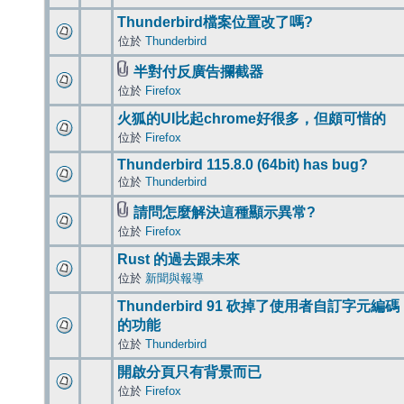
Thunderbird檔案位置改了嗎?
位於
Thunderbird
半對付反廣告攔截器
位於
Firefox
火狐的UI比起chrome好很多，但頗可惜的
位於
Firefox
Thunderbird 115.8.0 (64bit) has bug?
位於
Thunderbird
請問怎麼解決這種顯示異常?
位於
Firefox
Rust 的過去跟未來
位於
新聞與報導
Thunderbird 91 砍掉了使用者自訂字元編碼
的功能
位於
Thunderbird
開啟分頁只有背景而已
位於
Firefox