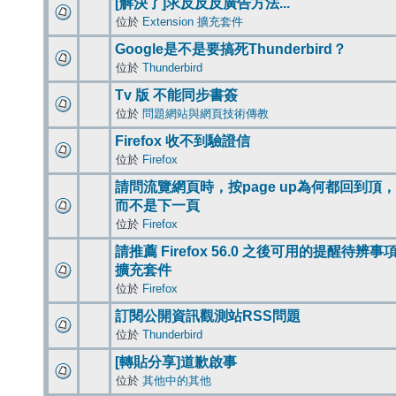
[解決了]求反反反廣告方法...
位於
Extension 擴充套件
Google是不是要搞死Thunderbird？
位於
Thunderbird
Tv 版 不能同步書簽
位於
問題網站與網頁技術傳教
Firefox 收不到驗證信
位於
Firefox
請問流覽網頁時，按page up為何都回到頂，
而不是下一頁
位於
Firefox
請推薦 Firefox 56.0 之後可用的提醒待辨事
擴充套件
位於
Firefox
訂閱公開資訊觀測站RSS問題
位於
Thunderbird
[轉貼分享]道歉啟事
位於
其他中的其他