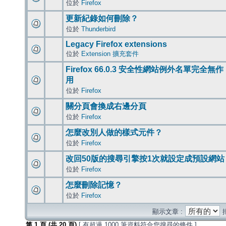
位於
Firefox
更新紀錄如何刪除？
位於
Thunderbird
Legacy Firefox extensions
位於
Extension 擴充套件
Firefox 66.0.3 安全性網站例外名單完全無作
用
位於
Firefox
關分頁會換成右邊分頁
位於
Firefox
怎麼改別人做的樣式元件？
位於
Firefox
改回50版的搜尋引擎按1次就設定成預設網站
位於
Firefox
怎麼刪除記憶？
位於
Firefox
顯示文章 :
第
1
頁 (共
20
頁)
[ 有超過 1000 筆資料符合您搜尋的條件 ]