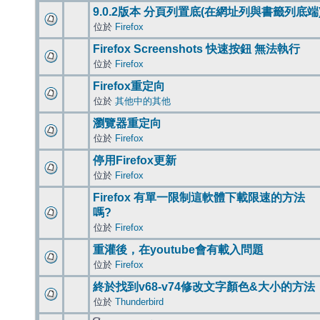
9.0.2版本 分頁列置底(在網址列與書籤列底端
位於
Firefox
Firefox Screenshots 快速按鈕 無法執行
位於
Firefox
Firefox重定向
位於
其他中的其他
瀏覽器重定向
位於
Firefox
停用Firefox更新
位於
Firefox
Firefox 有單一限制這軟體下載限速的方法
嗎?
位於
Firefox
重灌後，在youtube會有載入問題
位於
Firefox
終於找到v68-v74修改文字顏色&大小的方法
位於
Thunderbird