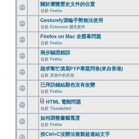
關於瀏覽歷史文件的位置
位於
Firefox
Gesturefy滾輪手勢無法使用
位於
Extension 擴充套件
Firefox on Mac 全螢幕問題
位於
Firefox
兩步驗證錯誤
位於
Firefox
跪求幫忙填寫FYP專題問卷(來自香港)
位於
其他中的其他
已拜訪鏈結顏色沒有改變
位於
Firefox
HTML 電郵問題
位於
Thunderbird
如何調整書籤寬度
位於
Firefox
按Ctrl+C沒辦法複製超連結文字