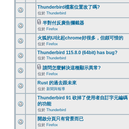
Thunderbird檔案位置改了嗎?
位於
Thunderbird
半對付反廣告攔截器
位於
Firefox
火狐的UI比起chrome好很多，但頗可惜的
位於
Firefox
Thunderbird 115.8.0 (64bit) has bug?
位於
Thunderbird
請問怎麼解決這種顯示異常?
位於
Firefox
Rust 的過去跟未來
位於
新聞與報導
Thunderbird 91 砍掉了使用者自訂字元編碼
的功能
位於
Thunderbird
開啟分頁只有背景而已
位於
Firefox