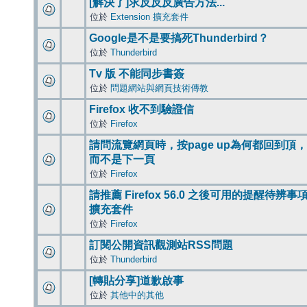
[解決了]求反反反廣告方法...
位於
Extension 擴充套件
Google是不是要搞死Thunderbird？
位於
Thunderbird
Tv 版 不能同步書簽
位於
問題網站與網頁技術傳教
Firefox 收不到驗證信
位於
Firefox
請問流覽網頁時，按page up為何都回到頂，
而不是下一頁
位於
Firefox
請推薦 Firefox 56.0 之後可用的提醒待辨事
擴充套件
位於
Firefox
訂閱公開資訊觀測站RSS問題
位於
Thunderbird
[轉貼分享]道歉啟事
位於
其他中的其他