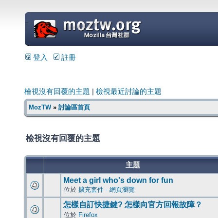
=
登入
註冊
檢視沒有回覆的主題
|
檢視最近討論的主題
MozTW
»
討論區首頁
檢視沒有回覆的主題
主題
Meet a girl who's down for fun
位於
擴充套件 - 網頁瀏覽
怎樣自訂快捷鍵? 怎樣向官方回報故障？
位於
Firefox