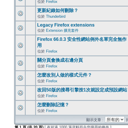
位於
Firefox
更新紀錄如何刪除？
位於
Thunderbird
Legacy Firefox extensions
位於
Extension 擴充套件
Firefox 66.0.3 安全性網站例外名單完全無作
用
位於
Firefox
關分頁會換成右邊分頁
位於
Firefox
怎麼改別人做的樣式元件？
位於
Firefox
改回50版的搜尋引擎按1次就設定成預設網站
位於
Firefox
怎麼刪除記憶？
位於
Firefox
顯示文章 :
第
1
頁 (共
20
頁)
[ 有超過 1000 筆資料符合您搜尋的條件 ]