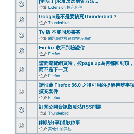
[解決了]求反反反廣告方法...
位於
Extension 擴充套件
Google是不是要搞死Thunderbird？
位於
Thunderbird
Tv 版 不能同步書簽
位於
問題網站與網頁技術傳教
Firefox 收不到驗證信
位於
Firefox
請問流覽網頁時，按page up為何都回到頂，
而不是下一頁
位於
Firefox
請推薦 Firefox 56.0 之後可用的提醒待辨事
擴充套件
位於
Firefox
訂閱公開資訊觀測站RSS問題
位於
Thunderbird
[轉貼分享]道歉啟事
位於
其他中的其他