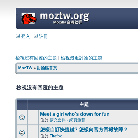
=
登入
註冊
檢視沒有回覆的主題
|
檢視最近討論的主題
MozTW
»
討論區首頁
檢視沒有回覆的主題
主題
Meet a girl who's down for fun
位於
擴充套件 - 網頁瀏覽
怎樣自訂快捷鍵? 怎樣向官方回報故障？
位於
Firefox