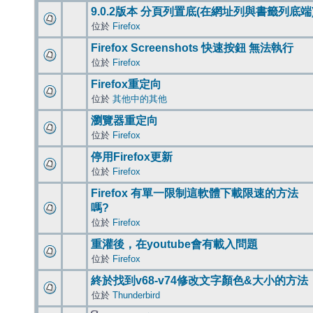
9.0.2版本 分頁列置底(在網址列與書籤列底端
位於
Firefox
Firefox Screenshots 快速按鈕 無法執行
位於
Firefox
Firefox重定向
位於
其他中的其他
瀏覽器重定向
位於
Firefox
停用Firefox更新
位於
Firefox
Firefox 有單一限制這軟體下載限速的方法
嗎?
位於
Firefox
重灌後，在youtube會有載入問題
位於
Firefox
終於找到v68-v74修改文字顏色&大小的方法
位於
Thunderbird