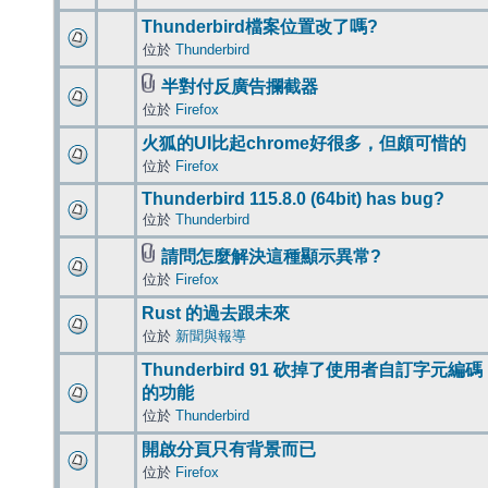
Thunderbird檔案位置改了嗎?
位於
Thunderbird
半對付反廣告攔截器
位於
Firefox
火狐的UI比起chrome好很多，但頗可惜的
位於
Firefox
Thunderbird 115.8.0 (64bit) has bug?
位於
Thunderbird
請問怎麼解決這種顯示異常?
位於
Firefox
Rust 的過去跟未來
位於
新聞與報導
Thunderbird 91 砍掉了使用者自訂字元編碼
的功能
位於
Thunderbird
開啟分頁只有背景而已
位於
Firefox