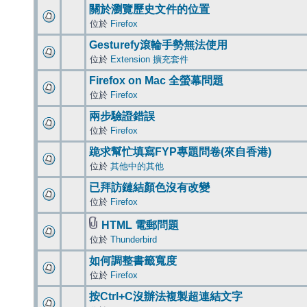
關於瀏覽歷史文件的位置
位於
Firefox
Gesturefy滾輪手勢無法使用
位於
Extension 擴充套件
Firefox on Mac 全螢幕問題
位於
Firefox
兩步驗證錯誤
位於
Firefox
跪求幫忙填寫FYP專題問卷(來自香港)
位於
其他中的其他
已拜訪鏈結顏色沒有改變
位於
Firefox
HTML 電郵問題
位於
Thunderbird
如何調整書籤寬度
位於
Firefox
按Ctrl+C沒辦法複製超連結文字