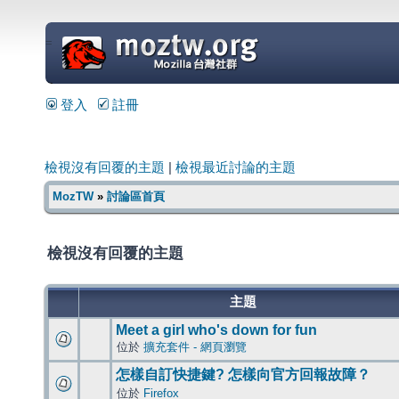
=
登入
註冊
檢視沒有回覆的主題
|
檢視最近討論的主題
MozTW
»
討論區首頁
檢視沒有回覆的主題
主題
Meet a girl who's down for fun
位於
擴充套件 - 網頁瀏覽
怎樣自訂快捷鍵? 怎樣向官方回報故障？
位於
Firefox