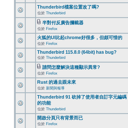
Thunderbird檔案位置改了嗎?
位於
Thunderbird
半對付反廣告攔截器
位於
Firefox
火狐的UI比起chrome好很多，但頗可惜的
位於
Firefox
Thunderbird 115.8.0 (64bit) has bug?
位於
Thunderbird
請問怎麼解決這種顯示異常?
位於
Firefox
Rust 的過去跟未來
位於
新聞與報導
Thunderbird 91 砍掉了使用者自訂字元編碼
的功能
位於
Thunderbird
開啟分頁只有背景而已
位於
Firefox