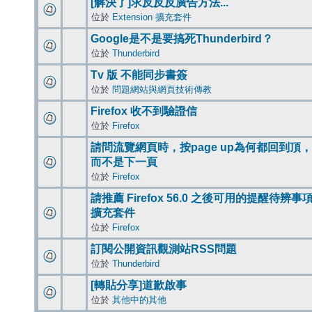
[解決了]求反反反廣告方法...
位於
Extension 擴充套件
Google是不是要搞死Thunderbird？
位於
Thunderbird
Tv 版 不能同步書簽
位於
問題網站與網頁技術傳教
Firefox 收不到驗證信
位於
Firefox
請問流覽網頁時，按page up為何都回到頂，
而不是下一頁
位於
Firefox
請推薦 Firefox 56.0 之後可用的提醒待辨事
擴充套件
位於
Firefox
訂閱公開資訊觀測站RSS問題
位於
Thunderbird
[轉貼分享]道歉啟事
位於
其他中的其他