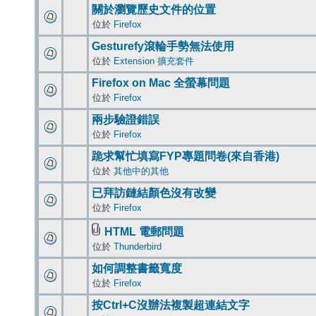
關於瀏覽歷史文件的位置
位於
Firefox
Gesturefy滾輪手勢無法使用
位於
Extension 擴充套件
Firefox on Mac 全螢幕問題
位於
Firefox
兩步驗證錯誤
位於
Firefox
跪求幫忙填寫FYP專題問卷(來自香港)
位於
其他中的其他
已拜訪鏈結顏色沒有改變
位於
Firefox
HTML 電郵問題
位於
Thunderbird
如何調整書籤寬度
位於
Firefox
按Ctrl+C沒辦法複製超連結文字