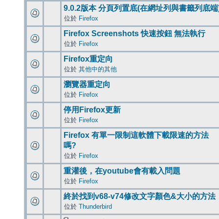
9.0.2版本 分頁列置底(在網址列與書籤列底端
位於
Firefox
Firefox Screenshots 快速按鈕 無法執行
位於
Firefox
Firefox重定向
位於
其他中的其他
瀏覽器重定向
位於
Firefox
停用Firefox更新
位於
Firefox
Firefox 有單一限制這軟體下載限速的方法
嗎?
位於
Firefox
重灌後，在youtube會有載入問題
位於
Firefox
終於找到v68-v74修改文字顏色&大小的方法
位於
Thunderbird