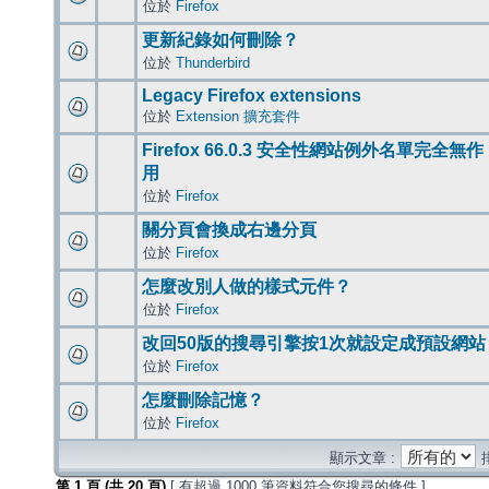
位於
Firefox
更新紀錄如何刪除？
位於
Thunderbird
Legacy Firefox extensions
位於
Extension 擴充套件
Firefox 66.0.3 安全性網站例外名單完全無作
用
位於
Firefox
關分頁會換成右邊分頁
位於
Firefox
怎麼改別人做的樣式元件？
位於
Firefox
改回50版的搜尋引擎按1次就設定成預設網站
位於
Firefox
怎麼刪除記憶？
位於
Firefox
顯示文章 :
第
1
頁 (共
20
頁)
[ 有超過 1000 筆資料符合您搜尋的條件 ]