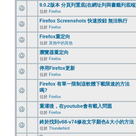
9.0.2版本 分頁列置底(在網址列與書籤列底端
位於
Firefox
Firefox Screenshots 快速按鈕 無法執行
位於
Firefox
Firefox重定向
位於
其他中的其他
瀏覽器重定向
位於
Firefox
停用Firefox更新
位於
Firefox
Firefox 有單一限制這軟體下載限速的方法
嗎?
位於
Firefox
重灌後，在youtube會有載入問題
位於
Firefox
終於找到v68-v74修改文字顏色&大小的方法
位於
Thunderbird