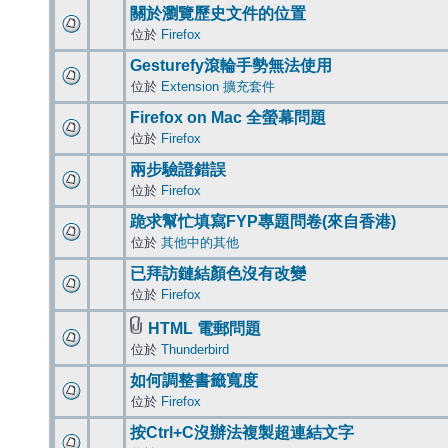
關於瀏覽歷史文件的位置
位於
Firefox
Gesturefy滾輪手勢無法使用
位於
Extension 擴充套件
Firefox on Mac 全螢幕問題
位於
Firefox
兩步驗證錯誤
位於
Firefox
跪求幫忙填寫FYP專題問卷(來自香港)
位於
其他中的其他
已拜訪鏈結顏色沒有改變
位於
Firefox
HTML 電郵問題
位於
Thunderbird
如何調整書籤寬度
位於
Firefox
按Ctrl+C沒辦法複製超連結文字