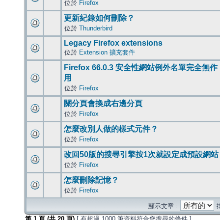
位於
Firefox
更新紀錄如何刪除？
位於
Thunderbird
Legacy Firefox extensions
位於
Extension 擴充套件
Firefox 66.0.3 安全性網站例外名單完全無作
用
位於
Firefox
關分頁會換成右邊分頁
位於
Firefox
怎麼改別人做的樣式元件？
位於
Firefox
改回50版的搜尋引擎按1次就設定成預設網站
位於
Firefox
怎麼刪除記憶？
位於
Firefox
顯示文章 :
第
1
頁 (共
20
頁)
[ 有超過 1000 筆資料符合您搜尋的條件 ]