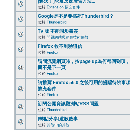
[解決了]求反反反廣告方法...
位於
Extension 擴充套件
Google是不是要搞死Thunderbird？
位於
Thunderbird
Tv 版 不能同步書簽
位於
問題網站與網頁技術傳教
Firefox 收不到驗證信
位於
Firefox
請問流覽網頁時，按page up為何都回到頂，
而不是下一頁
位於
Firefox
請推薦 Firefox 56.0 之後可用的提醒待辨事
擴充套件
位於
Firefox
訂閱公開資訊觀測站RSS問題
位於
Thunderbird
[轉貼分享]道歉啟事
位於
其他中的其他