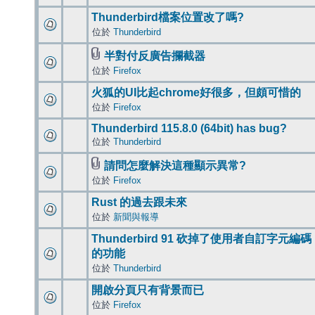
Thunderbird檔案位置改了嗎?
位於
Thunderbird
半對付反廣告攔截器
位於
Firefox
火狐的UI比起chrome好很多，但頗可惜的
位於
Firefox
Thunderbird 115.8.0 (64bit) has bug?
位於
Thunderbird
請問怎麼解決這種顯示異常?
位於
Firefox
Rust 的過去跟未來
位於
新聞與報導
Thunderbird 91 砍掉了使用者自訂字元編碼
的功能
位於
Thunderbird
開啟分頁只有背景而已
位於
Firefox