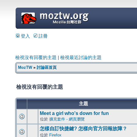
=
登入
註冊
檢視沒有回覆的主題
|
檢視最近討論的主題
MozTW
»
討論區首頁
檢視沒有回覆的主題
主題
Meet a girl who's down for fun
位於
擴充套件 - 網頁瀏覽
怎樣自訂快捷鍵? 怎樣向官方回報故障？
位於
Firefox