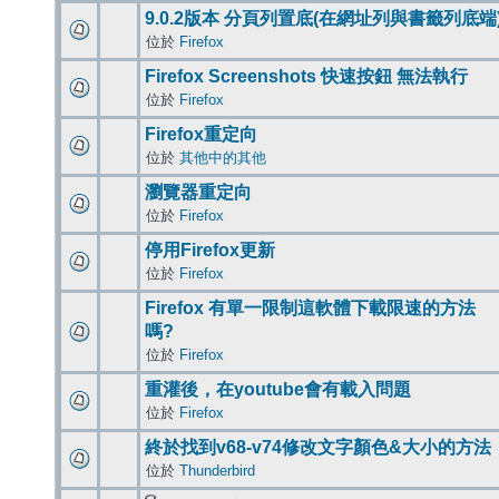
9.0.2版本 分頁列置底(在網址列與書籤列底端
位於
Firefox
Firefox Screenshots 快速按鈕 無法執行
位於
Firefox
Firefox重定向
位於
其他中的其他
瀏覽器重定向
位於
Firefox
停用Firefox更新
位於
Firefox
Firefox 有單一限制這軟體下載限速的方法
嗎?
位於
Firefox
重灌後，在youtube會有載入問題
位於
Firefox
終於找到v68-v74修改文字顏色&大小的方法
位於
Thunderbird