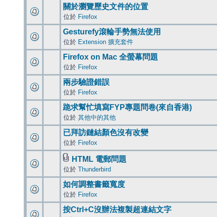
關於瀏覽歷史文件的位置
位於
Firefox
Gesturefy滾輪手勢無法使用
位於
Extension 擴充套件
Firefox on Mac 全螢幕問題
位於
Firefox
兩步驗證錯誤
位於
Firefox
跪求幫忙填寫FYP專題問卷(來自香港)
位於
其他中的其他
已拜訪鏈結顏色沒有改變
位於
Firefox
HTML 電郵問題
位於
Thunderbird
如何調整書籤寬度
位於
Firefox
按Ctrl+C沒辦法複製超連結文字