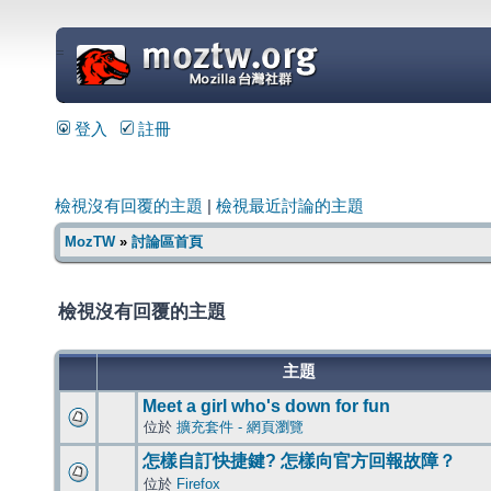
=
登入
註冊
檢視沒有回覆的主題
|
檢視最近討論的主題
MozTW
»
討論區首頁
檢視沒有回覆的主題
主題
Meet a girl who's down for fun
位於
擴充套件 - 網頁瀏覽
怎樣自訂快捷鍵? 怎樣向官方回報故障？
位於
Firefox