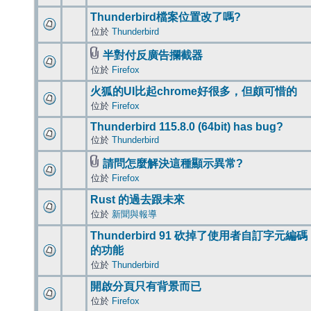
Thunderbird檔案位置改了嗎?
位於
Thunderbird
半對付反廣告攔截器
位於
Firefox
火狐的UI比起chrome好很多，但頗可惜的
位於
Firefox
Thunderbird 115.8.0 (64bit) has bug?
位於
Thunderbird
請問怎麼解決這種顯示異常?
位於
Firefox
Rust 的過去跟未來
位於
新聞與報導
Thunderbird 91 砍掉了使用者自訂字元編碼
的功能
位於
Thunderbird
開啟分頁只有背景而已
位於
Firefox