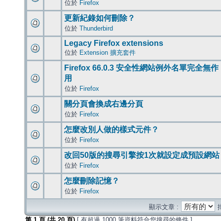
位於
Firefox
更新紀錄如何刪除？
位於
Thunderbird
Legacy Firefox extensions
位於
Extension 擴充套件
Firefox 66.0.3 安全性網站例外名單完全無作
用
位於
Firefox
關分頁會換成右邊分頁
位於
Firefox
怎麼改別人做的樣式元件？
位於
Firefox
改回50版的搜尋引擎按1次就設定成預設網站
位於
Firefox
怎麼刪除記憶？
位於
Firefox
顯示文章 :
第
1
頁 (共
20
頁)
[ 有超過 1000 筆資料符合您搜尋的條件 ]