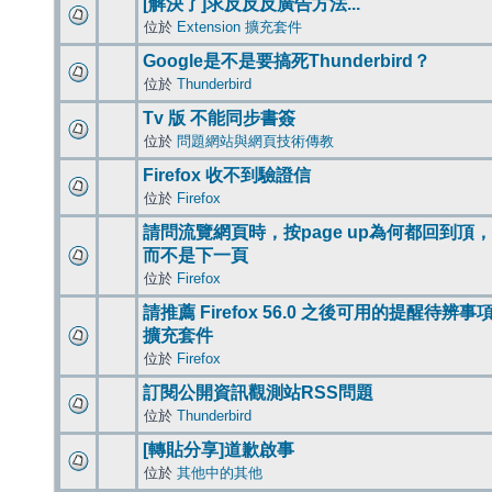
[解決了]求反反反廣告方法...
位於
Extension 擴充套件
Google是不是要搞死Thunderbird？
位於
Thunderbird
Tv 版 不能同步書簽
位於
問題網站與網頁技術傳教
Firefox 收不到驗證信
位於
Firefox
請問流覽網頁時，按page up為何都回到頂，
而不是下一頁
位於
Firefox
請推薦 Firefox 56.0 之後可用的提醒待辨事
擴充套件
位於
Firefox
訂閱公開資訊觀測站RSS問題
位於
Thunderbird
[轉貼分享]道歉啟事
位於
其他中的其他