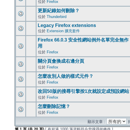
位於
Firefox
更新紀錄如何刪除？
位於
Thunderbird
Legacy Firefox extensions
位於
Extension 擴充套件
Firefox 66.0.3 安全性網站例外名單完全無作
用
位於
Firefox
關分頁會換成右邊分頁
位於
Firefox
怎麼改別人做的樣式元件？
位於
Firefox
改回50版的搜尋引擎按1次就設定成預設網站
位於
Firefox
怎麼刪除記憶？
位於
Firefox
顯示文章 :
第
1
頁 (共
20
頁)
[ 有超過 1000 筆資料符合您搜尋的條件 ]