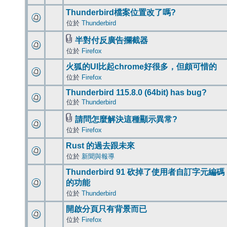
Thunderbird檔案位置改了嗎?
位於
Thunderbird
半對付反廣告攔截器
位於
Firefox
火狐的UI比起chrome好很多，但頗可惜的
位於
Firefox
Thunderbird 115.8.0 (64bit) has bug?
位於
Thunderbird
請問怎麼解決這種顯示異常?
位於
Firefox
Rust 的過去跟未來
位於
新聞與報導
Thunderbird 91 砍掉了使用者自訂字元編碼
的功能
位於
Thunderbird
開啟分頁只有背景而已
位於
Firefox