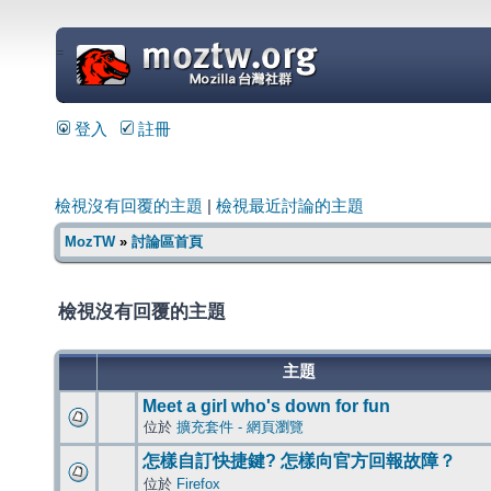
=
登入
註冊
檢視沒有回覆的主題
|
檢視最近討論的主題
MozTW
»
討論區首頁
檢視沒有回覆的主題
主題
Meet a girl who's down for fun
位於
擴充套件 - 網頁瀏覽
怎樣自訂快捷鍵? 怎樣向官方回報故障？
位於
Firefox