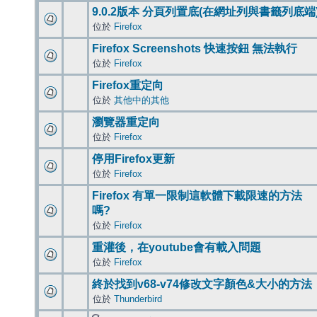
9.0.2版本 分頁列置底(在網址列與書籤列底端
位於
Firefox
Firefox Screenshots 快速按鈕 無法執行
位於
Firefox
Firefox重定向
位於
其他中的其他
瀏覽器重定向
位於
Firefox
停用Firefox更新
位於
Firefox
Firefox 有單一限制這軟體下載限速的方法
嗎?
位於
Firefox
重灌後，在youtube會有載入問題
位於
Firefox
終於找到v68-v74修改文字顏色&大小的方法
位於
Thunderbird