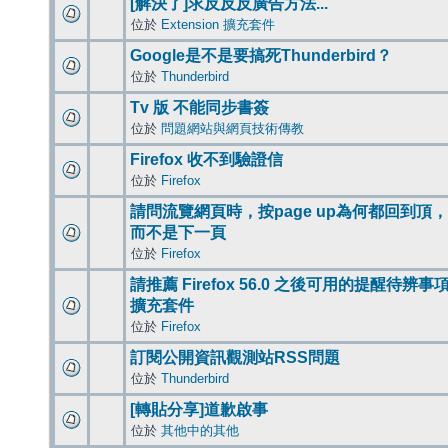
[解決了]求反反反廣告方法...
位於
Extension 擴充套件
Google是不是要搞死Thunderbird？
位於
Thunderbird
Tv 版 不能同步書簽
位於
問題網站與網頁技術傳教
Firefox 收不到驗證信
位於
Firefox
請問流覽網頁時，按page up為何都回到頂，
而不是下一頁
位於
Firefox
請推薦 Firefox 56.0 之後可用的提醒待辨事
擴充套件
位於
Firefox
訂閱公開資訊觀測站RSS問題
位於
Thunderbird
[轉貼分享]道歉啟事
位於
其他中的其他