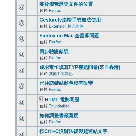
關於瀏覽歷史文件的位置
位於
Firefox
Gesturefy滾輪手勢無法使用
位於
Extension 擴充套件
Firefox on Mac 全螢幕問題
位於
Firefox
兩步驗證錯誤
位於
Firefox
跪求幫忙填寫FYP專題問卷(來自香港)
位於
其他中的其他
已拜訪鏈結顏色沒有改變
位於
Firefox
HTML 電郵問題
位於
Thunderbird
如何調整書籤寬度
位於
Firefox
按Ctrl+C沒辦法複製超連結文字